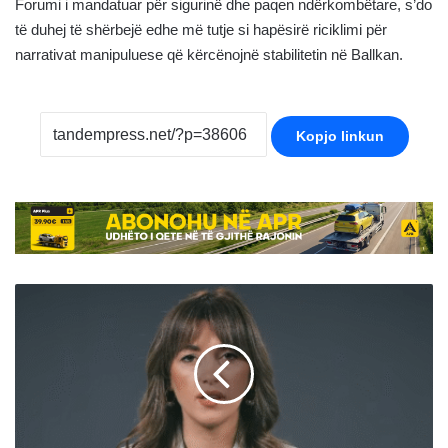
Forumi i mandatuar për sigurinë dhe paqen ndërkombëtare, s’do
të duhej të shërbejë edhe më tutje si hapësirë riciklimi për
narrativat manipuluese që kërcënojnë stabilitetin në Ballkan.
Kopjo linkun
Haxhiu:
Kurti
dhe
përfaqësuesit
e
partive
opozitare
diskutuan