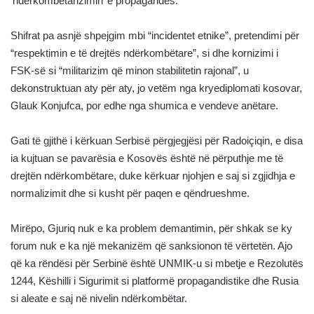
‘ndërkombëtarizimin’ e propagandës.
Shifrat pa asnjë shpejgim mbi “incidentet etnike”, pretendimi për
“respektimin e të drejtës ndërkombëtare”, si dhe kornizimi i
FSK-së si “militarizim që minon stabilitetin rajonal”, u
dekonstruktuan aty për aty, jo vetëm nga kryediplomati kosovar,
Glauk Konjufca, por edhe nga shumica e vendeve anëtare.
Gati të gjithë i kërkuan Serbisë përgjegjësi për Radoiçiqin, e disa
ia kujtuan se pavarësia e Kosovës është në përputhje me të
drejtën ndërkombëtare, duke kërkuar njohjen e saj si zgjidhja e
normalizimit dhe si kusht për paqen e qëndrueshme.
Mirëpo, Gjuriq nuk e ka problem demantimin, për shkak se ky
forum nuk e ka një mekanizëm që sanksionon të vërtetën. Ajo
që ka rëndësi për Serbinë është UNMIK-u si mbetje e Rezolutës
1244, Këshilli i Sigurimit si platformë propagandistike dhe Rusia
si aleate e saj në nivelin ndërkombëtar.