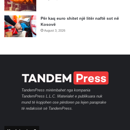
Për kaq euro shitet një litër naftë sot në
Kosovë
August 3, 2026
TandemPress mirëmbahet nga kompania
TandemPress L.L.C. Materialet e publikuara nuk
mund të kopjohen ose përdoren pa lejen paraprake
të redaksisë së TandemPress.