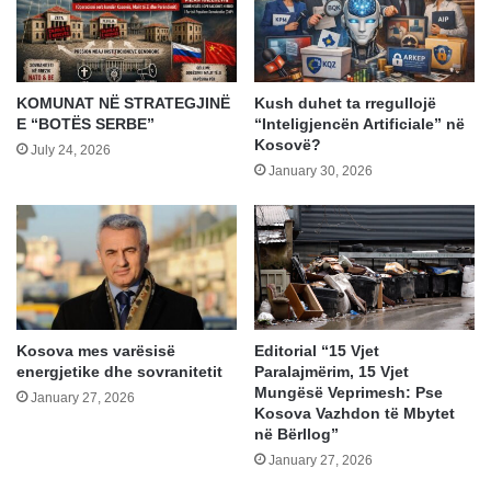
KOMUNAT NË STRATEGJINË
Kush duhet ta rregullojë
E “BOTËS SERBE”
“Inteligjencën Artificiale” në
Kosovë?
July 24, 2026
January 30, 2026
Kosova mes varësisë
Editorial “15 Vjet
energjetike dhe sovranitetit
Paralajmërim, 15 Vjet
Mungësë Veprimesh: Pse
January 27, 2026
Kosova Vazhdon të Mbytet
në Bërllog”
January 27, 2026