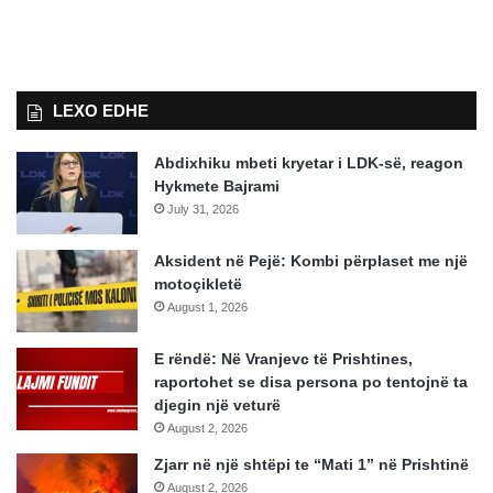
LEXO EDHE
Abdixhiku mbeti kryetar i LDK-së, reagon
Hykmete Bajrami
July 31, 2026
Aksident në Pejë: Kombi përplaset me një
motoçikletë
August 1, 2026
E rëndë: Në Vranjevc të Prishtines,
raportohet se disa persona po tentojnë ta
djegin një veturë
August 2, 2026
Zjarr në një shtëpi te “Mati 1” në Prishtinë
August 2, 2026