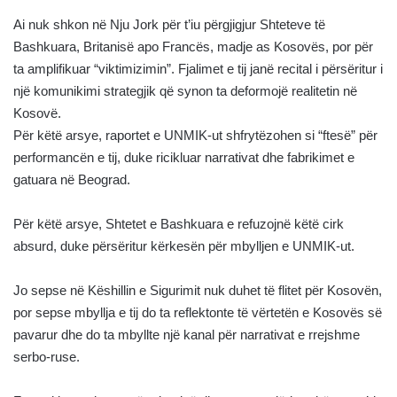
Ai nuk shkon në Nju Jork për t’iu përgjigjur Shteteve të
Bashkuara, Britanisë apo Francës, madje as Kosovës, por për
ta amplifikuar “viktimizimin”. Fjalimet e tij janë recital i përsëritur i
një komunikimi strategjik që synon ta deformojë realitetin në
Kosovë.
Për këtë arsye, raportet e UNMIK-ut shfrytëzohen si “ftesë” për
performancën e tij, duke ricikluar narrativat dhe fabrikimet e
gatuara në Beograd.
Për këtë arsye, Shtetet e Bashkuara e refuzojnë këtë cirk
absurd, duke përsëritur kërkesën për mbylljen e UNMIK-ut.
Jo sepse në Këshillin e Sigurimit nuk duhet të flitet për Kosovën,
por sepse mbyllja e tij do ta reflektonte të vërtetën e Kosovës së
pavarur dhe do ta mbyllte një kanal për narrativat e rrejshme
serbo-ruse.