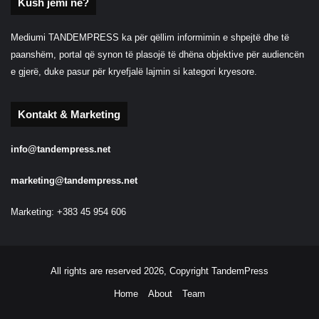
Kush jemi ne?
Mediumi TANDEMPRESS ka për qëllim informimin e shpejtë dhe të
paanshëm, portal që synon të plasojë të dhëna objektive për audiencën
e gjerë, duke pasur për kryefjalë lajmin si kategori kryesore.
Kontakt & Marketing
info@tandempress.net
marketing@tandempress.net
Marketing: +383 45 954 606
All rights are reserved 2026, Copyright TandemPress
Home
About
Team