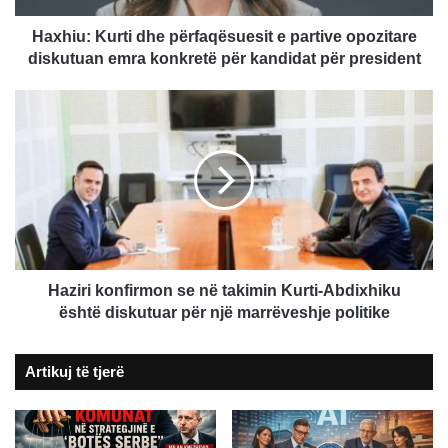
emra
konkretë
Haxhiu: Kurti dhe përfaqësuesit e partive opozitare
për
diskutuan emra konkretë për kandidat për president
kandidat
për
Haziri
president
konfirmon
se
në
takimin
Kurti-
Abdixhiku
është
diskutuar
për
Haziri konfirmon se në takimin Kurti-Abdixhiku
një
është diskutuar për një marrëveshje politike
marrëveshje
politike
Artikuj të tjerë