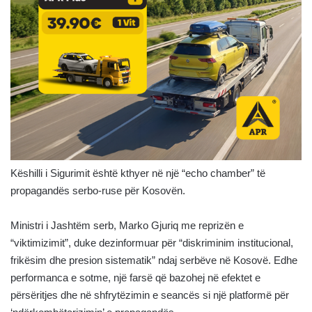
Këshilli i Sigurimit është kthyer në një “echo chamber” të
propagandës serbo-ruse për Kosovën.
Ministri i Jashtëm serb, Marko Gjuriq me reprizën e
“viktimizimit”, duke dezinformuar për “diskriminim institucional,
frikësim dhe presion sistematik” ndaj serbëve në Kosovë. Edhe
performanca e sotme, një farsë që bazohej në efektet e
përsëritjes dhe në shfrytëzimin e seancës si një platformë për