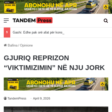
Meny
Kë
Gashi: Edhe pak orë afat për konstituimin e Kuvendit, të zgjedhim kryetarin dhe të vazhdohen bisedimet për qeverinë e presidentin
Ballina
/
Opinione
GJURIQ REPRIZON
“VIKTIMIZIMIN” NË NJU JORK
TandemPress
April 9, 2026