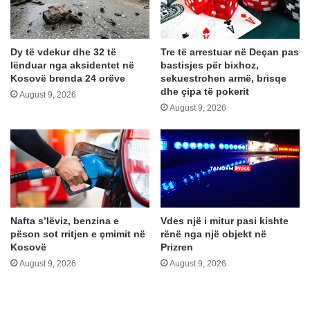
Dy të vdekur dhe 32 të
Tre të arrestuar në Deçan pas
lënduar nga aksidentet në
bastisjes për bixhoz,
Kosovë brenda 24 orëve
sekuestrohen armë, brisqe
dhe çipa të pokerit
August 9, 2026
August 9, 2026
Vdes një i mitur pasi kishte
Nafta s’lëviz, benzina e
rënë nga një objekt në
pëson sot rritjen e çmimit në
Prizren
Kosovë
August 9, 2026
August 9, 2026