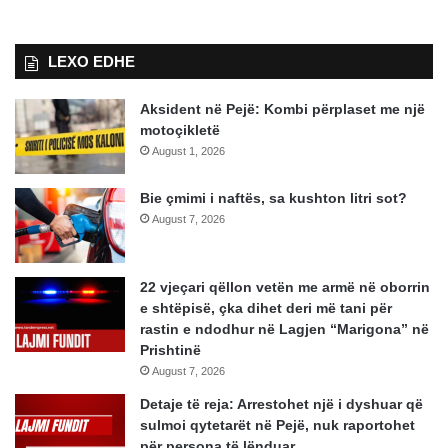
LEXO EDHE
Aksident në Pejë: Kombi përplaset me një
motoçikletë
August 1, 2026
Bie çmimi i naftës, sa kushton litri sot?
August 7, 2026
22 vjeçari qëllon vetën me armë në oborrin
e shtëpisë, çka dihet deri më tani për
rastin e ndodhur në Lagjen “Marigona” në
Prishtinë
August 7, 2026
Detaje të reja: Arrestohet një i dyshuar që
sulmoi qytetarët në Pejë, nuk raportohet
për persona të lënduar