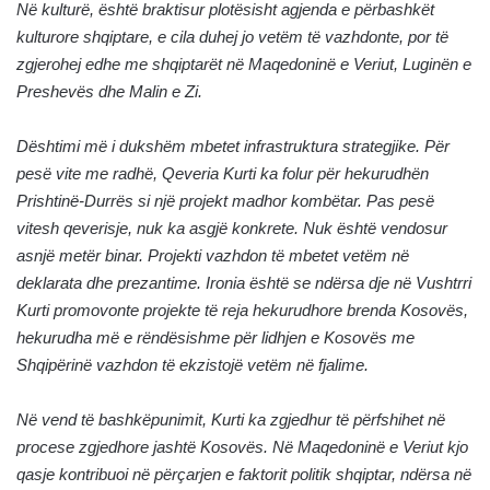
Në kulturë, është braktisur plotësisht agjenda e përbashkët
kulturore shqiptare, e cila duhej jo vetëm të vazhdonte, por të
zgjerohej edhe me shqiptarët në Maqedoninë e Veriut, Luginën e
Preshevës dhe Malin e Zi.
Dështimi më i dukshëm mbetet infrastruktura strategjike. Për
pesë vite me radhë, Qeveria Kurti ka folur për hekurudhën
Prishtinë-Durrës si një projekt madhor kombëtar. Pas pesë
vitesh qeverisje, nuk ka asgjë konkrete. Nuk është vendosur
asnjë metër binar. Projekti vazhdon të mbetet vetëm në
deklarata dhe prezantime. Ironia është se ndërsa dje në Vushtrri
Kurti promovonte projekte të reja hekurudhore brenda Kosovës,
hekurudha më e rëndësishme për lidhjen e Kosovës me
Shqipërinë vazhdon të ekzistojë vetëm në fjalime.
Në vend të bashkëpunimit, Kurti ka zgjedhur të përfshihet në
procese zgjedhore jashtë Kosovës. Në Maqedoninë e Veriut kjo
qasje kontribuoi në përçarjen e faktorit politik shqiptar, ndërsa në