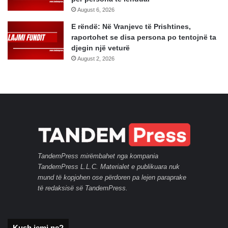
August 6, 2026
E rëndë: Në Vranjevc të Prishtines,
raportohet se disa persona po tentojnë ta
djegin një veturë
August 2, 2026
TandemPress mirëmbahet nga kompania
TandemPress L.L.C. Materialet e publikuara nuk
mund të kopjohen ose përdoren pa lejen paraprake
të redaksisë së TandemPress.
Kush jemi ne?