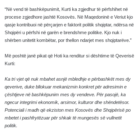
“Në vend të bashkëpunimit, Kurti ka zgjedhur të përfshihet në
procese zgjedhore jashtë Kosovës. Në Maqedoninë e Veriut kjo
qasje kontribuoi në përçarjen e faktorit politik shqiptar, ndërsa në
Shqipëri u përfshi në garën e brendshme politike. Kjo nuk i
shërben unitetit kombëtar, por thellon ndarjet mes shqiptarëve.”
Më poshtë janë pikat që Hoti ka renditur si dështime të Qeverisë
Kurti:
Ka tri vjet që nuk mbahet asnjë mbledhje e përbashkët mes dy
qeverive, duke bllokuar mekanizmin konkret për adresimin e
çështjeve në bashkëpunim mes dy vendeve. Për pasojë, ka
ngecur integrimi ekonomik, arsimor, kulturor dhe shëndetësor.
Potenciali i madh që ekziston mes Kosovës dhe Shqipërisë po
mbetet i pashfrytëzuar për shkak të mungesës së vullnetit
politik.