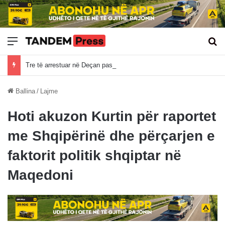
Meny
Kë
Tre të arrestuar në Deçan pas bastisjes për bixhoz, sekuestrohen armë, brisqe dhe çipa të pokerit
Ballina
/
Lajme
Hoti akuzon Kurtin për raportet
me Shqipërinë dhe përçarjen e
faktorit politik shqiptar në
Maqedoni