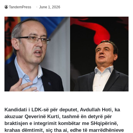
TandemPress
June 1, 2026
Kandidati i LDK-së për deputet, Avdullah Hoti, ka
akuzuar Qeverinë Kurti, tashmë ën detyrë për
braktisjen e integrimit kombëtar me SHqipërinë,
krahas dëmtimit, siç tha ai, edhe të marrëdhënieve