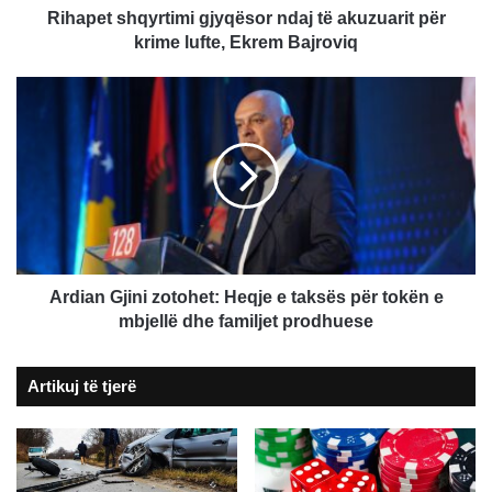
Ekrem
Rihapet shqyrtimi gjyqësor ndaj të akuzuarit për
Bajroviq
krime lufte, Ekrem Bajroviq
Ardian
Gjini
zotohet:
Heqje
e
taksës
për
tokën
e
mbjellë
Ardian Gjini zotohet: Heqje e taksës për tokën e
dhe
mbjellë dhe familjet prodhuese
familjet
prodhuese
Artikuj të tjerë