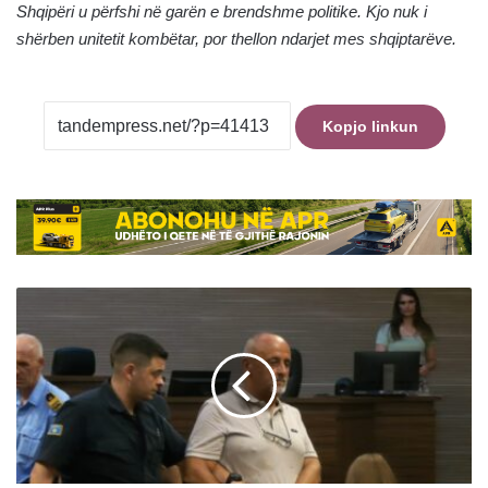
Shqipëri u përfshi në garën e brendshme politike. Kjo nuk i
shërben unitetit kombëtar, por thellon ndarjet mes shqiptarëve.
Kopjo linkun
Rihapet
shqyrtimi
gjyqësor
ndaj
të
akuzuarit
për
krime
lufte,