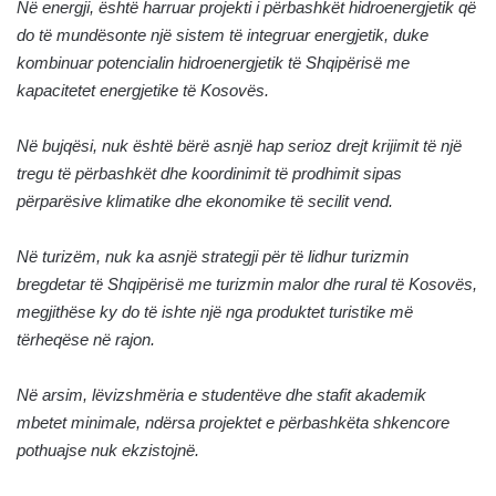
Në energji, është harruar projekti i përbashkët hidroenergjetik që
do të mundësonte një sistem të integruar energjetik, duke
kombinuar potencialin hidroenergjetik të Shqipërisë me
kapacitetet energjetike të Kosovës.
Në bujqësi, nuk është bërë asnjë hap serioz drejt krijimit të një
tregu të përbashkët dhe koordinimit të prodhimit sipas
përparësive klimatike dhe ekonomike të secilit vend.
Në turizëm, nuk ka asnjë strategji për të lidhur turizmin
bregdetar të Shqipërisë me turizmin malor dhe rural të Kosovës,
megjithëse ky do të ishte një nga produktet turistike më
tërheqëse në rajon.
Në arsim, lëvizshmëria e studentëve dhe stafit akademik
mbetet minimale, ndërsa projektet e përbashkëta shkencore
pothuajse nuk ekzistojnë.