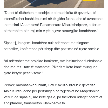
“Duhet të rikthehen mbledhjet e përbashkëta të qeverive, të
intensifikohet bashkëpunimi në të gjitha fushat dhe të avancohet
themelimi i Asamblesë Parlamentare Mbarëshqiptare, si forum i
përhershëm për trajtimin e çështjeve strategjike kombëtare.”
Sipas tij, integrimi kombëtar nuk ndërtohet me slogane
patriotike, konferenca për shtyp dhe postime në rrjete sociale.
“Ai ndërtohet me projekte konkrete, me institucione funksionale
dhe me rezultate të matshme. Pikërisht këto kanë munguar
gjatë këtyre pesë viteve.”
Përveç mosbashkëpunimit, Hoti e akuzoi kreun e qeverisë,
Albin Kurtin, edhe për përfshirjen në zgjedhjet në Maqedoni të
Veriut, që sipas tij, me këtë qasje, po thellohen ndarjet ndërmjet
shqiptarëve, transmeton Klankosova.tv