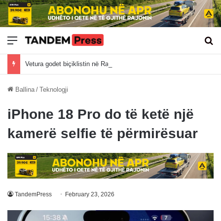
Meny
Kë
Vetura godet biçiklistin në Ramjan të Vitisë
Ballina
/
Teknologji
iPhone 18 Pro do të ketë një
kamerë selfie të përmirësuar
TandemPress
February 23, 2026