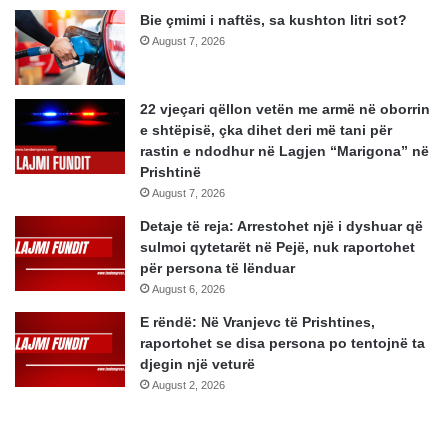
Bie çmimi i naftës, sa kushton litri sot?
August 7, 2026
22 vjeçari qëllon vetën me armë në oborrin
e shtëpisë, çka dihet deri më tani për
rastin e ndodhur në Lagjen “Marigona” në
Prishtinë
August 7, 2026
Detaje të reja: Arrestohet një i dyshuar që
sulmoi qytetarët në Pejë, nuk raportohet
për persona të lënduar
August 6, 2026
E rëndë: Në Vranjevc të Prishtines,
raportohet se disa persona po tentojnë ta
djegin një veturë
August 2, 2026