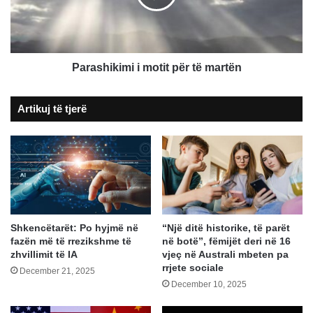
martën
Parashikimi i motit për të martën
Artikuj të tjerë
Shkencëtarët: Po hyjmë në
“Një ditë historike, të parët
fazën më të rrezikshme të
në botë”, fëmijët deri në 16
zhvillimit të IA
vjeç në Australi mbeten pa
rrjete sociale
December 21, 2025
December 10, 2025