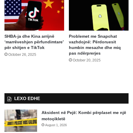
SHBA-ja dhe Kina arrijnë
Problemet me Snapchat
‘marrëveshjen përfundimtare’
vazhdojnë: Përdoruesit
për shitjen e TikTok
humbin mesazhe dhe miq
pas ndërprerjes
October 26, 2025
October 20, 2025
LEXO EDHE
Aksident në Pejë: Kombi përplaset me një
motoçikletë
August 1, 2026