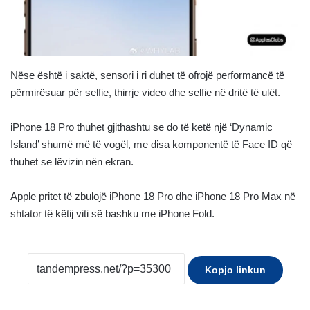
Nëse është i saktë, sensori i ri duhet të ofrojë performancë të
përmirësuar për selfie, thirrje video dhe selfie në dritë të ulët.
iPhone 18 Pro thuhet gjithashtu se do të ketë një ‘Dynamic
Island’ shumë më të vogël, me disa komponentë të Face ID që
thuhet se lëvizin nën ekran.
Apple pritet të zbulojë iPhone 18 Pro dhe iPhone 18 Pro Max në
shtator të këtij viti së bashku me iPhone Fold.
Kopjo linkun