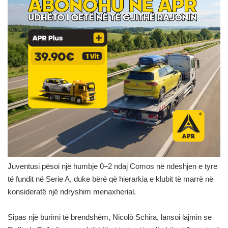
Juventusi pësoi një humbje 0–2 ndaj Comos në ndeshjen e tyre
të fundit në Serie A, duke bërë që hierarkia e klubit të marrë në
konsideratë një ndryshim menaxherial.
Sipas një burimi të brendshëm, Nicolò Schira, lansoi lajmin se