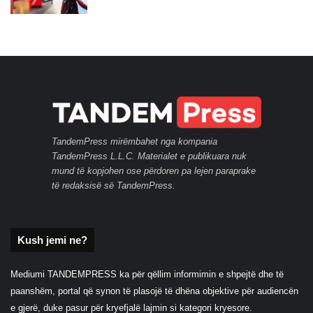
TandemPress mirëmbahet nga kompania
TandemPress L.L.C. Materialet e publikuara nuk
mund të kopjohen ose përdoren pa lejen paraprake
të redaksisë së TandemPress.
Kush jemi ne?
Mediumi TANDEMPRESS ka për qëllim informimin e shpejtë dhe të
paanshëm, portal që synon të plasojë të dhëna objektive për audiencën
e gjerë, duke pasur për kryefjalë lajmin si kategori kryesore.