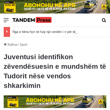
Meny
Kë
Nga e hëna hyn në fuqi një vendim i ri për deponinë e Sferkës
Ballina
/
Sport
Juventusi identifikon
zëvendësuesin e mundshëm të
Tudorit nëse vendos
shkarkimin