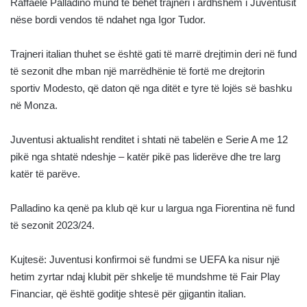
Raffaele Palladino mund të bëhet trajneri i ardhshëm i Juventusit
nëse bordi vendos të ndahet nga Igor Tudor.
Trajneri italian thuhet se është gati të marrë drejtimin deri në fund
të sezonit dhe mban një marrëdhënie të fortë me drejtorin
sportiv Modesto, që daton që nga ditët e tyre të lojës së bashku
në Monza.
Juventusi aktualisht renditet i shtati në tabelën e Serie A me 12
pikë nga shtatë ndeshje – katër pikë pas liderëve dhe tre larg
katër të parëve.
Palladino ka qenë pa klub që kur u largua nga Fiorentina në fund
të sezonit 2023/24.
Kujtesë: Juventusi konfirmoi së fundmi se UEFA ka nisur një
hetim zyrtar ndaj klubit për shkelje të mundshme të Fair Play
Financiar, që është goditje shtesë për gjigantin italian.