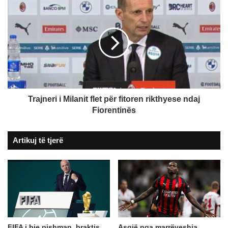
Trajneri
i
Milanit
flet
për
fitoren
rikthyese
ndaj
Fiorentinës
Trajneri i Milanit flet për fitoren rikthyese ndaj
Fiorentinës
Artikuj të tjerë
FIFA i bie pishman, braktis
Asgjë nga marrëveshja