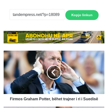
Kopjo linkun
Firmos
Graham
Potter,
bëhet
trajner
i
ri
i
Suedisë
Firmos Graham Potter, bëhet trajner i ri i Suedisë