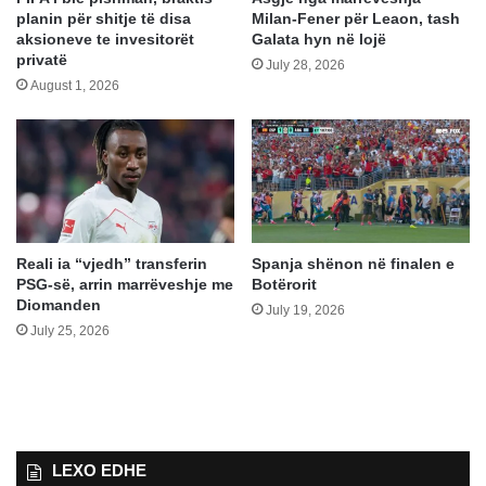
planin për shitje të disa
Milan-Fener për Leaon, tash
aksioneve te invesitorët
Galata hyn në lojë
privatë
July 28, 2026
August 1, 2026
Reali ia “vjedh” transferin
Spanja shënon në finalen e
PSG-së, arrin marrëveshje me
Botërorit
Diomanden
July 19, 2026
July 25, 2026
LEXO EDHE