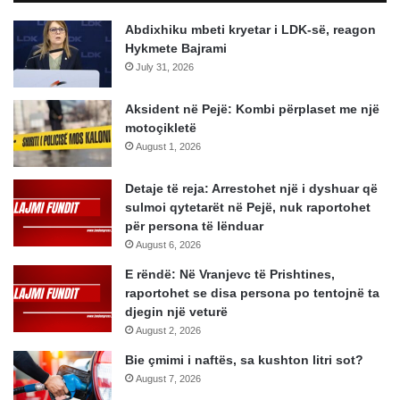
Abdixhiku mbeti kryetar i LDK-së, reagon
Hykmete Bajrami
July 31, 2026
Aksident në Pejë: Kombi përplaset me një
motoçikletë
August 1, 2026
Detaje të reja: Arrestohet një i dyshuar që
sulmoi qytetarët në Pejë, nuk raportohet
për persona të lënduar
August 6, 2026
E rëndë: Në Vranjevc të Prishtines,
raportohet se disa persona po tentojnë ta
djegin një veturë
August 2, 2026
Bie çmimi i naftës, sa kushton litri sot?
August 7, 2026