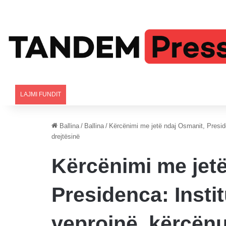
LAJMI FUNDIT
Ballina
/
Ballina
/
Kërcënimi me jetë ndaj Osmanit, Preside
drejtësinë
Kërcënimi me jet
Presidenca: Insti
veprojnë, kërcënu