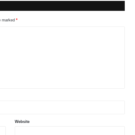
re marked
*
Website