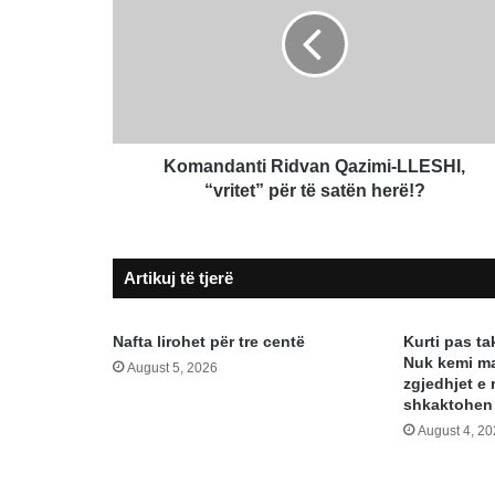
Qazimi-
LLESHI,
“vritet”
për
të
satën
herë!?
Komandanti Ridvan Qazimi-LLESHI,
“vritet” për të satën herë!?
Artikuj të tjerë
Nafta lirohet për tre centë
Kurti pas t
Nuk kemi ma
August 5, 2026
zgjedhjet e 
shkaktohen
August 4, 2