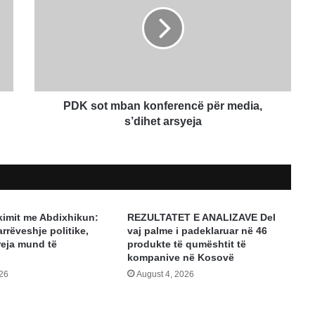
mban
konferencë
për
media,
s’dihet
arsyeja
PDK sot mban konferencë për media,
s’dihet arsyeja
akimit me Abdixhikun:
REZULTATET E ANALIZAVE Del
rrëveshje politike,
vaj palme i padeklaruar në 46
reja mund të
produkte të qumështit të
kompanive në Kosovë
026
August 4, 2026