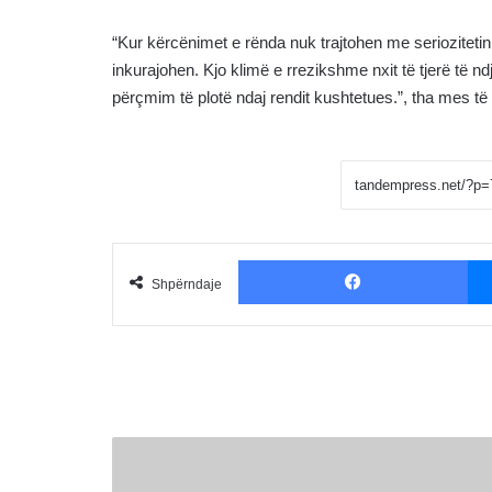
“Kur kërcënimet e rënda nuk trajtohen me serioziteti
inkurajohen. Kjo klimë e rrezikshme nxit të tjerë të ndje
përçmim të plotë ndaj rendit kushtetues.”, tha mes të 
Fac
Shpërndaje
Komandanti
Ridvan