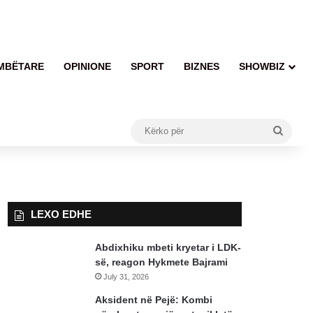
MBËTARE
OPINIONE
SPORT
BIZNES
SHOWBIZ
Kërko
për
LEXO EDHE
Abdixhiku mbeti kryetar i LDK-
së, reagon Hykmete Bajrami
July 31, 2026
Aksident në Pejë: Kombi