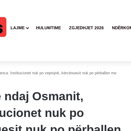
LAJME
HULUMTIME
ZGJEDHJET 2026
NDËRKO
nca: Institucionet nuk po veprojnë, kërcënuesit nuk po përballen me
ë ndaj Osmanit,
tucionet nuk po
esit nuk po përballen