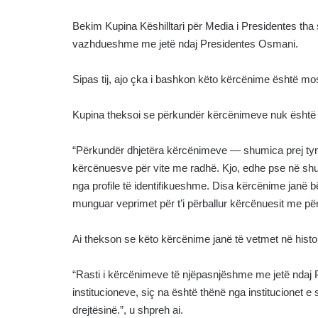
Bekim Kupina Këshilltari për Media i Presidentes tha
vazhdueshme me jetë ndaj Presidentes Osmani.
Sipas tij, ajo çka i bashkon këto kërcënime është mosv
Kupina theksoi se përkundër kërcënimeve nuk është 
“Përkundër dhjetëra kërcënimeve — shumica prej ty
kërcënuesve për vite me radhë. Kjo, edhe pse në s
nga profile të identifikueshme. Disa kërcënime janë 
munguar veprimet për t’i përballur kërcënuesit me përg
Ai thekson se këto kërcënime janë të vetmet në histor
“Rasti i kërcënimeve të njëpasnjëshme me jetë ndaj Pr
institucioneve, siç na është thënë nga institucionet e
drejtësinë.”, u shpreh ai.