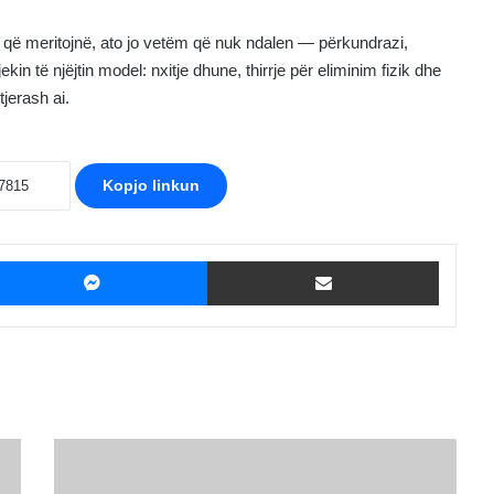
n që meritojnë, ato jo vetëm që nuk ndalen — përkundrazi,
kin të njëjtin model: nxitje dhune, thirrje për eliminim fizik dhe
tjerash ai.
Kopjo linkun
ebook
Messenger
Shpërndaje me Email
PDK
sot