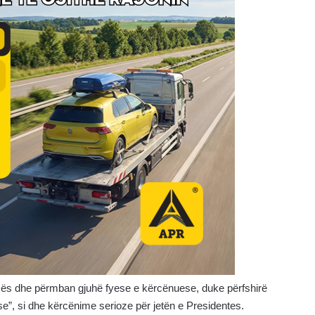
ncës dhe përmban gjuhë fyese e kërcënuese, duke përfshirë
ese”, si dhe kërcënime serioze për jetën e Presidentes.