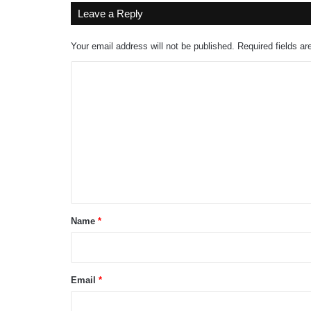
Leave a Reply
Your email address will not be published.
Required fields a
C
o
m
m
e
n
t
*
Name
*
Email
*