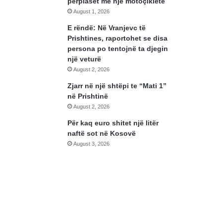
përplaset me një motoçikletë
August 1, 2026
E rëndë: Në Vranjevc të
Prishtines, raportohet se disa
persona po tentojnë ta djegin
një veturë
August 2, 2026
Zjarr në një shtëpi te “Mati 1”
në Prishtinë
August 2, 2026
Për kaq euro shitet një litër
naftë sot në Kosovë
August 3, 2026