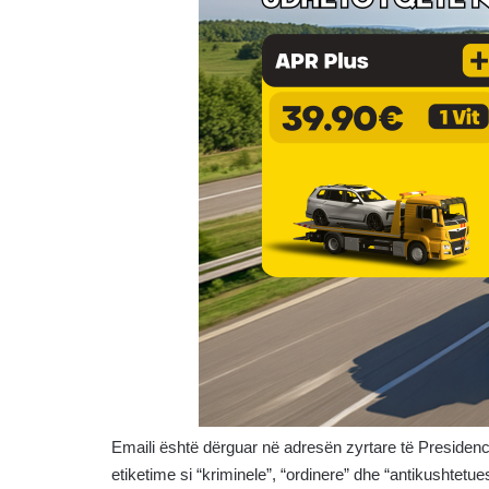
Emaili është dërguar në adresën zyrtare të Preside
etiketime si “kriminele”, “ordinere” dhe “antikushtetu