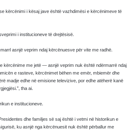
 se kërcënimi i kësaj jave është vazhdimësi e kërcënimeve të
eprimi i institucioneve të drejtësisë.
marrl asnjë veprim ndaj kërcënuesve për vite me radhë.
re kërcënime me jetë — asnjë veprim nuk është ndërmarrë ndaj
humicën e rasteve, kërcënimet bëhen me emër, mbiemër dhe
bërë madje edhe në emisione televizive, por edhe atëherë kanë
jegjësi.”, tha ai.
ikun e institucioneve.
esidentes dhe familjes së saj është i vetmi në historikun e
 sigurisë, ku asnjë nga kërcënuesit nuk është përballur me