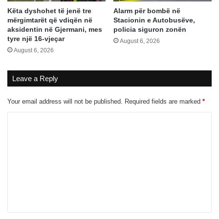
Këta dyshohet të jenë tre
Alarm për bombë në
mërgimtarët që vdiqën në
Stacionin e Autobusëve,
aksidentin në Gjermani, mes
policia siguron zonën
tyre një 16-vjeçar
August 6, 2026
August 6, 2026
Leave a Reply
Your email address will not be published.
Required fields are marked
*
C
o
m
m
e
n
t