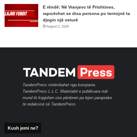
E rëndë: Në Vranjevc të Prishtines,
raportohet se disa persona po tentojnë ta
djegin një veturë
August 2, 2026
TandemPress mirëmbahet nga kompania
TandemPress L.L.C. Materialet e publikuara nuk
mund të kopjohen ose përdoren pa lejen paraprake
të redaksisë së TandemPress.
Kush jemi ne?