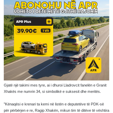
Gjatë një takimi mes tyre, ai i dhuroi Lladrovcit fanelën e Granit
Xhakës me numrin 34, si simbolikë e suksesit dhe meritës.
”Kënaqësi e krenari ta kemi në listën e deputetëve të PDK-së
për përbërjen e re, Ragip Xhakën, mikun tim të ditëve të vështira