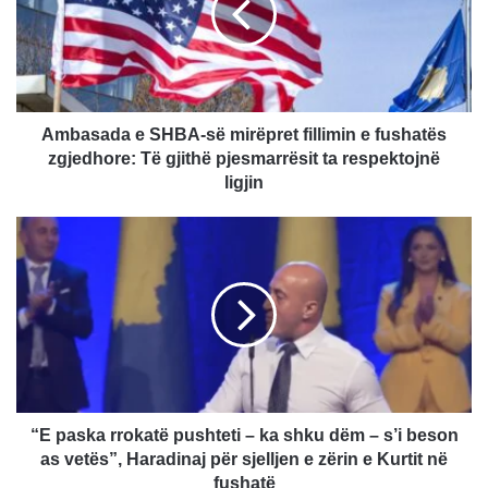
mirëpret
fillimin
e
fushatës
zgjedhore:
Të
Ambasada e SHBA-së mirëpret fillimin e fushatës
gjithë
zgjedhore: Të gjithë pjesmarrësit ta respektojnë
pjesmarrësit
ligjin
ta
respektojnë
“E
ligjin
paska
rrokatë
pushteti
–
ka
shku
dëm
–
s’i
“E paska rrokatë pushteti – ka shku dëm – s’i beson
beson
as vetës”, Haradinaj për sjelljen e zërin e Kurtit në
as
fushatë