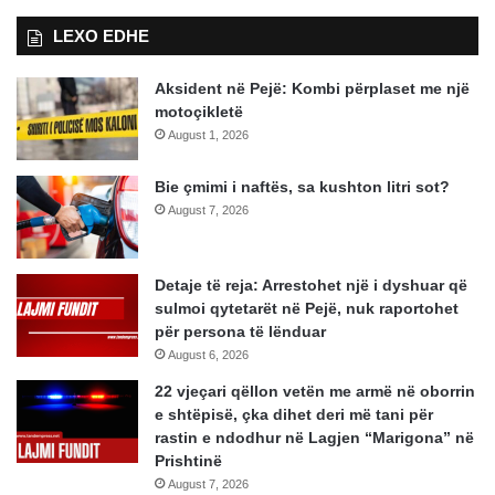
LEXO EDHE
Aksident në Pejë: Kombi përplaset me një
motoçikletë
August 1, 2026
Bie çmimi i naftës, sa kushton litri sot?
August 7, 2026
Detaje të reja: Arrestohet një i dyshuar që
sulmoi qytetarët në Pejë, nuk raportohet
për persona të lënduar
August 6, 2026
22 vjeçari qëllon vetën me armë në oborrin
e shtëpisë, çka dihet deri më tani për
rastin e ndodhur në Lagjen “Marigona” në
Prishtinë
August 7, 2026