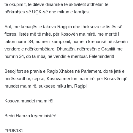
të okupimit, të ditëve dinamike të aktivitetit atdhetar, të
përkrahjes së UÇK-së dhe mikun e familjes.
Sot, me kënaqësi e takova Ragipin dhe theksova se listës së
fitores, listës më të mirë, për Kosovën ma mirë, me meritë i
takon numri 34, numër i kampionit, numër i krenarisë në skenën
vendore e ndërkombëtare. Dhuratën, ndërresën e Granitit me
numrin 34, do ta mbaj në vendin e merituar. Faleminderit!
Besoj fort se prania e Ragip Xhakës në Parlament, do të jetë e
mirëseardhur, sepse, Kosova meriton ma mirë, për Kosovën që
mundet ma mirë, suksese miku im, Ragip!
Kosova mundet ma mirë!
Bedri Hamza kryeministër!
#PDK131