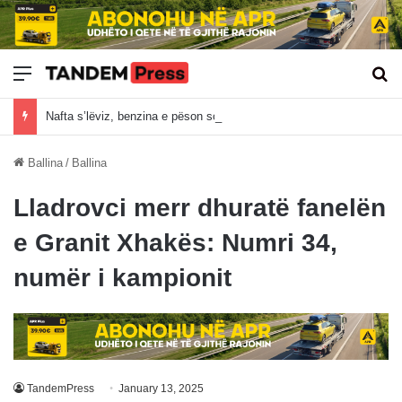
Meny
Kë
Nafta s’lëviz, benzina e pëson sot rritjen e çmimit në Kosovë
Ballina
/
Ballina
Lladrovci merr dhuratë fanelën
e Granit Xhakës: Numri 34,
numër i kampionit
TandemPress
January 13, 2025