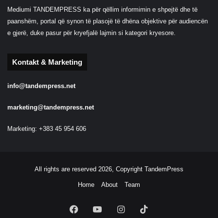
Mediumi TANDEMPRESS ka për qëllim informimin e shpejtë dhe të
paanshëm, portal që synon të plasojë të dhëna objektive për audiencën
e gjerë, duke pasur për kryefjalë lajmin si kategori kryesore.
Kontakt & Marketing
info@tandempress.net
marketing@tandempress.net
Marketing: +383 45 954 606
All rights are reserved 2026, Copyright TandemPress
Home
About
Team
Facebook
YouTube
Instagram
TikTok