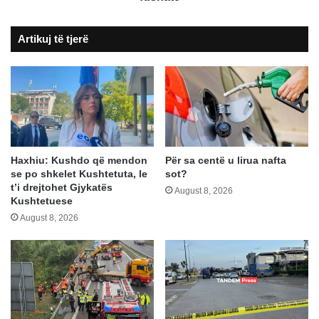
vetës”,
Haradinaj
Artikuj të tjerë
për
sjelljen
e
zërin
e
Kurtit
në
fushatë
Haxhiu: Kushdo që mendon
Për sa centë u lirua nafta
se po shkelet Kushtetuta, le
sot?
t’i drejtohet Gjykatës
August 8, 2026
Kushtetuese
August 8, 2026