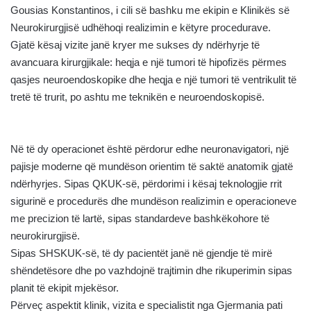
Gousias Konstantinos, i cili së bashku me ekipin e Klinikës së
Neurokirurgjisë udhëhoqi realizimin e këtyre procedurave.
Gjatë kësaj vizite janë kryer me sukses dy ndërhyrje të
avancuara kirurgjikale: heqja e një tumori të hipofizës përmes
qasjes neuroendoskopike dhe heqja e një tumori të ventrikulit të
tretë të trurit, po ashtu me teknikën e neuroendoskopisë.
Në të dy operacionet është përdorur edhe neuronavigatori, një
pajisje moderne që mundëson orientim të saktë anatomik gjatë
ndërhyrjes. Sipas QKUK-së, përdorimi i kësaj teknologjie rrit
sigurinë e procedurës dhe mundëson realizimin e operacioneve
me precizion të lartë, sipas standardeve bashkëkohore të
neurokirurgjisë.
Sipas SHSKUK-së, të dy pacientët janë në gjendje të mirë
shëndetësore dhe po vazhdojnë trajtimin dhe rikuperimin sipas
planit të ekipit mjekësor.
Përveç aspektit klinik, vizita e specialistit nga Gjermania pati