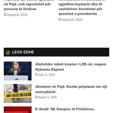
në Pejë, nuk raportohet për
zgjedhim kryetarin dhe të
persona të lënduar
vazhdohen bisedimet për
qeverinë e presidentin
August 6, 2026
August 6, 2026
LEXO EDHE
Abdixhiku mbeti kryetar i LDK-së, reagon
Hykmete Bajrami
July 31, 2026
Aksident në Pejë: Kombi përplaset me një
motoçikletë
August 1, 2026
E rëndë: Në Vranjevc të Prishtines,