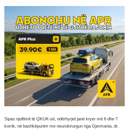
Sipas njoftimit të QKUK-së, ndërhyrjet janë kryer më 6 dhe 7
korrik, në bashkëpunim me neurokirurgun nga Gjermania, dr.