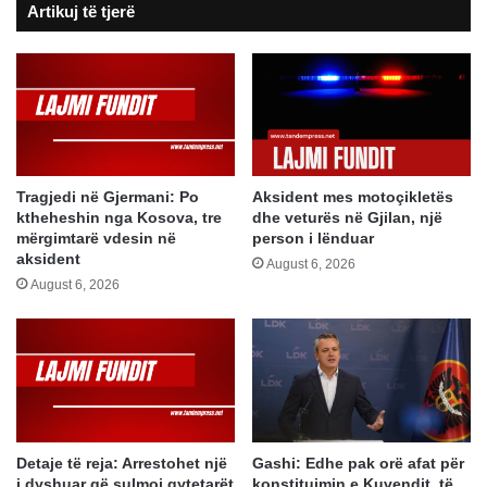
Artikuj të tjerë
Tragjedi në Gjermani: Po
Aksident mes motoçikletës
ktheheshin nga Kosova, tre
dhe veturës në Gjilan, një
mërgimtarë vdesin në
person i lënduar
aksident
August 6, 2026
August 6, 2026
Detaje të reja: Arrestohet një
Gashi: Edhe pak orë afat për
i dyshuar që sulmoi qytetarët
konstituimin e Kuvendit, të