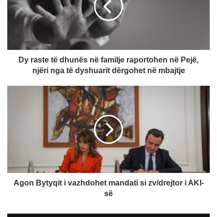
në
familje
raportohen
në
Pejë,
njëri
Dy raste të dhunës në familje raportohen në Pejë,
nga
njëri nga të dyshuarit dërgohet në mbajtje
të
dyshuarit
Agon
dërgohet
Bytyqit
në
i
mbajtje
vazhdohet
mandati
si
zv/drejtor
i
AKI-
së
Agon Bytyqit i vazhdohet mandati si zv/drejtor i AKI-
së