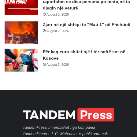
raportohet se disa persona po tentojnë ta
djegin një veturë
August 2, 2026
Zjarr në një shtëpi te “Mati 1” në Prishtinë
August 2, 2026
Për kaq euro shitet një litër naftë sot në
Kosovë
August 3, 2026
TandemPress mirëmbahet nga kompania
TandemPress L.L.C. Materialet e publikuara nuk