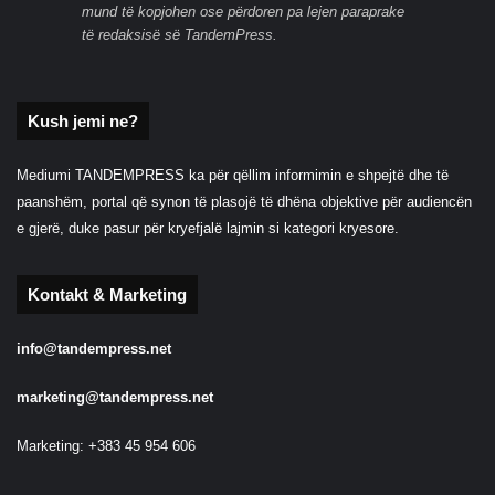
mund të kopjohen ose përdoren pa lejen paraprake
të redaksisë së TandemPress.
Kush jemi ne?
Mediumi TANDEMPRESS ka për qëllim informimin e shpejtë dhe të
paanshëm, portal që synon të plasojë të dhëna objektive për audiencën
e gjerë, duke pasur për kryefjalë lajmin si kategori kryesore.
Kontakt & Marketing
info@tandempress.net
marketing@tandempress.net
Marketing: +383 45 954 606