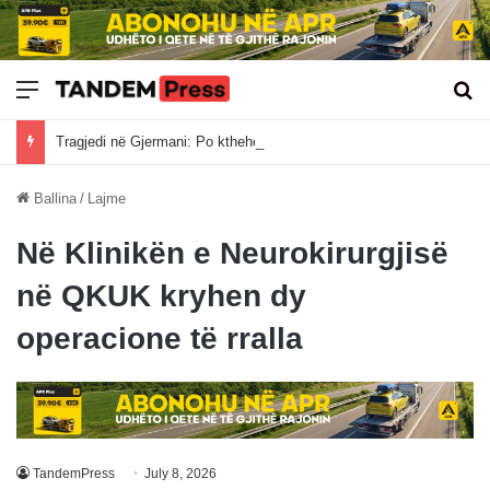
Meny
Kë
Tragjedi në Gjermani: Po ktheheshin nga Kosova, tre mërgimtarë vdesin në aksident
Ballina
/
Lajme
Në Klinikën e Neurokirurgjisë
në QKUK kryhen dy
operacione të rralla
TandemPress
July 8, 2026