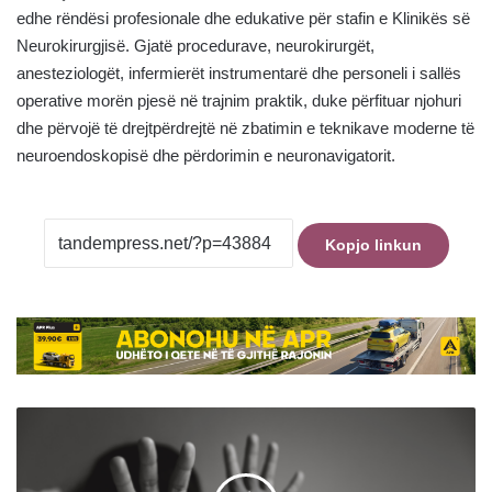
edhe rëndësi profesionale dhe edukative për stafin e Klinikës së
Neurokirurgjisë. Gjatë procedurave, neurokirurgët,
anesteziologët, infermierët instrumentarë dhe personeli i sallës
operative morën pjesë në trajnim praktik, duke përfituar njohuri
dhe përvojë të drejtpërdrejtë në zbatimin e teknikave moderne të
neuroendoskopisë dhe përdorimin e neuronavigatorit.
Kopjo linkun
Dy
raste
të
dhunës