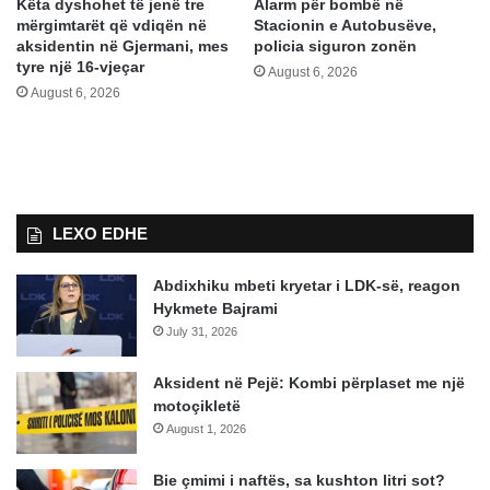
Këta dyshohet të jenë tre
Alarm për bombë në
mërgimtarët që vdiqën në
Stacionin e Autobusëve,
aksidentin në Gjermani, mes
policia siguron zonën
tyre një 16-vjeçar
August 6, 2026
August 6, 2026
LEXO EDHE
Abdixhiku mbeti kryetar i LDK-së, reagon
Hykmete Bajrami
July 31, 2026
Aksident në Pejë: Kombi përplaset me një
motoçikletë
August 1, 2026
Bie çmimi i naftës, sa kushton litri sot?