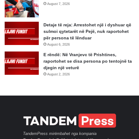
August 7, 2026
Detaje të reja: Arrestohet një i dyshuar që
sulmoi qytetarët në Pejë, nuk raportohet
për persona të lënduar
August 6, 2026
E rëndë: Në Vranjevc të Prishtines,
raportohet se disa persona po tentojnë ta
djegin një veturë
August 2, 2026
TandemPress mirëmbahet nga kompania