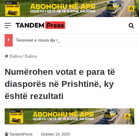
Meny
Kë
Tensionet e nisura dje rezultojnë me incident në Kuvend, Kurti kërkon shtyrje, AAK i përgjigjet me vezë
Ballina
/
Ballina
Numërohen votat e para të
diasporës në Prishtinë, ky
është rezultati
TandemPress
October 19, 2025