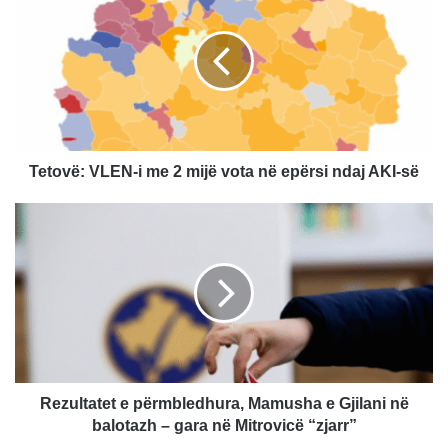
VLEN-
i
me
2
mijë
vota
në
epërsi
ndaj
Tetovë: VLEN-i me 2 mijë vota në epërsi ndaj AKI-së
AKI-
së
Rezultatet
e
përmbledhura,
Mamusha
e
Gjilani
në
balotazh
–
gara
Rezultatet e përmbledhura, Mamusha e Gjilani në
në
balotazh – gara në Mitrovicë “zjarr”
Mitrovicë