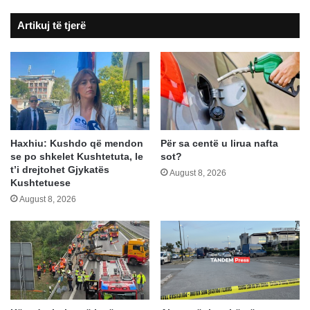
“zjarr”
Artikuj të tjerë
Haxhiu: Kushdo që mendon
Për sa centë u lirua nafta
se po shkelet Kushtetuta, le
sot?
t’i drejtohet Gjykatës
August 8, 2026
Kushtetuese
August 8, 2026