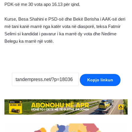
PDK-së me 30 vota apo 16.13 për qind.
Kurse, Besa Shahini e PSD-së dhe Bekë Berisha i AAK-së deri
më tani kanë marrë nga katër vota në diasporë, teksa Fatmir
Selimi si kandidat i pavarur i ka marrë dy vota dhe Nedime
Belegu ka marrë një votë.
Kopjo linkun
Tetovë: