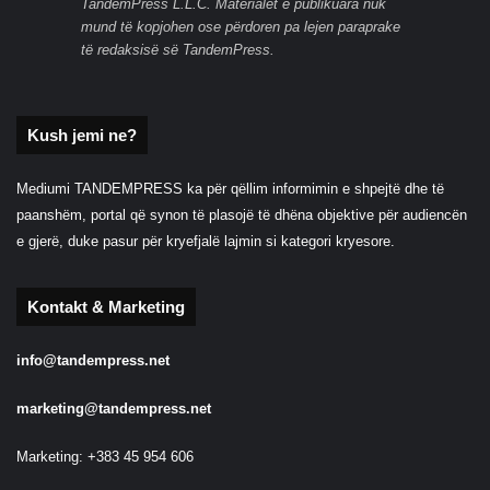
TandemPress L.L.C. Materialet e publikuara nuk
mund të kopjohen ose përdoren pa lejen paraprake
të redaksisë së TandemPress.
Kush jemi ne?
Mediumi TANDEMPRESS ka për qëllim informimin e shpejtë dhe të
paanshëm, portal që synon të plasojë të dhëna objektive për audiencën
e gjerë, duke pasur për kryefjalë lajmin si kategori kryesore.
Kontakt & Marketing
info@tandempress.net
marketing@tandempress.net
Marketing: +383 45 954 606