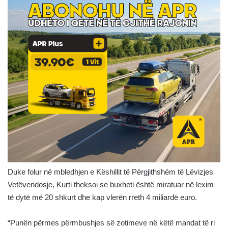
Duke folur në mbledhjen e Këshillit të Përgjithshëm të Lëvizjes
Vetëvendosje, Kurti theksoi se buxheti është miratuar në lexim
të dytë më 20 shkurt dhe kap vlerën rreth 4 miliardë euro.
“Punën përmes përmbushjes së zotimeve në këtë mandat të ri