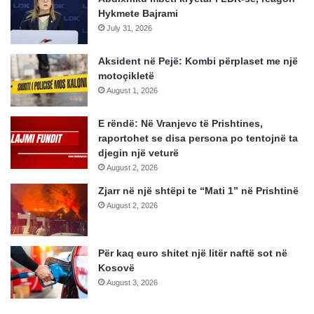
Hykmete Bajrami
July 31, 2026
Aksident në Pejë: Kombi përplaset me një
motoçikletë
August 1, 2026
E rëndë: Në Vranjevc të Prishtines,
raportohet se disa persona po tentojnë ta
djegin një veturë
August 2, 2026
Zjarr në një shtëpi te “Mati 1” në Prishtinë
August 2, 2026
Për kaq euro shitet një litër naftë sot në
Kosovë
August 3, 2026