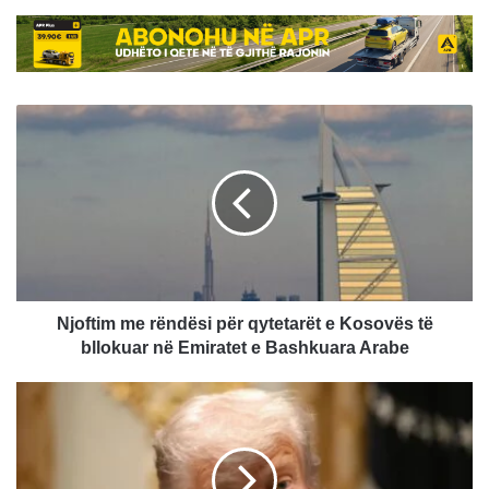
Njoftim
me
rëndësi
për
qytetarët
e
Kosovës
të
bllokuar
në
Njoftim me rëndësi për qytetarët e Kosovës të
Emiratet
bllokuar në Emiratet e Bashkuara Arabe
e
Bashkuara
Trump:
Arabe
Irani
dëshiron
të
negociojë,