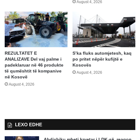
August 4, 2026
REZULTATET E
S’ka fluks automjetesh, kaq
ANALIZAVE Del vaj palme i
po pritet nëpër kufijtë e
padeklaruar në 46 produkte
Kosovës
të qumështit të kompanive
August 4, 2026
në Kosovë
August 4, 2026
LEXO EDHE
Abdixhiku mbeti kryetar i LDK-së, reagon