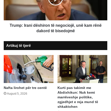
unë
kam
rënë
dakord
të
Trump: Irani dëshiron të negociojë, unë kam rënë
bisedojmë
dakord të bisedojmë
Artikuj të tjerë
Nafta lirohet për tre centë
Kurti pas takimit me
Abdixhikun: Nuk kemi
August 5, 2026
marrëveshje politike,
zgjedhjet e reja mund të
shkaktohen