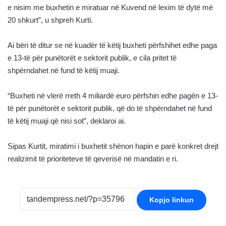
e nisim me buxhetin e miratuar në Kuvend në lexim të dytë më
20 shkurt”, u shpreh Kurti.
Ai bëri të ditur se në kuadër të këtij buxheti përfshihet edhe paga
e 13-të për punëtorët e sektorit publik, e cila pritet të
shpërndahet në fund të këtij muaji.
“Buxheti në vlerë rreth 4 miliardë euro përfshin edhe pagën e 13-
të për punëtorët e sektorit publik, që do të shpërndahet në fund
të këtij muaji që nisi sot”, deklaroi ai.
Sipas Kurtit, miratimi i buxhetit shënon hapin e parë konkret drejt
realizimit të prioriteteve të qeverisë në mandatin e ri.
Kopjo linkun