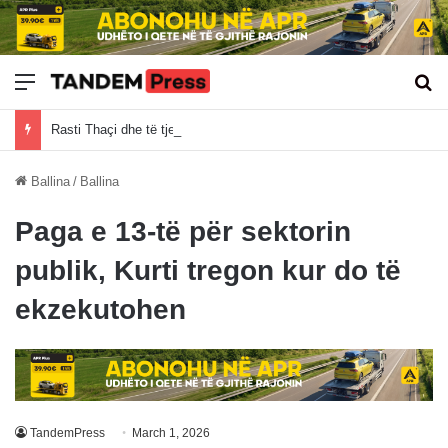
Meny
Kë
Rasti Thaçi dhe të tjerët hyn në fazën përfundimtare, Specialja publikon datat
Ballina
/
Ballina
Paga e 13-të për sektorin
publik, Kurti tregon kur do të
ekzekutohen
TandemPress
March 1, 2026