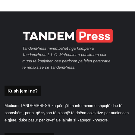
TandemPress mirëmbahet nga kompania
TandemPress L.L.C. Materialet e publikuara nuk
mund të kopjohen ose përdoren pa lejen paraprake
të redaksisë së TandemPress.
Kush jemi ne?
Mediumi TANDEMPRESS ka për qëllim informimin e shpejtë dhe të
paanshëm, portal që synon të plasojë të dhëna objektive për audiencën
e gjerë, duke pasur për kryefjalë lajmin si kategori kryesore.