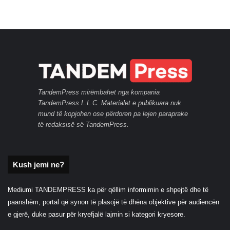
TandemPress mirëmbahet nga kompania
TandemPress L.L.C. Materialet e publikuara nuk
mund të kopjohen ose përdoren pa lejen paraprake
të redaksisë së TandemPress.
Kush jemi ne?
Mediumi TANDEMPRESS ka për qëllim informimin e shpejtë dhe të
paanshëm, portal që synon të plasojë të dhëna objektive për audiencën
e gjerë, duke pasur për kryefjalë lajmin si kategori kryesore.