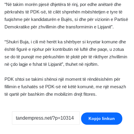
“Në takim morën pjesë dhjetëra të rinj, por edhe anëtarë dhe
përkrahës të PDK-së, të cilët shprehën mbështetjen e tyre të
fuqishme për kandidaturën e Bujës, si dhe për vizionin e Partisë
Demokratike për zhvillimin dhe transformimin e Lipjanit”.
“Shukri Buja, i cili më herët ka shërbyer si kryetar komune dhe
është figurë e njohur për kontributin në luftë dhe paqe, u zotua
se do të punojë me përkushtim të plotë për të rikthyer zhvillimin
në çdo lagje e fshat të Lipjanit”, thuhet në njoftim.
PDK shtoi se takimi shënoi një moment të rëndësishëm për
fillimin e fushatës së PDK-së në këtë komunë, me një mesazh
të qartë për bashkim dhe mobilizim drejt fitores.
Kopjo linkun