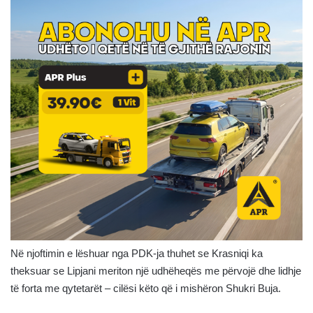
Në njoftimin e lëshuar nga PDK-ja thuhet se Krasniqi ka
theksuar se Lipjani meriton një udhëheqës me përvojë dhe lidhje
të forta me qytetarët – cilësi këto që i mishëron Shukri Buja.