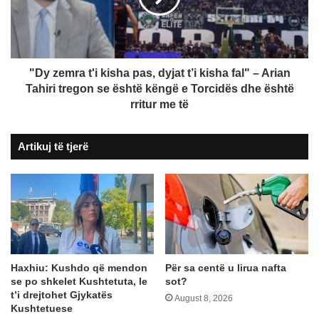
dyjat
t’i
kisha
fal"
–
"Dy zemra t'i kisha pas, dyjat t’i kisha fal" – Arian
Arian
Tahiri tregon se është këngë e Torcidës dhe është
Tahiri
rritur me të
tregon
se
Artikuj të tjerë
është
këngë
e
Torcidës
dhe
është
rritur
me
të
Haxhiu: Kushdo që mendon
Për sa centë u lirua nafta
se po shkelet Kushtetuta, le
sot?
t’i drejtohet Gjykatës
August 8, 2026
Kushtetuese