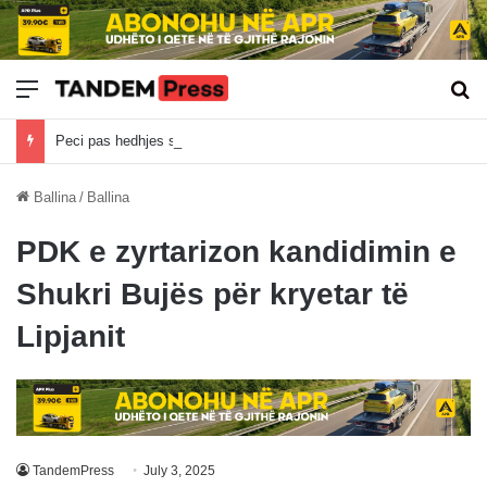
Meny
Kë
Peci pas hedhjes së vezëve në Kuvend: Ndaq gjuni me ujë e ndaq me vo, institucionet duhet me u ba
Ballina
/
Ballina
PDK e zyrtarizon kandidimin e
Shukri Bujës për kryetar të
Lipjanit
TandemPress
July 3, 2025