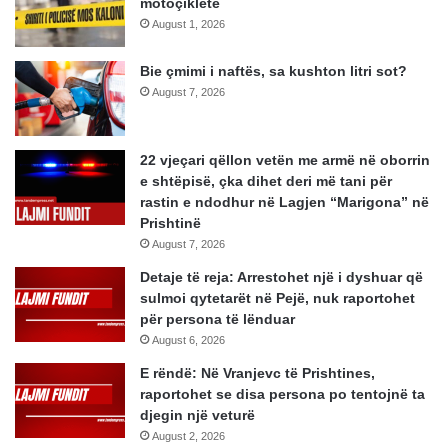
motoçikletë
August 1, 2026
Bie çmimi i naftës, sa kushton litri sot?
August 7, 2026
22 vjeçari qëllon vetën me armë në oborrin
e shtëpisë, çka dihet deri më tani për
rastin e ndodhur në Lagjen “Marigona” në
Prishtinë
August 7, 2026
Detaje të reja: Arrestohet një i dyshuar që
sulmoi qytetarët në Pejë, nuk raportohet
për persona të lënduar
August 6, 2026
E rëndë: Në Vranjevc të Prishtines,
raportohet se disa persona po tentojnë ta
djegin një veturë
August 2, 2026