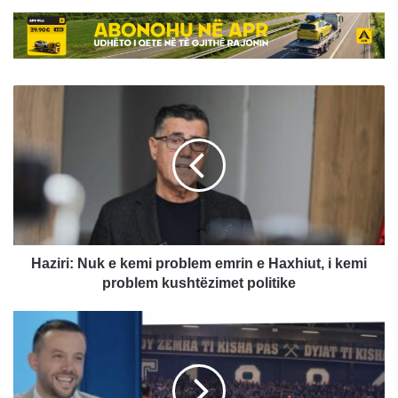
Haziri:
Nuk
e
kemi
problem
emrin
e
Haxhiut,
i
kemi
Haziri: Nuk e kemi problem emrin e Haxhiut, i kemi
problem
problem kushtëzimet politike
kushtëzimet
politike
"Dy
zemra
t'i
kisha
pas,