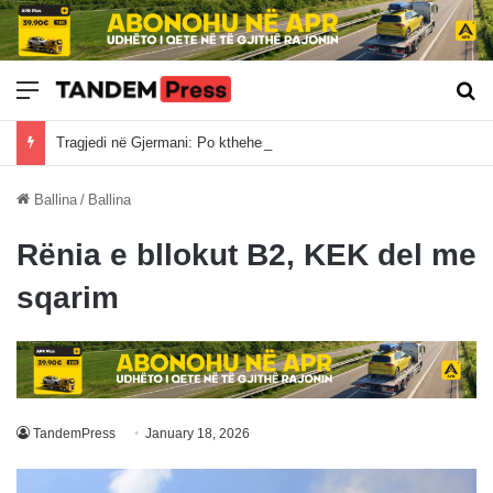
Meny
Kë
Tragjedi në Gjermani: Po ktheheshin nga Kosova, tre mërgimtarë vdesin në aksident
Ballina
/
Ballina
Rënia e bllokut B2, KEK del me
sqarim
TandemPress
January 18, 2026