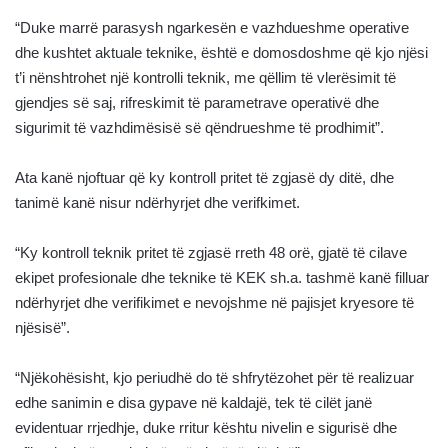
“Duke marrë parasysh ngarkesën e vazhdueshme operative
dhe kushtet aktuale teknike, është e domosdoshme që kjo njësi
t’i nënshtrohet një kontrolli teknik, me qëllim të vlerësimit të
gjendjes së saj, rifreskimit të parametrave operativë dhe
sigurimit të vazhdimësisë së qëndrueshme të prodhimit”.
Ata kanë njoftuar që ky kontroll pritet të zgjasë dy ditë, dhe
tanimë kanë nisur ndërhyrjet dhe verifkimet.
“Ky kontroll teknik pritet të zgjasë rreth 48 orë, gjatë të cilave
ekipet profesionale dhe teknike të KEK sh.a. tashmë kanë filluar
ndërhyrjet dhe verifikimet e nevojshme në pajisjet kryesore të
njësisë”.
“Njëkohësisht, kjo periudhë do të shfrytëzohet për të realizuar
edhe sanimin e disa gypave në kaldajë, tek të cilët janë
evidentuar rrjedhje, duke rritur kështu nivelin e sigurisë dhe