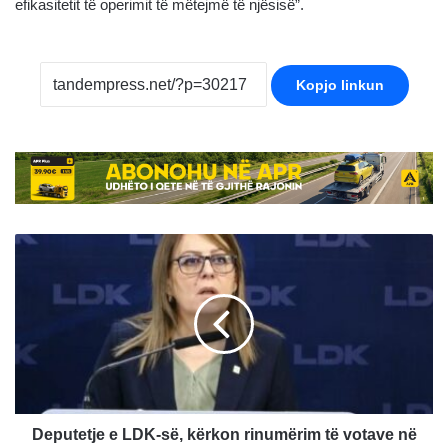
efikasitetit të operimit të mëtejmë të njësisë”.
Kopjo linkun
Deputetje
e
LDK-
së,
kërkon
rinumërim
të
votave
në
gjithë
Deputetje e LDK-së, kërkon rinumërim të votave në