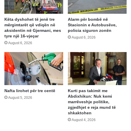
Këta dyshohet të jenë tre
Alarm për bombë në
mërgimtarët që vdiqën në
Stacionin e Autobusëve,
aksidentin në Gjermani, mes
policia siguron zonën
tyre një 16-vjeçar
August 6, 2026
August 6, 2026
Nafta lirohet për tre centë
Kurti pas takimit me
Abdixhikun: Nuk kemi
August 5, 2026
marrëveshje politike,
zgjedhjet e reja mund të
shkaktohen
August 4, 2026