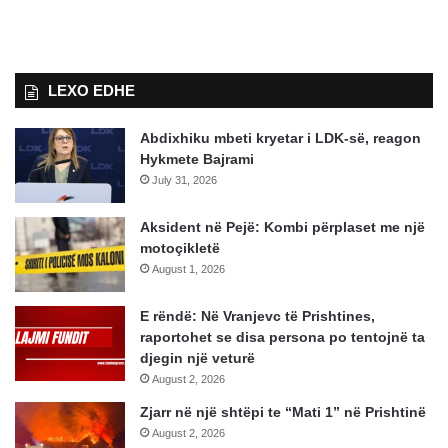
LEXO EDHE
Abdixhiku mbeti kryetar i LDK-së, reagon
Hykmete Bajrami
July 31, 2026
Aksident në Pejë: Kombi përplaset me një
motoçikletë
August 1, 2026
E rëndë: Në Vranjevc të Prishtines,
raportohet se disa persona po tentojnë ta
djegin një veturë
August 2, 2026
Zjarr në një shtëpi te “Mati 1” në Prishtinë
August 2, 2026