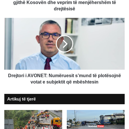
Kosovën
gjithë Kosovën dhe veprim të menjëhershëm të
dhe
drejtësisë
veprim
të
Drejtori
menjëhershëm
i
të
AVONET:
drejtësisë
Numëruesit
s’mund
të
plotësojnë
votat
e
subjektit
Drejtori i AVONET: Numëruesit s’mund të plotësojnë
që
votat e subjektit që mbështesin
mbështesin
Artikuj të tjerë