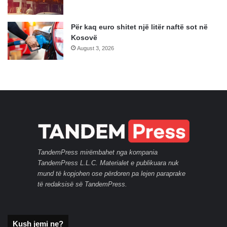
Për kaq euro shitet një litër naftë sot në
Kosovë
August 3, 2026
TandemPress mirëmbahet nga kompania
TandemPress L.L.C. Materialet e publikuara nuk
mund të kopjohen ose përdoren pa lejen paraprake
të redaksisë së TandemPress.
Kush jemi ne?