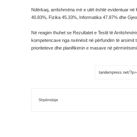
Ndërkaq, arritshmëria më e ulët është evidentuar në
40.83%, Fizika 45.33%, Informatika 47.87% dhe Gjeo
Në reagim thuhet se Rezultatet e Testit të Arritshmëris
kompetencave nga nxënësit në përfundim të arsimit të
prioriteteve dhe planifikimin e masave në përmirësimi
Facebook
Messenger
Shpërndaje me Email
Shpërndaje