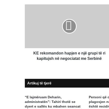
KE
rekomandon
hapjen
e
një
grupi
të
ri
kapitujsh
në
KE rekomandon hapjen e një grupi të ri
negociatat
kapitujsh në negociatat me Serbinë
me
Serbinë
Artikuj të tjerë
“E lajmëruam Deharin,
Personi që 
administratën”: Tahiri thotë se
plagosjen n
dyert e sallës ku mbahen seancat
është recidi