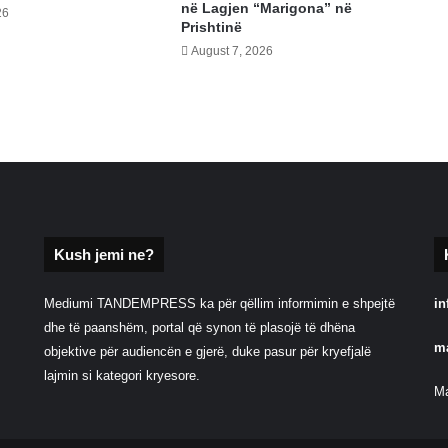
në Lagjen “Marigona” në
26
Prishtinë
August 7, 2026
Kush jemi ne?
Mediumi TANDEMPRESS ka për qëllim informimin e shpejtë
in
dhe të paanshëm, portal që synon të plasojë të dhëna
m
objektive për audiencën e gjerë, duke pasur për kryefjalë
lajmin si kategori kryesore.
Ma