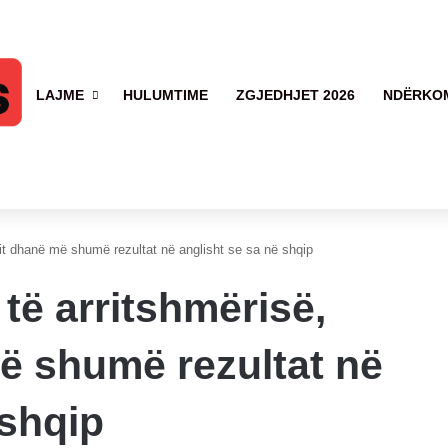
LAJME
HULUMTIME
ZGJEDHJET 2026
NDËRKO
ësit dhanë më shumë rezultat në anglisht se sa në shqip
 të arritshmërisë,
ë shumë rezultat në
 shqip