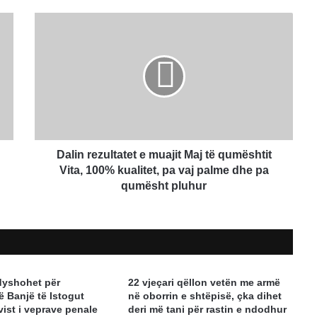
Dalin
rezultatet
e
muajit
Maj
të
qumështit
Vita,
100%
kualitet,
Dalin rezultatet e muajit Maj të qumështit
pa
Vita, 100% kualitet, pa vaj palme dhe pa
vaj
qumësht pluhur
palme
dhe
pa
qumësht
pluhur
dyshohet për
22 vjeçari qëllon vetën me armë
ë Banjë të Istogut
në oborrin e shtëpisë, çka dihet
vist i veprave penale
deri më tani për rastin e ndodhur