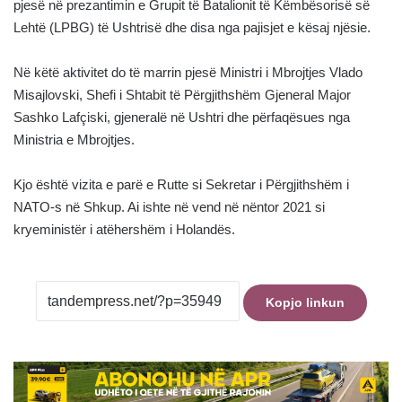
pjesë në prezantimin e Grupit të Batalionit të Këmbësorisë së
Lehtë (LPBG) të Ushtrisë dhe disa nga pajisjet e kësaj njësie.
Në këtë aktivitet do të marrin pjesë Ministri i Mbrojtjes Vlado
Misajlovski, Shefi i Shtabit të Përgjithshëm Gjeneral Major
Sashko Lafçiski, gjeneralë në Ushtri dhe përfaqësues nga
Ministria e Mbrojtjes.
Kjo është vizita e parë e Rutte si Sekretar i Përgjithshëm i
NATO-s në Shkup. Ai ishte në vend në nëntor 2021 si
kryeministër i atëhershëm i Holandës.
Kopjo linkun