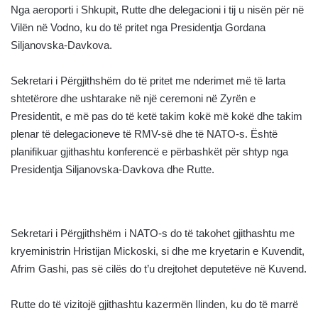
Nga aeroporti i Shkupit, Rutte dhe delegacioni i tij u nisën për në
Vilën në Vodno, ku do të pritet nga Presidentja Gordana
Siljanovska-Davkova.
Sekretari i Përgjithshëm do të pritet me nderimet më të larta
shtetërore dhe ushtarake në një ceremoni në Zyrën e
Presidentit, e më pas do të ketë takim kokë më kokë dhe takim
plenar të delegacioneve të RMV-së dhe të NATO-s. Është
planifikuar gjithashtu konferencë e përbashkët për shtyp nga
Presidentja Siljanovska-Davkova dhe Rutte.
Sekretari i Përgjithshëm i NATO-s do të takohet gjithashtu me
kryeministrin Hristijan Mickoski, si dhe me kryetarin e Kuvendit,
Afrim Gashi, pas së cilës do t’u drejtohet deputetëve në Kuvend.
Rutte do të vizitojë gjithashtu kazermën Ilinden, ku do të marrë