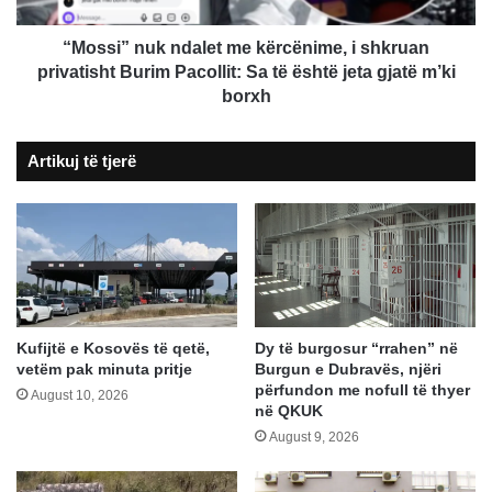
Burim
Pacollit:
“Mossi” nuk ndalet me kërcënime, i shkruan
Sa
privatisht Burim Pacollit: Sa të është jeta gjatë m’ki
të
borxh
është
jeta
Artikuj të tjerë
gjatë
m’ki
borxh
Kufijtë e Kosovës të qetë,
Dy të burgosur “rrahen” në
vetëm pak minuta pritje
Burgun e Dubravës, njëri
përfundon me nofull të thyer
August 10, 2026
në QKUK
August 9, 2026