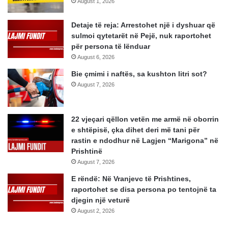
August 1, 2026
Detaje të reja: Arrestohet një i dyshuar që
sulmoi qytetarët në Pejë, nuk raportohet
për persona të lënduar
August 6, 2026
Bie çmimi i naftës, sa kushton litri sot?
August 7, 2026
22 vjeçari qëllon vetën me armë në oborrin
e shtëpisë, çka dihet deri më tani për
rastin e ndodhur në Lagjen “Marigona” në
Prishtinë
August 7, 2026
E rëndë: Në Vranjevc të Prishtines,
raportohet se disa persona po tentojnë ta
djegin një veturë
August 2, 2026