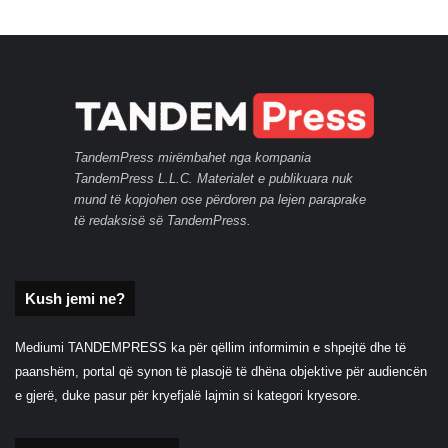
TandemPress mirëmbahet nga kompania
TandemPress L.L.C. Materialet e publikuara nuk
mund të kopjohen ose përdoren pa lejen paraprake
të redaksisë së TandemPress.
Kush jemi ne?
Mediumi TANDEMPRESS ka për qëllim informimin e shpejtë dhe të
paanshëm, portal që synon të plasojë të dhëna objektive për audiencën
e gjerë, duke pasur për kryefjalë lajmin si kategori kryesore.