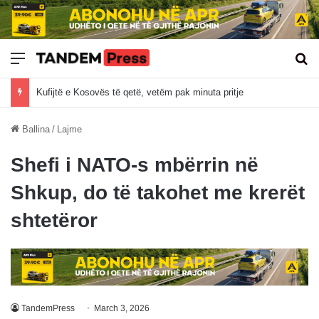
Meny
Kë
Kufijtë e Kosovës të qetë, vetëm pak minuta pritje
Ballina
/
Lajme
Shefi i NATO-s mbërrin në
Shkup, do të takohet me krerët
shtetëror
TandemPress
March 3, 2026