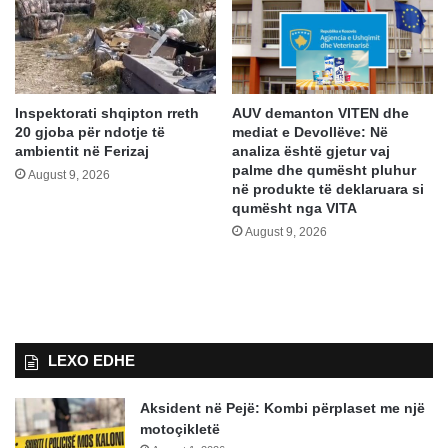
Inspektorati shqipton rreth
AUV demanton VITEN dhe
20 gjoba për ndotje të
mediat e Devollëve: Në
ambientit në Ferizaj
analiza është gjetur vaj
palme dhe qumësht pluhur
August 9, 2026
në produkte të deklaruara si
qumësht nga VITA
August 9, 2026
LEXO EDHE
Aksident në Pejë: Kombi përplaset me një
motoçikletë