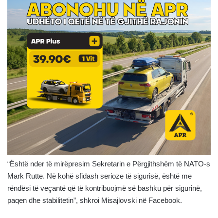
“Është nder të mirëpresim Sekretarin e Përgjithshëm të NATO-s
Mark Rutte. Në kohë sfidash serioze të sigurisë, është me
rëndësi të veçantë që të kontribuojmë së bashku për sigurinë,
paqen dhe stabilitetin”, shkroi Misajlovski në Facebook.