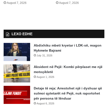
August 7, 2026
August 7, 2026
LEXO EDHE
Abdixhiku mbeti kryetar i LDK-së, reagon
Hykmete Bajrami
July 31, 2026
Aksident në Pejë: Kombi përplaset me një
motoçikletë
August 1, 2026
Detaje të reja: Arrestohet një i dyshuar që
sulmoi qytetarët në Pejë, nuk raportohet
për persona të lënduar
August 6, 2026