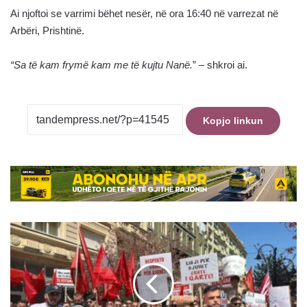
Ai njoftoi se varrimi bëhet nesër, në ora 16:40 në varrezat në
Arbëri, Prishtinë.
“Sa të kam frymë kam me të kujtu Nanë.
” – shkroi ai.
Kopjo linkun
Studentët
në
Prishtinë
protestojnë
nesër
para