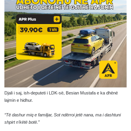
Djali i saj, ish-deputeti i LDK-së, Besian Mustafa e ka dhënë
lajmin e hidhur.
“Të dashur miq e familjar,
Sot ndërroi jetë nana, ma i dashtuni
shpirt n’këtë botë.”