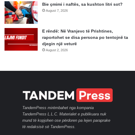
Bie çmimi i naftës, sa kushton litri sot?
August 7, 2026
E rëndë: Në Vranjevc të Prishtines,
raportohet se disa persona po tentojnë ta
djegin një veturë
August 2, 2026
TandemPress mirëmbahet nga kompania
TandemPress L.L.C. Materialet e publikuara nuk
mund të kopjohen ose përdoren pa lejen paraprake
të redaksisë së TandemPress.