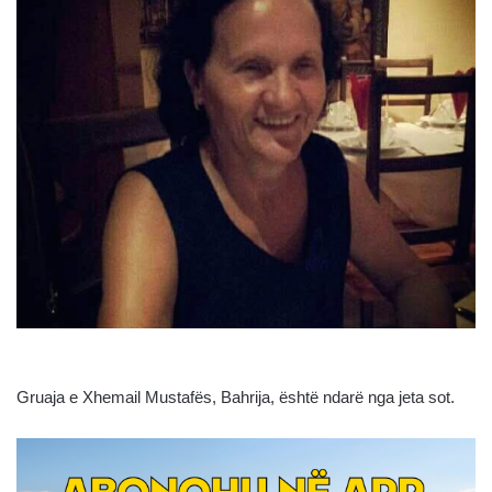
Gruaja e Xhemail Mustafës, Bahrija, është ndarë nga jeta sot.