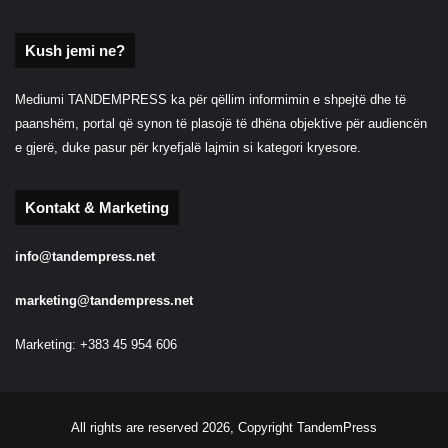
Kush jemi ne?
Mediumi TANDEMPRESS ka për qëllim informimin e shpejtë dhe të
paanshëm, portal që synon të plasojë të dhëna objektive për audiencën
e gjerë, duke pasur për kryefjalë lajmin si kategori kryesore.
Kontakt & Marketing
info@tandempress.net
marketing@tandempress.net
Marketing: +383 45 954 606
All rights are reserved 2026, Copyright TandemPress