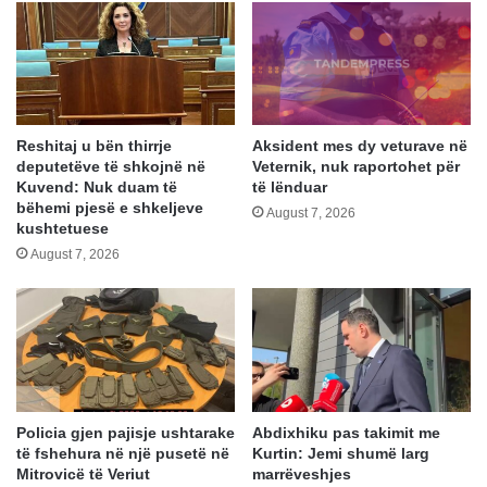
Reshitaj u bën thirrje
Aksident mes dy veturave në
deputetëve të shkojnë në
Veternik, nuk raportohet për
Kuvend: Nuk duam të
të lënduar
bëhemi pjesë e shkeljeve
August 7, 2026
kushtetuese
August 7, 2026
Policia gjen pajisje ushtarake
Abdixhiku pas takimit me
të fshehura në një pusetë në
Kurtin: Jemi shumë larg
Mitrovicë të Veriut
marrëveshjes