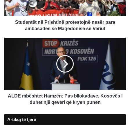
ambasadës
së
Maqedonisë
së
Studentët në Prishtinë protestojnë nesër para
Veriut
ambasadës së Maqedonisë së Veriut
ALDE
mbështet
Hamzën:
Pas
bllokadave,
Kosovës
i
duhet
një
qeveri
ALDE mbështet Hamzën: Pas bllokadave, Kosovës i
që
duhet një qeveri që kryen punën
kryen
punën
Artikuj të tjerë