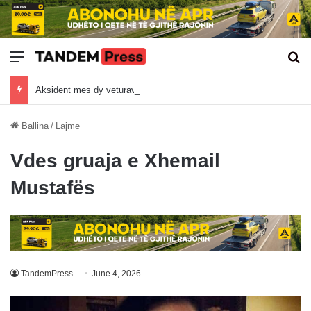
Meny
Kë
Aksident mes dy veturave në Veternik, nuk raportohet për të lënduar
Ballina
/
Lajme
Vdes gruaja e Xhemail
Mustafës
TandemPress
June 4, 2026