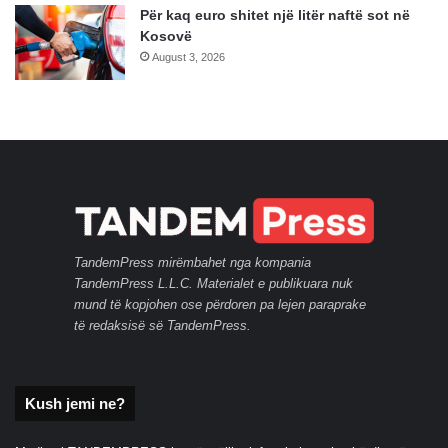
Për kaq euro shitet një litër naftë sot në
Kosovë
August 3, 2026
TandemPress mirëmbahet nga kompania
TandemPress L.L.C. Materialet e publikuara nuk
mund të kopjohen ose përdoren pa lejen paraprake
të redaksisë së TandemPress.
Kush jemi ne?