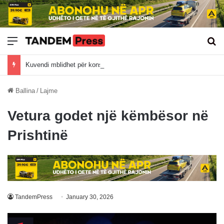
Meny
Kë
Kuvendi mblidhet për konstituim, cfarë u diskutua deri tani?
Ballina
/
Lajme
Vetura godet një këmbësor në
Prishtinë
TandemPress
January 30, 2026