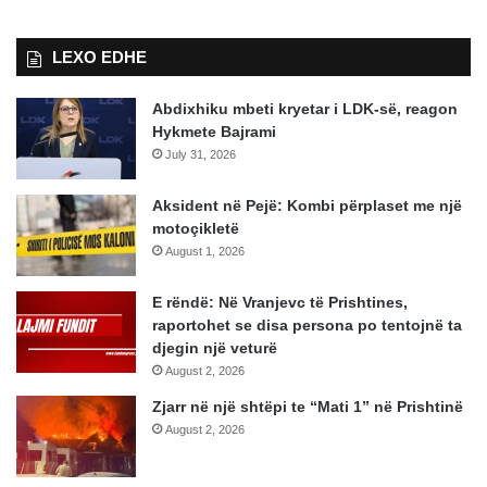
LEXO EDHE
Abdixhiku mbeti kryetar i LDK-së, reagon
Hykmete Bajrami
July 31, 2026
Aksident në Pejë: Kombi përplaset me një
motoçikletë
August 1, 2026
E rëndë: Në Vranjevc të Prishtines,
raportohet se disa persona po tentojnë ta
djegin një veturë
August 2, 2026
Zjarr në një shtëpi te “Mati 1” në Prishtinë
August 2, 2026