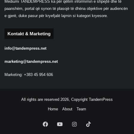
Mediumi TANDEMPRESS ka për qëllim informimin e shpejtë dhe të
paanshëm, portal që synon të plasojë të dhëna objektive për audiencën
e gjerë, duke pasur për kryefjalë lajmin si kategori kryesore.
Kontakt & Marketing
info@tandempress.net
marketing@tandempress.net
Marketing: +383 45 954 606
All rights are reserved 2026, Copyright TandemPress
Home
About
Team
Facebook
YouTube
Instagram
TikTok