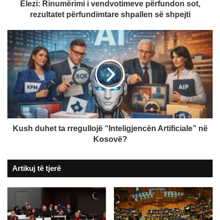
së
Elezi: Rinumërimi i vendvotimeve përfundon sot,
shpejti
rezultatet përfundimtare shpallen së shpejti
Kush
duhet
ta
rregullojë
“Inteligjencën
Artificiale”
në
Kosovë?
Kush duhet ta rregullojë “Inteligjencën Artificiale” në
Kosovë?
Artikuj të tjerë