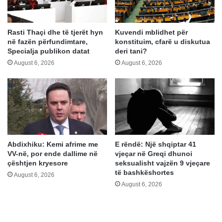
Rasti Thaçi dhe të tjerët hyn
Kuvendi mblidhet për
në fazën përfundimtare,
konstituim, cfarë u diskutua
Specialja publikon datat
deri tani?
August 6, 2026
August 6, 2026
Abdixhiku: Kemi afrime me
E rëndë: Një shqiptar 41
VV-në, por ende dallime në
vjeçar në Greqi dhunoi
çështjen kryesore
seksualisht vajzën 9 vjeçare
të bashkëshortes
August 6, 2026
August 6, 2026