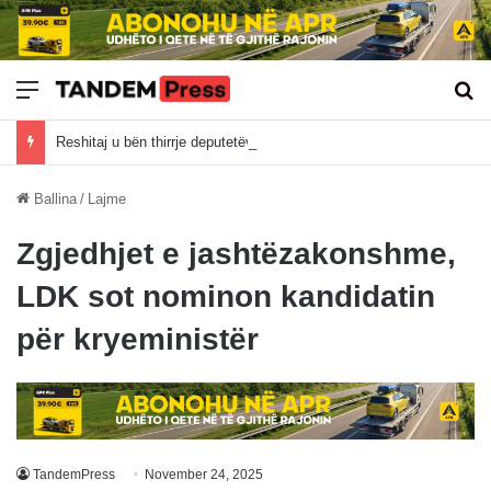
Meny
Kë
Reshitaj u bën thirrje deputetëve të shkojnë në Kuvend: Nuk duam të bëhemi pjesë e shkeljeve kushtetuese
Ballina
/
Lajme
Zgjedhjet e jashtëzakonshme,
LDK sot nominon kandidatin
për kryeministër
TandemPress
November 24, 2025