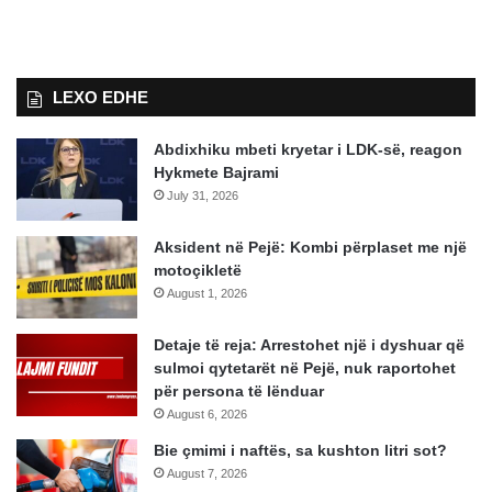
LEXO EDHE
Abdixhiku mbeti kryetar i LDK-së, reagon
Hykmete Bajrami
July 31, 2026
Aksident në Pejë: Kombi përplaset me një
motoçikletë
August 1, 2026
Detaje të reja: Arrestohet një i dyshuar që
sulmoi qytetarët në Pejë, nuk raportohet
për persona të lënduar
August 6, 2026
Bie çmimi i naftës, sa kushton litri sot?
August 7, 2026