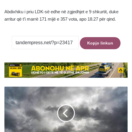
Abdixhiku i priu LDK-së edhe në zgjedhjet e 9 shkurtit, duke
arritur që t’i marrë 171 mijë e 357 vota, apo 18.27 për qind.
Kopjo linkun
Moti
sot:
I
vranët
dhe
me
diell,