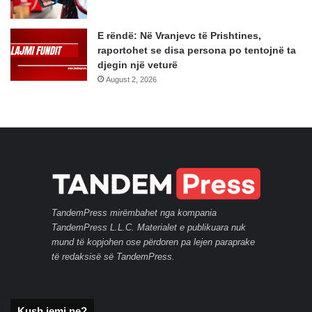
E rëndë: Në Vranjevc të Prishtines,
raportohet se disa persona po tentojnë ta
djegin një veturë
August 2, 2026
TandemPress mirëmbahet nga kompania
TandemPress L.L.C. Materialet e publikuara nuk
mund të kopjohen ose përdoren pa lejen paraprake
të redaksisë së TandemPress.
Kush jemi ne?