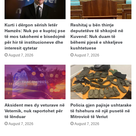
Kurti i dërgon sërish letër
Reshitaj u bën thirrje
Hamzës: Nuk po e kuptoj pse
deputetëve të shkojnë në
të mos takohemi e bisedojmë
Kuvend: Nuk duam të
për hir të institucioneve dhe
bëhemi pjesë e shkeljeve
interesit qytetar
kushtetuese
August 7, 2026
August 7, 2026
Aksident mes dy veturave në
Policia gjen pajisje ushtarake
Veternik, nuk raportohet për
të fshehura në një pusetë në
të lënduar
Mitrovicë të Veriut
August 7, 2026
August 7, 2026