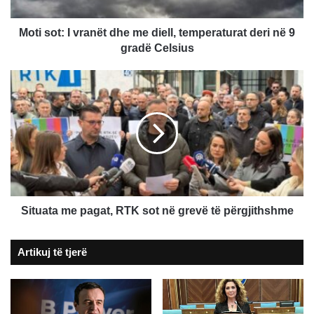
temperaturat
deri
në
Moti sot: I vranët dhe me diell, temperaturat deri në 9
9
gradë Celsius
gradë
Celsius
Situata
me
pagat,
RTK
sot
në
grevë
të
përgjithshme
Situata me pagat, RTK sot në grevë të përgjithshme
Artikuj të tjerë