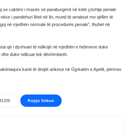
j se caktimi i masës së paraburgimit në këtë çështje penale
ëse i pandehuri lihet në liri, mund të arratiset me qëllim të
ngoj në rrjedhën normale të procedurës penale”, thuhet në
ia që i dyshuari të ndikojë në rrjedhën e hetimeve duke
si dhe duke ndikuar tek dëshmitarët.
e pakënaqura kanë të drejtë ankese në Gjykatën e Apelit, përmes
Kopjo linkun