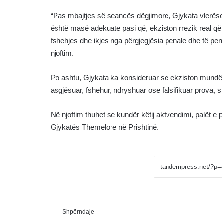
“Pas mbajtjes së seancës dëgjimore, Gjykata vlerëso
është masë adekuate pasi që, ekziston rrezik real që n
fshehjes dhe ikjes nga përgjegjësia penale dhe të pe
njoftim.
Po ashtu, Gjykata ka konsideruar se ekziston mundës
asgjësuar, fshehur, ndryshuar ose falsifikuar prova, 
Në njoftim thuhet se kundër këtij aktvendimi, palët 
Gjykatës Themelore në Prishtinë.
Facebook
Messenger
Shpërndaje me Email
Shpërndaje