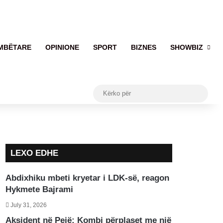
MBËTARE
OPINIONE
SPORT
BIZNES
SHOWBIZ
Kërko
për
LEXO EDHE
Abdixhiku mbeti kryetar i LDK-së, reagon
Hykmete Bajrami
July 31, 2026
Aksident në Pejë: Kombi përplaset me një