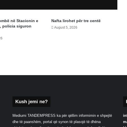
ombë në Stacionin e
Nafta lirohet për tre centë
 policia siguron
August 5, 2026
26
Kush jemi ne?
Mediumi TANDEMPRESS ka për qëllim informimin e shpejtë
in
dhe të paanshëm, portal që synon të plasojë të dhëna
m