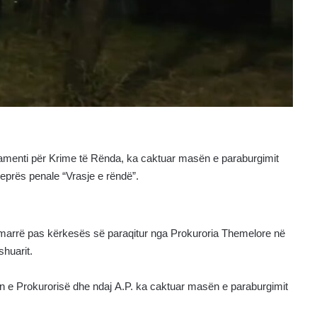
tamenti për Krime të Rënda, ka caktuar masën e paraburgimit
 veprës penale “Vrasje e rëndë”.
të marrë pas kërkesës së paraqitur nga Prokuroria Themelore në
shuarit.
n e Prokurorisë dhe ndaj A.P. ka caktuar masën e paraburgimit