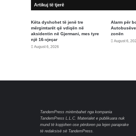
Artikuj të tjerë
Rozeta
Hajdarit,
Ridvan
Këta dyshohet të jenë tre
Alarm për b
Muharremit
mërgimtarët që vdiqën në
Autobusëve,
dhe
aksidentin në Gjermani, mes tyre
zonën
zyrtarëve
një 16-vjeçar
August 6, 20
të
August 6, 2026
MINT-
it
TandemPress mirëmbahet nga kompania
TandemPress L.L.C. Materialet e publikuara nuk
mund të kopjohen ose përdoren pa lejen paraprake
të redaksisë së TandemPress.