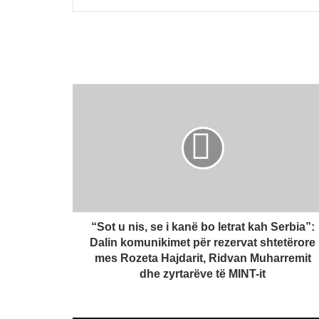
“Sot
u
nis,
se
i
kanë
bo
letrat
kah
Serbia”:
“Sot u nis, se i kanë bo letrat kah Serbia”:
Dalin
Dalin komunikimet për rezervat shtetërore
komunikimet
mes Rozeta Hajdarit, Ridvan Muharremit
për
dhe zyrtarëve të MINT-it
rezervat
shtetërore
mes