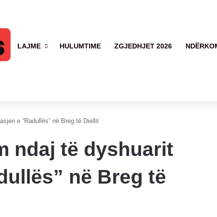
LAJME
HULUMTIME
ZGJEDHJET 2026
NDËRKO
sjen e “Radullës” në Breg të Diellit
 ndaj të dyshuarit
dullës” në Breg të