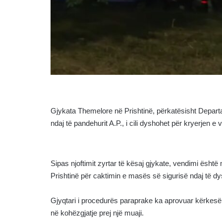
Gjykata Themelore në Prishtinë, përkatësisht Depar
ndaj të pandehurit A.P., i cili dyshohet për kryerjen e
Sipas njoftimit zyrtar të kësaj gjykate, vendimi ësh
Prishtinë për caktimin e masës së sigurisë ndaj të dy
Gjyqtari i procedurës paraprake ka aprovuar kërkesë
në kohëzgjatje prej një muaji.