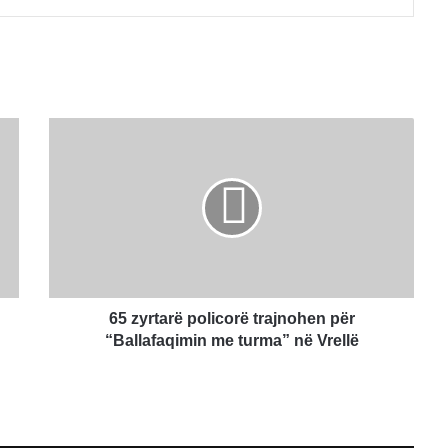
65
zyrtarë
policorë
trajnohen
për
“Ballafaqimin
me
turma”
në
Vrellë
65 zyrtarë policorë trajnohen për
“Ballafaqimin me turma” në Vrellë