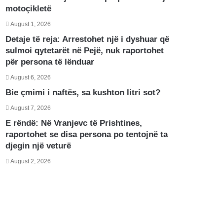
motoçikletë
August 1, 2026
Detaje të reja: Arrestohet një i dyshuar që
sulmoi qytetarët në Pejë, nuk raportohet
për persona të lënduar
August 6, 2026
Bie çmimi i naftës, sa kushton litri sot?
August 7, 2026
E rëndë: Në Vranjevc të Prishtines,
raportohet se disa persona po tentojnë ta
djegin një veturë
August 2, 2026