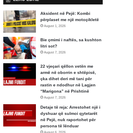
Aksident në Pejë: Kombi
përplaset me një motoçikletë
August 1, 2026
Bie çmimi i naftës, sa kushton
litri sot?
August 7, 2026
22 vjeçari qëllon vetën me
armë në oborrin e shtëpisë,
çka dihet deri më tani për
rastin e ndodhur në Lagjen
“Marigona” në Prishtinë
August 7, 2026
Detaje të reja: Arrestohet një i
dyshuar që sulmoi qytetarët
në Pejë, nuk raportohet për
persona të lënduar
August 6, 2026