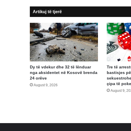
keqpërdorim
Artikuj të tjerë
detyre
Dy të vdekur dhe 32 të lënduar
Tre të arre
nga aksidentet në Kosovë brenda
bastisjes pë
24 orëve
sekuestrohe
çipa të poke
August 9, 2026
August 9, 2