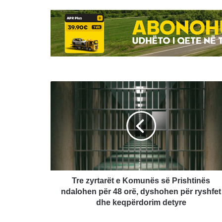
Tre
zyrtarët
e
Komunës
së
Prishtinës
ndalohen
për
48
orë,
Tre zyrtarët e Komunës së Prishtinës
dyshohen
ndalohen për 48 orë, dyshohen për ryshfet
për
dhe keqpërdorim detyre
ryshfet
dhe