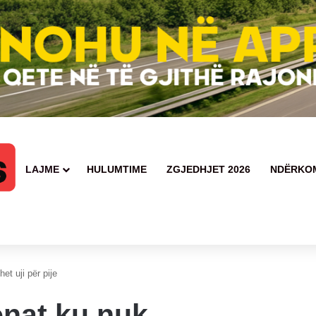
LAJME
HULUMTIME
ZGJEDHJET 2026
NDËRKO
sekuestrohen armë, brisqe dhe çipa të pokerit
t uji për pije
nat ku nuk