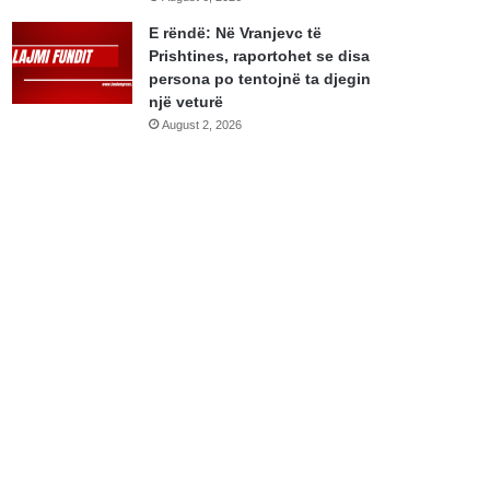
E rëndë: Në Vranjevc të
Prishtines, raportohet se disa
persona po tentojnë ta djegin
një veturë
August 2, 2026