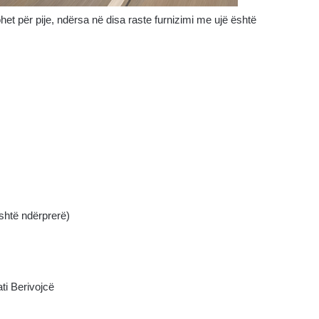
het për pije, ndërsa në disa raste furnizimi me ujë është
është ndërprerë)
ti Berivojcë