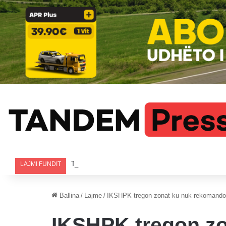
Tre të arrestuar në Deçan pas bastisjes për bixhoz, 
LAJMI FUNDIT
Ballina
/
Lajme
/
IKSHPK tregon zonat ku nuk rekomandohe
IKSHPK tregon zo