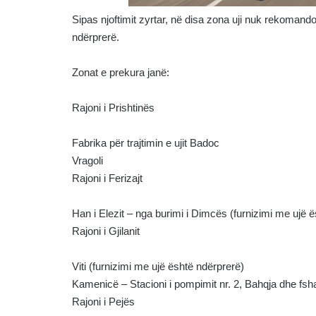
Sipas njoftimit zyrtar, në disa zona uji nuk rekomando
ndërprerë.
Zonat e prekura janë:
Rajoni i Prishtinës
Fabrika për trajtimin e ujit Badoc
Vragoli
Rajoni i Ferizajt
Han i Elezit – nga burimi i Dimcës (furnizimi me ujë 
Rajoni i Gjilanit
Viti (furnizimi me ujë është ndërprerë)
Kamenicë – Stacioni i pompimit nr. 2, Bahqja dhe fsha
Rajoni i Pejës