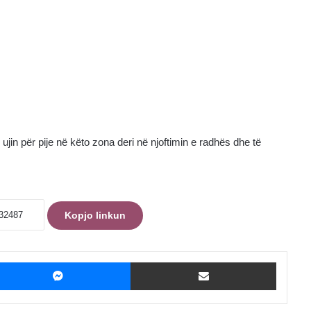
jin për pije në këto zona deri në njoftimin e radhës dhe të
Kopjo linkun
ebook
Messenger
Shpërndaje me Email