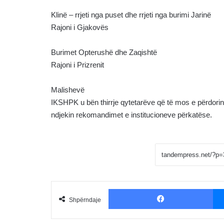
Klinë – rrjeti nga puset dhe rrjeti nga burimi Jarinë
Rajoni i Gjakovës
Burimet Opterushë dhe Zaqishtë
Rajoni i Prizrenit
Malishevë
IKSHPK u bën thirrje qytetarëve që të mos e përdorin u
ndjekin rekomandimet e institucioneve përkatëse.
Fac
Shpërndaje