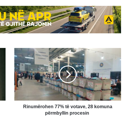
Rinumërohen
77%
të
votave,
28
komuna
përmbyllin
procesin
Rinumërohen 77% të votave, 28 komuna
përmbyllin procesin