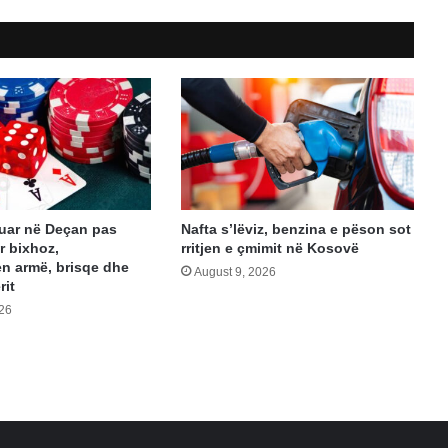
stuar në Deçan pas
Nafta s’lëviz, benzina e pëson sot
r bixhoz,
rritjen e çmimit në Kosovë
n armë, brisqe dhe
August 9, 2026
rit
026