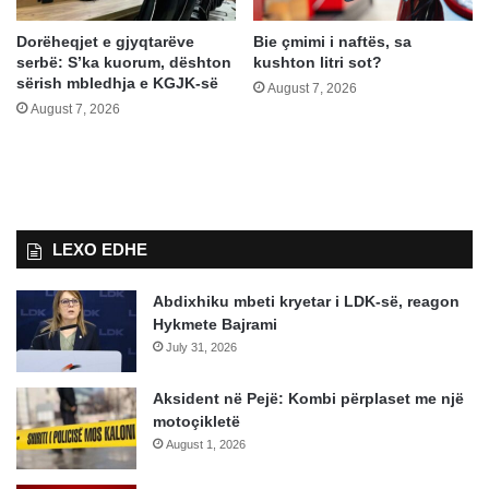
Dorëheqjet e gjyqtarëve
Bie çmimi i naftës, sa
serbë: S’ka kuorum, dështon
kushton litri sot?
sërish mbledhja e KGJK-së
August 7, 2026
August 7, 2026
LEXO EDHE
Abdixhiku mbeti kryetar i LDK-së, reagon
Hykmete Bajrami
July 31, 2026
Aksident në Pejë: Kombi përplaset me një
motoçikletë
August 1, 2026