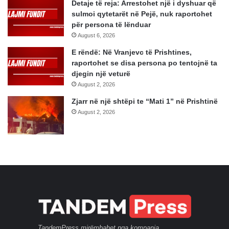
Detaje të reja: Arrestohet një i dyshuar që
sulmoi qytetarët në Pejë, nuk raportohet
për persona të lënduar
August 6, 2026
E rëndë: Në Vranjevc të Prishtines,
raportohet se disa persona po tentojnë ta
djegin një veturë
August 2, 2026
Zjarr në një shtëpi te “Mati 1” në Prishtinë
August 2, 2026
TandemPress mirëmbahet nga kompania