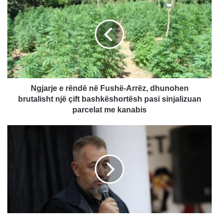
e
rëndë
në
Fushë-
Arrëz,
dhunohen
brutalisht
një
çift
Ngjarje e rëndë në Fushë-Arrëz, dhunohen
bashkëshortësh
brutalisht një çift bashkëshortësh pasi sinjalizuan
pasi
parcelat me kanabis
sinjalizuan
parcelat
Lushtaku:
me
Jap
kanabis
dorëheqje
nëse
PDK
bën
koalicion
me
VV’në,