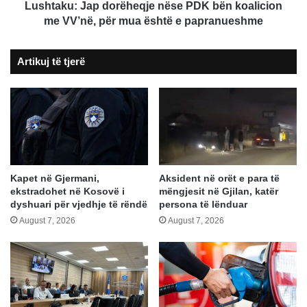
për
Lushtaku: Jap dorëheqje nëse PDK bën koalicion
mua
me VV’në, për mua është e papranueshme
është
e
Artikuj të tjerë
papranueshme
Kapet në Gjermani,
Aksident në orët e para të
ekstradohet në Kosovë i
mëngjesit në Gjilan, katër
dyshuari për vjedhje të rëndë
persona të lënduar
August 7, 2026
August 7, 2026