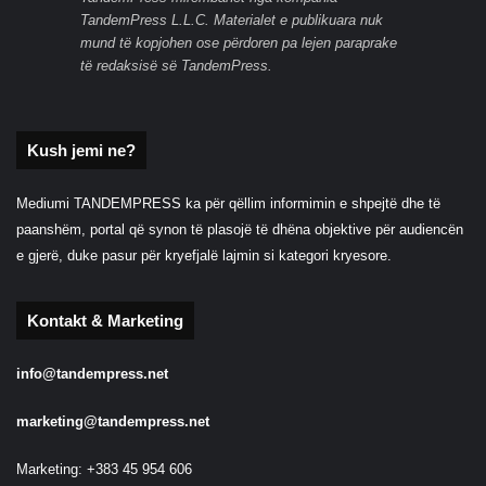
TandemPress L.L.C. Materialet e publikuara nuk
mund të kopjohen ose përdoren pa lejen paraprake
të redaksisë së TandemPress.
Kush jemi ne?
Mediumi TANDEMPRESS ka për qëllim informimin e shpejtë dhe të
paanshëm, portal që synon të plasojë të dhëna objektive për audiencën
e gjerë, duke pasur për kryefjalë lajmin si kategori kryesore.
Kontakt & Marketing
info@tandempress.net
marketing@tandempress.net
Marketing: +383 45 954 606