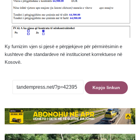
Ky furnizim vjen si pjesë e përpjekjeve për përmirësimin e
kushteve dhe standardeve në institucionet korrektuese në
Kosovë.
Kopjo linkun
Ngjarje