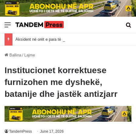
Meny
Kë
Aksident në orët e para të mëngjesit në Gjilan, katër persona të lënduar
Ballina
/
Lajme
Institucionet korrektuese
furnizohen me dyshekë,
batanije dhe jastëk antizjarr
TandemPress
June 17, 2026