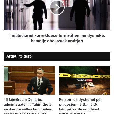
me
dyshekë,
batanije
dhe
jastëk
antizjarr
Institucionet korrektuese furnizohen me dyshekë,
batanije dhe jastëk antizjarr
Artikuj të tjerë
“E lajmëruam Deharin,
Personi që dyshohet për
administratën”: Tahiri thotë
plagosjen në Banjë të
se dyert e sallës ku mbahen
Istogut është recidivist i