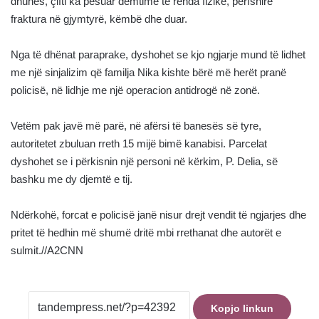
dhunës, çifti ka pësuar dëmtime të rënda fizike, përfshirë
fraktura në gjymtyrë, këmbë dhe duar.
Nga të dhënat paraprake, dyshohet se kjo ngjarje mund të lidhet
me një sinjalizim që familja Nika kishte bërë më herët pranë
policisë, në lidhje me një operacion antidrogë në zonë.
Vetëm pak javë më parë, në afërsi të banesës së tyre,
autoritetet zbuluan rreth 15 mijë bimë kanabisi. Parcelat
dyshohet se i përkisnin një personi në kërkim, P. Delia, së
bashku me dy djemtë e tij.
Ndërkohë, forcat e policisë janë nisur drejt vendit të ngjarjes dhe
pritet të hedhin më shumë dritë mbi rrethanat dhe autorët e
sulmit.//A2CNN
Kopjo linkun