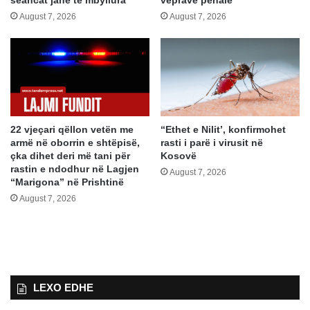
seancat janë të mbyllura
veprave penale
August 7, 2026
August 7, 2026
22 vjeçari qëllon vetën me
“Ethet e Nilit’, konfirmohet
armë në oborrin e shtëpisë,
rasti i parë i virusit në
çka dihet deri më tani për
Kosovë
rastin e ndodhur në Lagjen
August 7, 2026
“Marigona” në Prishtinë
August 7, 2026
LEXO EDHE