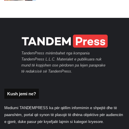
TandemPress mirëmbahet nga kompania
TandemPress L.L.C. Materialet e publikuara nuk
mund të kopjohen ose përdoren pa lejen paraprake
të redaksisë së TandemPress.
Kush jemi ne?
Mediumi TANDEMPRESS ka për qëllim informimin e shpejtë dhe të
paanshëm, portal që synon të plasojë të dhëna objektive për audiencën
e gjerë, duke pasur për kryefjalë lajmin si kategori kryesore.