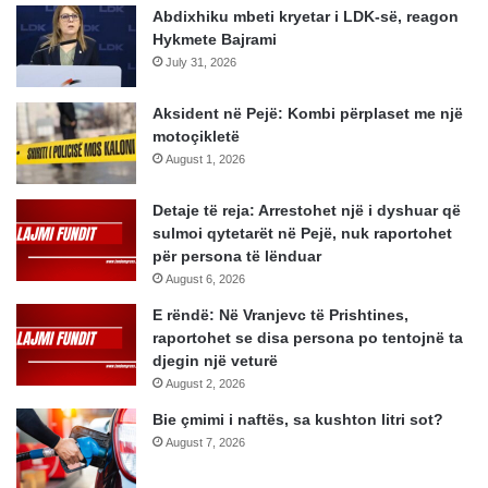
Abdixhiku mbeti kryetar i LDK-së, reagon
Hykmete Bajrami
July 31, 2026
Aksident në Pejë: Kombi përplaset me një
motoçikletë
August 1, 2026
Detaje të reja: Arrestohet një i dyshuar që
sulmoi qytetarët në Pejë, nuk raportohet
për persona të lënduar
August 6, 2026
E rëndë: Në Vranjevc të Prishtines,
raportohet se disa persona po tentojnë ta
djegin një veturë
August 2, 2026
Bie çmimi i naftës, sa kushton litri sot?
August 7, 2026