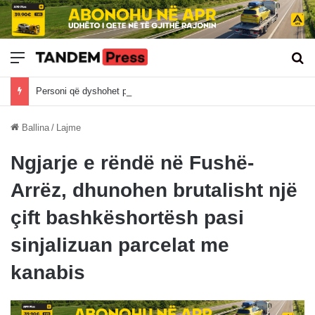
Meny
Kë
Personi që dyshohet për plagosjen në Banjë të Istogut është recidivist i veprave penale
Ballina
/
Lajme
Ngjarje e rëndë në Fushë-
Arrëz, dhunohen brutalisht një
çift bashkëshortësh pasi
sinjalizuan parcelat me
kanabis