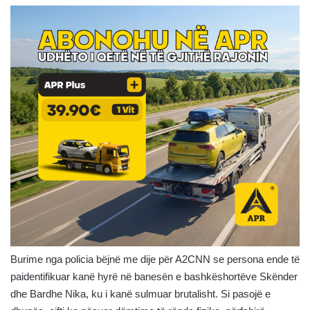
Burime nga policia bëjnë me dije për A2CNN se persona ende të
paidentifikuar kanë hyrë në banesën e bashkëshortëve Skënder
dhe Bardhe Nika, ku i kanë sulmuar brutalisht. Si pasojë e