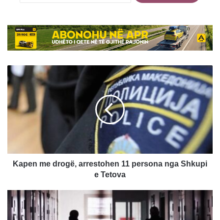
Kapen
me
drogë,
arrestohen
11
persona
nga
Shkupi
e
Tetova
Kapen me drogë, arrestohen 11 persona nga Shkupi
e Tetova
Institucionet
korrektuese
furnizohen