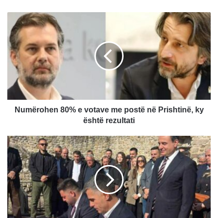
Numërohen
80%
e
votave
me
postë
në
Prishtinë,
ky
është
Numërohen 80% e votave me postë në Prishtinë, ky
rezultati
është rezultati
Marrëveshja
e
Xhafes
Tahirit
me
VV-
në,
reagon