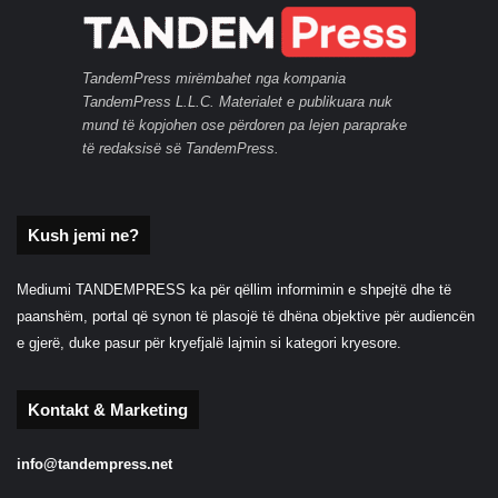
TandemPress mirëmbahet nga kompania
TandemPress L.L.C. Materialet e publikuara nuk
mund të kopjohen ose përdoren pa lejen paraprake
të redaksisë së TandemPress.
Kush jemi ne?
Mediumi TANDEMPRESS ka për qëllim informimin e shpejtë dhe të
paanshëm, portal që synon të plasojë të dhëna objektive për audiencën
e gjerë, duke pasur për kryefjalë lajmin si kategori kryesore.
Kontakt & Marketing
info@tandempress.net