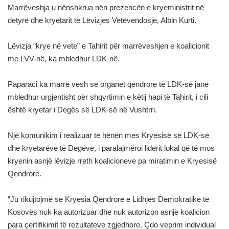
Marrëveshja u nënshkrua nën prezencën e kryeministrit në
detyrë dhe kryetarit të Lëvizjes Vetëvendosje, Albin Kurti.
Lëvizja “krye në vete” e Tahirit për marrëveshjen e koalicionit
me LVV-në, ka mbledhur LDK-në.
Paparaci ka marrë vesh se organet qendrore të LDK-së janë
mbledhur urgjentisht për shqyrtimin e këtij hapi të Tahirit, i cili
është kryetar i Degës së LDK-së në Vushtrri.
Një komunikim i realizuar të hënën mes Kryesisë së LDK-së
dhe kryetarëve të Degëve, i paralajmëroi liderit lokal që të mos
kryenin asnjë lëvizje rreth koalicioneve pa miratimin e Kryesisë
Qendrore.
“Ju rikujtojmë se Kryesia Qendrore e Lidhjes Demokratike të
Kosovës nuk ka autorizuar dhe nuk autorizon asnjë koalicion
para çertifikimit të rezultateve zgjedhore. Çdo veprim individual