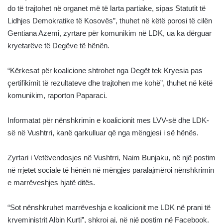
do të trajtohet në organet më të larta partiake, sipas Statutit të
Lidhjes Demokratike të Kosovës”, thuhet në këtë porosi të cilën
Gentiana Azemi, zyrtare për komunikim në LDK, ua ka dërguar
kryetarëve të Degëve të hënën.
“Kërkesat për koalicione shtrohet nga Degët tek Kryesia pas
çertifikimit të rezultateve dhe trajtohen me kohë”, thuhet në këtë
komunikim, raporton Paparaci.
Informatat për nënshkrimin e koalicionit mes LVV-së dhe LDK-
së në Vushtrri, kanë qarkulluar që nga mëngjesi i së hënës.
Zyrtari i Vetëvendosjes në Vushtrri, Naim Bunjaku, në një postim
në rrjetet sociale të hënën në mëngjes paralajmëroi nënshkrimin
e marrëveshjes hjatë ditës.
“Sot nënshkruhet marrëveshja e koalicionit me LDK në prani të
kryeministrit Albin Kurti”, shkroi ai, në një postim në Facebook.