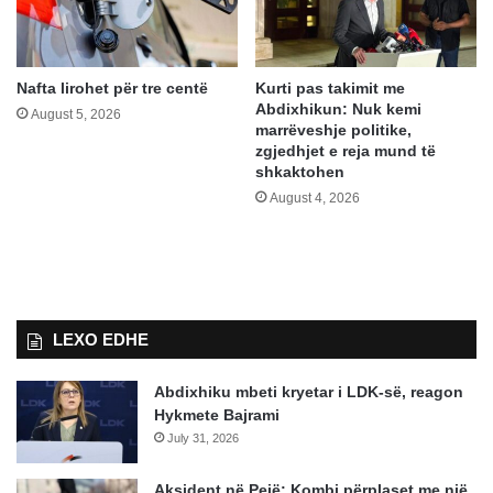
Nafta lirohet për tre centë
Kurti pas takimit me
Abdixhikun: Nuk kemi
August 5, 2026
marrëveshje politike,
zgjedhjet e reja mund të
shkaktohen
August 4, 2026
LEXO EDHE
Abdixhiku mbeti kryetar i LDK-së, reagon
Hykmete Bajrami
July 31, 2026
Aksident në Pejë: Kombi përplaset me një