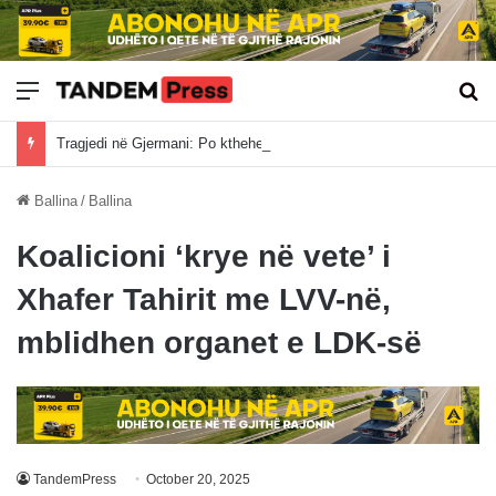
Meny
Kë
Tragjedi në Gjermani: Po ktheheshin nga Kosova, tre mërgimtarë vdesin në aksident
Ballina
/
Ballina
Koalicioni ‘krye në vete’ i
Xhafer Tahirit me LVV-në,
mblidhen organet e LDK-së
TandemPress
October 20, 2025