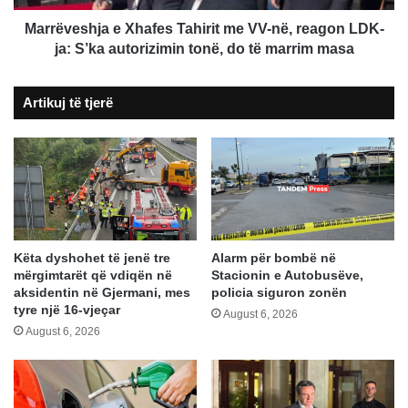
LDK-
ja:
Marrëveshja e Xhafes Tahirit me VV-në, reagon LDK-
S’ka
ja: S’ka autorizimin tonë, do të marrim masa
autorizimin
tonë,
Artikuj të tjerë
do
të
marrim
masa
Këta dyshohet të jenë tre
Alarm për bombë në
mërgimtarët që vdiqën në
Stacionin e Autobusëve,
aksidentin në Gjermani, mes
policia siguron zonën
tyre një 16-vjeçar
August 6, 2026
August 6, 2026