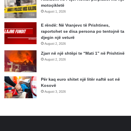
motoçikletë
August 1, 2026
E rëndë: Në Vranjevc të Prishtines,
raportohet se disa persona po tentojnë ta
djegin një veturë
August 2, 2026
Zjarr në një shtëpi te “Mati 1” në Prishtinë
August 2, 2026
Për kaq euro shitet një litër naftë sot në
Kosovë
August 3, 2026