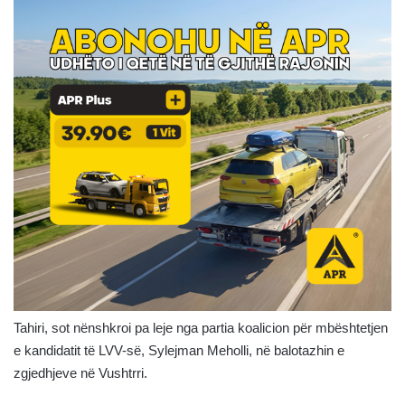
Tahiri, sot nënshkroi pa leje nga partia koalicion për mbështetjen
e kandidatit të LVV-së, Sylejman Meholli, në balotazhin e
zgjedhjeve në Vushtrri.