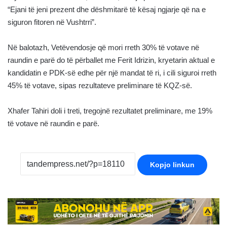
“Ejani të jeni prezent dhe dëshmitarë të kësaj ngjarje që na e
siguron fitoren në Vushtrri”.
Në balotazh, Vetëvendosje që mori rreth 30% të votave në
raundin e parë do të përballet me Ferit Idrizin, kryetarin aktual e
kandidatin e PDK-së edhe për një mandat të ri, i cili siguroi rreth
45% të votave, sipas rezultateve preliminare të KQZ-së.
Xhafer Tahiri doli i treti, tregojnë rezultatet preliminare, me 19%
të votave në raundin e parë.
Kopjo linkun