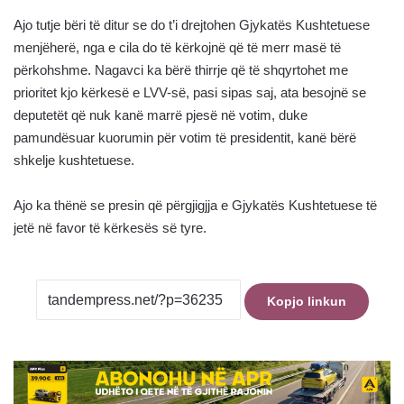
Ajo tutje bëri të ditur se do t’i drejtohen Gjykatës Kushtetuese
menjëherë, nga e cila do të kërkojnë që të merr masë të
përkohshme. Nagavci ka bërë thirrje që të shqyrtohet me
prioritet kjo kërkesë e LVV-së, pasi sipas saj, ata besojnë se
deputetët që nuk kanë marrë pjesë në votim, duke
pamundësuar kuorumin për votim të presidentit, kanë bërë
shkelje kushtetuese.
Ajo ka thënë se presin që përgjigjja e Gjykatës Kushtetuese të
jetë në favor të kërkesës së tyre.
Kopjo linkun