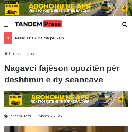
Meny
Kë
Nesër s’ka kufizime për kamionët mbi 20 tonë
Ballina
/
Lajme
Nagavci fajëson opozitën për
dështimin e dy seancave
TandemPress
March 5, 2026