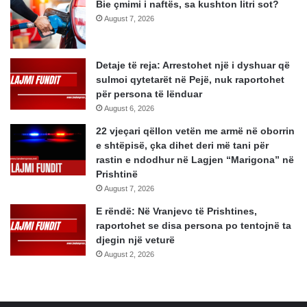
Bie çmimi i naftës, sa kushton litri sot?
August 7, 2026
Detaje të reja: Arrestohet një i dyshuar që
sulmoi qytetarët në Pejë, nuk raportohet
për persona të lënduar
August 6, 2026
22 vjeçari qëllon vetën me armë në oborrin
e shtëpisë, çka dihet deri më tani për
rastin e ndodhur në Lagjen “Marigona” në
Prishtinë
August 7, 2026
E rëndë: Në Vranjevc të Prishtines,
raportohet se disa persona po tentojnë ta
djegin një veturë
August 2, 2026