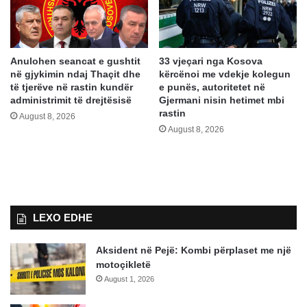
Anulohen seancat e gushtit
33 vjeçari nga Kosova
në gjykimin ndaj Thaçit dhe
kërcënoi me vdekje kolegun
të tjerëve në rastin kundër
e punës, autoritetet në
administrimit të drejtësisë
Gjermani nisin hetimet mbi
rastin
August 8, 2026
August 8, 2026
LEXO EDHE
Aksident në Pejë: Kombi përplaset me një
motoçikletë
August 1, 2026