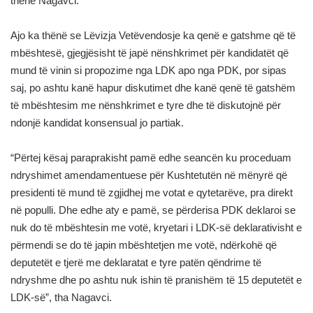
thënë Nagavci.
Ajo ka thënë se Lëvizja Vetëvendosje ka qenë e gatshme që të
mbështesë, gjegjësisht të japë nënshkrimet për kandidatët që
mund të vinin si propozime nga LDK apo nga PDK, por sipas
saj, po ashtu kanë hapur diskutimet dhe kanë qenë të gatshëm
të mbështesim me nënshkrimet e tyre dhe të diskutojnë për
ndonjë kandidat konsensual jo partiak.
“Përtej kësaj paraprakisht pamë edhe seancën ku proceduam
ndryshimet amendamentuese për Kushtetutën në mënyrë që
presidenti të mund të zgjidhej me votat e qytetarëve, pra direkt
në populli. Dhe edhe aty e pamë, se përderisa PDK deklaroi se
nuk do të mbështesin me votë, kryetari i LDK-së deklarativisht e
përmendi se do të japin mbështetjen me votë, ndërkohë që
deputetët e tjerë me deklaratat e tyre patën qëndrime të
ndryshme dhe po ashtu nuk ishin të pranishëm të 15 deputetët e
LDK-së”, tha Nagavci.