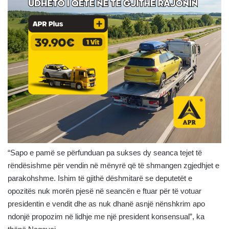
“Sapo e pamë se përfunduan pa sukses dy seanca tejet të
rëndësishme për vendin në mënyrë që të shmangen zgjedhjet e
parakohshme. Ishim të gjithë dëshmitarë se deputetët e
opozitës nuk morën pjesë në seancën e ftuar për të votuar
presidentin e vendit dhe as nuk dhanë asnjë nënshkrim apo
ndonjë propozim në lidhje me një president konsensual”, ka