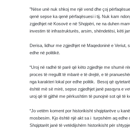
”Nëse unë nuk shkoj me një vend dhe çoj përfaqësuesin 
qenë sepse ka qenë përfaqësuesi i tij. Nuk kam ndon
zgjedhjet në Kosovë e në Shqipëri, ne na duhen marrëd
investim të infrastrukturës, arsim, shëndetësi, këti janë
Derisa, lidhur me zgjedhjet në Maqedoninë e Veriut, sip
edhe në politikë.
“Uroj në radhë të parë që këto zgjedhje me shumë rë
proces të rregullt të mbarë e të drejtë, e të pranuesh
nga karakteri lokal por edhe politik. Besoj që qytetarët
është më së mirë, sepse zgjedhjet janë pasqyra e vet 
uroj që të gjithë me përkushtim të punojnë sot që të k
“Jo vetëm koment por historikisht shqiptarëve u kanë 
mosbesim. Kjo është një akt sa i turpshëm aq edhe 
Shqiptarët janë të vetëdijshëm historikisht për shtypje