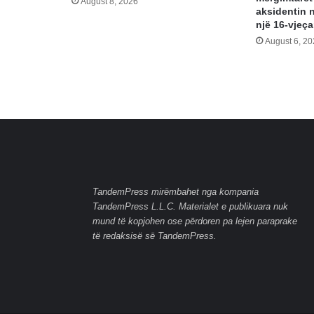
August 8, 2026
aksidentin 
një 16-vjeça
August 6, 2
TandemPress mirëmbahet nga kompania
TandemPress L.L.C. Materialet e publikuara nuk
mund të kopjohen ose përdoren pa lejen paraprake
të redaksisë së TandemPress.