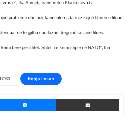
ëlla vrasje”, tha Ahmeti, transmeton Klankosova.tv
ojnë probleme dhe nuk kanë interes ta rrezikojnë fitoren e fituar.
encuar se të gjitha sondazhet tregojnë se janë fitues.
e kemi bërë për shtet. Shtetin e kemi shpie ne NATO”, tha
Kopjo linkun
ebook
Messenger
Shpërndaje me Email