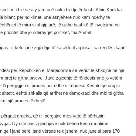
tim, i bie se aty jam unë nuk i bie tjetër kush. Albin Kurti ka
jë bilanc për ndikimet, unë asnjëherë nuk kam ndërhy te
hëniet të mira si shqiptarë, të gjithë bashkë të invetojmë në
 prioritet dhe jo ndërhyrjet politike”, tha Ahmeti.
as tij, këto janë zgjedhje të karakterit aq lokal, sa rëndësi kanë
ndësi për Republikën e Maqedonisë së Veriut të shkojnë në një
ëm prej të gjitha palëve. Janë zgjedhje të rëndësishme jo vetëm
 t’i përgjigjen si proces por edhe si rëndësi. Kështu që uroj si
shtetit, është shkalla që arrihet në demokraci dhe mbi të gjitha
emi një proces të drejtë.
përgatit gracka, që t’i përçajnë mes vete të përhapin
qyqar. Dy ditë pas zgjedhjeve nuk bëhen këso montime.
n që I janë bërë, janë vërtetë të dijshëm, nuk janë si para 170