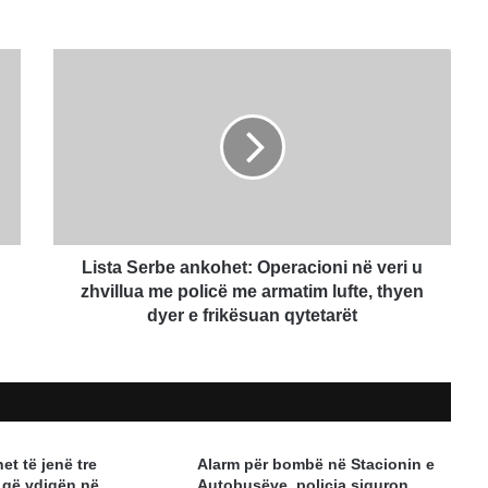
Lista
Serbe
ankohet:
Operacioni
në
veri
u
zhvillua
me
policë
Lista Serbe ankohet: Operacioni në veri u
me
zhvillua me policë me armatim lufte, thyen
armatim
dyer e frikësuan qytetarët
lufte,
thyen
dyer
e
frikësuan
qytetarët
t të jenë tre
Alarm për bombë në Stacionin e
 që vdiqën në
Autobusëve, policia siguron