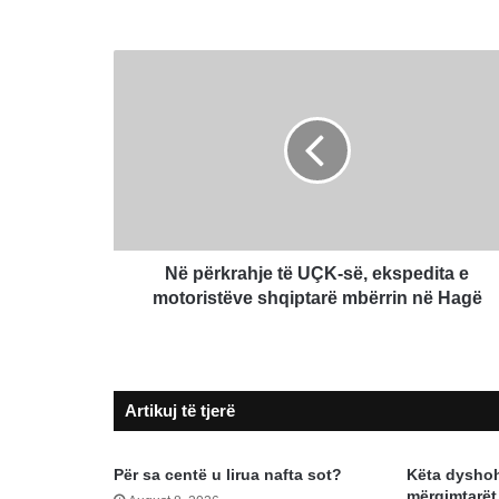
Në
përkrahje
të
UÇK-
së,
ekspedita
e
motoristëve
shqiptarë
mbërrin
Në përkrahje të UÇK-së, ekspedita e
në
motoristëve shqiptarë mbërrin në Hagë
Hagë
Artikuj të tjerë
Për sa centë u lirua nafta sot?
Këta dyshohe
mërgimtarët