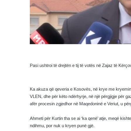
Pasi ushtroi të drejtën e tij të votës në Zajaz të Kërço
Ka akuza që qeveria e Kosovës, në krye me kryeminist
VLEN, dhe për këto ndërhyrje, në një përgjigje për g
afër procesin zgjedhor në Maqedoninë e Veriut, u përg
Ahmeti për Kurtin tha se ai ‘ka qenë’ atje, meqë kishte 
ndihmu, por nuk u kryen punë gjë.