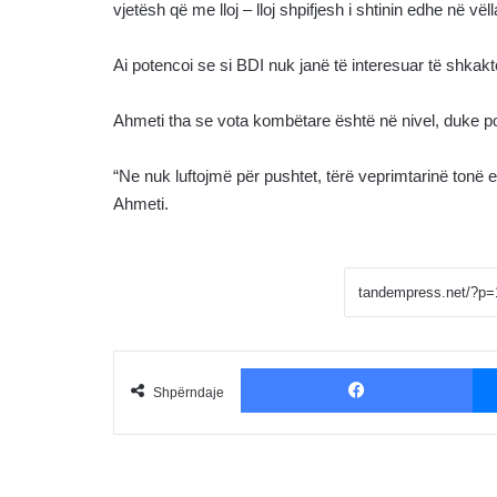
vjetësh që me lloj – lloj shpifjesh i shtinin edhe në v
Ai potencoi se si BDI nuk janë të interesuar të shkakt
Ahmeti tha se vota kombëtare është në nivel, duke pot
“Ne nuk luftojmë për pushtet, tërë veprimtarinë tonë 
Ahmeti.
Fac
Shpërndaje