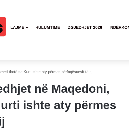
LAJME
HULUMTIME
ZGJEDHJET 2026
NDËRKO
eti thotë se Kurti ishte aty përmes përfaqësuesit të tij
edhjet në Maqedoni,
urti ishte aty përmes
j