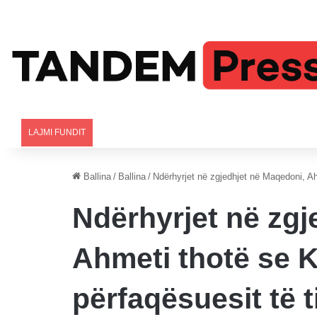
LAJMI FUNDIT
Ballina
/
Ballina
/
Ndërhyrjet në zgjedhjet në Maqedoni, Ahm
Ndërhyrjet në zgj
Ahmeti thotë se K
përfaqësuesit të ti