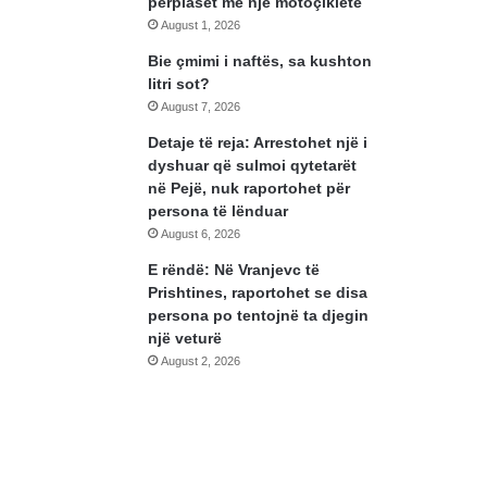
përplaset me një motoçikletë
August 1, 2026
Bie çmimi i naftës, sa kushton
litri sot?
August 7, 2026
Detaje të reja: Arrestohet një i
dyshuar që sulmoi qytetarët
në Pejë, nuk raportohet për
persona të lënduar
August 6, 2026
E rëndë: Në Vranjevc të
Prishtines, raportohet se disa
persona po tentojnë ta djegin
një veturë
August 2, 2026