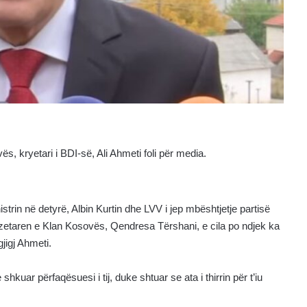
vës, kryetari i BDI-së, Ali Ahmeti foli për media.
rin në detyrë, Albin Kurtin dhe LVV i jep mbështjetje partisë
azetaren e Klan Kosovës, Qendresa Tërshani, e cila po ndjek ka
jigj Ahmeti.
shkuar përfaqësuesi i tij, duke shtuar se ata i thirrin për t’iu