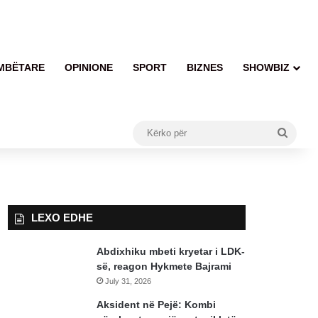
MBËTARE
OPINIONE
SPORT
BIZNES
SHOWBIZ
Kërko
për
LEXO EDHE
Abdixhiku mbeti kryetar i LDK-
së, reagon Hykmete Bajrami
July 31, 2026
Aksident në Pejë: Kombi