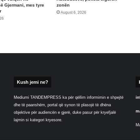
në Gjermani, mes tyre
zonën
r
August 6, 2026
026
Kush jemi ne?
Mediumi TANDEMPRESS ka për qëllim informimin e shpejtë
in
dhe të paanshëm, portal që synon të plasojë të dhëna
m
objektive për audiencën e gjerë, duke pasur për kryefjalë
lajmin si kategori kryesore.
Ma