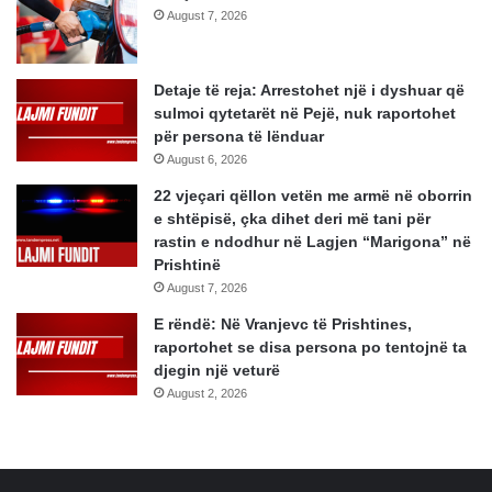
August 7, 2026
Detaje të reja: Arrestohet një i dyshuar që
sulmoi qytetarët në Pejë, nuk raportohet
për persona të lënduar
August 6, 2026
22 vjeçari qëllon vetën me armë në oborrin
e shtëpisë, çka dihet deri më tani për
rastin e ndodhur në Lagjen “Marigona” në
Prishtinë
August 7, 2026
E rëndë: Në Vranjevc të Prishtines,
raportohet se disa persona po tentojnë ta
djegin një veturë
August 2, 2026