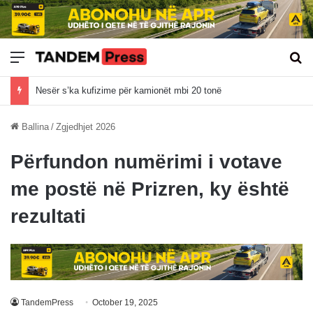
Meny
Kë
Nesër s’ka kufizime për kamionët mbi 20 tonë
Ballina
/
Zgjedhjet 2026
Përfundon numërimi i votave
me postë në Prizren, ky është
rezultati
TandemPress
October 19, 2025