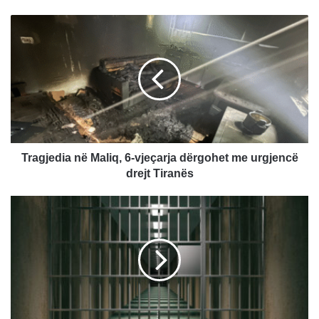
Tragjedia
në
Maliq,
6-
vjeçarja
dërgohet
me
urgjencë
drejt
Tiranës
Tragjedia në Maliq, 6-vjeçarja dërgohet me urgjencë
drejt Tiranës
Një
muaj
paraburgim
për
të
dyshuarin
që
plagosi