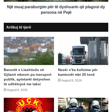
dy
persona
Një muaj paraburgim për të dyshuarin që plagosi dy
në
persona në Pejë
Pejë
Artikuj të tjerë
Banorët e Llashticës së
Nesër s’ka kufizime për
Gjilanit mbesin pa transport
kamionët mbi 20 tonë
publik, qytetarët detyrohen
August 8, 2026
të udhëtojnë me taksi
August 8, 2026