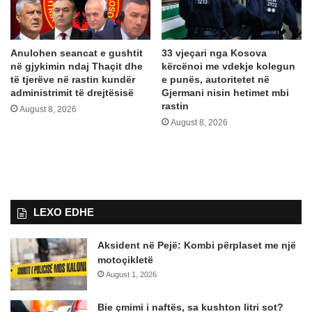
Anulohen seancat e gushtit
33 vjeçari nga Kosova
në gjykimin ndaj Thaçit dhe
kërcënoi me vdekje kolegun
të tjerëve në rastin kundër
e punës, autoritetet në
administrimit të drejtësisë
Gjermani nisin hetimet mbi
rastin
August 8, 2026
August 8, 2026
LEXO EDHE
Aksident në Pejë: Kombi përplaset me një
motoçikletë
August 1, 2026
Bie çmimi i naftës, sa kushton litri sot?