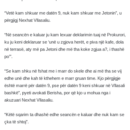
“Vetë kam shkuar me datën 9, nuk kam shkuar me Jetonin”, u
përgjigj Nexhat Vllasaliu.
“Në seancën e kaluar ju kam lexuar deklarimin tuaj në Prokurori,
ku ju keni deklaruar se ‘unë u zgjova herët, e piva një kafe, dola
në terrasë, aty më pa Jetoni dhe më tha koke zgjua a?, i thashë
po’”.
“Se kam shku në fshat me i marr do skele dhe ai më tha se vij
edhe unë dhe kah të kthehem e marr gruan time. Kjo përgjigje
është marrë për datën 9, pse për datën 9 keni shkuar në Vllasali
bashkë”, pyeti avokati Berisha, por që kjo u mohua nga i
akuzuari Nexhat Vllasaliu.
“Këtë sqarim ta dhashë edhe seancën e kaluar dhe nuk kam se
çka të shtoj”.