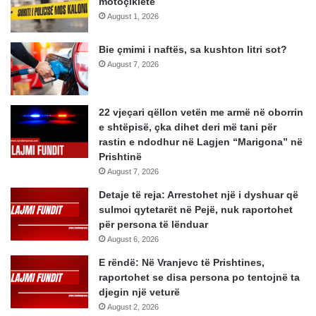
motoçikletë
August 1, 2026
Bie çmimi i naftës, sa kushton litri sot?
August 7, 2026
22 vjeçari qëllon vetën me armë në oborrin
e shtëpisë, çka dihet deri më tani për
rastin e ndodhur në Lagjen “Marigona” në
Prishtinë
August 7, 2026
Detaje të reja: Arrestohet një i dyshuar që
sulmoi qytetarët në Pejë, nuk raportohet
për persona të lënduar
August 6, 2026
E rëndë: Në Vranjevc të Prishtines,
raportohet se disa persona po tentojnë ta
djegin një veturë
August 2, 2026