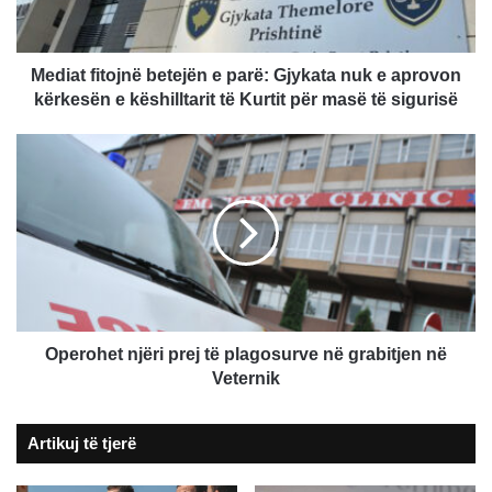
nuk
e
aprovon
kërkesën
Mediat fitojnë betejën e parë: Gjykata nuk e aprovon
e
kërkesën e këshilltarit të Kurtit për masë të sigurisë
këshilltarit
të
Operohet
Kurtit
njëri
për
prej
masë
të
të
plagosurve
sigurisë
në
grabitjen
në
Veternik
Operohet njëri prej të plagosurve në grabitjen në
Veternik
Artikuj të tjerë