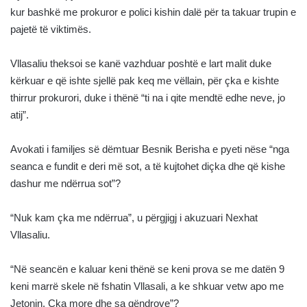
kur bashkë me prokuror e polici kishin dalë për ta takuar trupin e
pajetë të viktimës.
Vllasaliu theksoi se kanë vazhduar poshtë e lart malit duke
kërkuar e që ishte sjellë pak keq me vëllain, për çka e kishte
thirrur prokurori, duke i thënë “ti na i qite mendtë edhe neve, jo
atij”.
Avokati i familjes së dëmtuar Besnik Berisha e pyeti nëse “nga
seanca e fundit e deri më sot, a të kujtohet diçka dhe që kishe
dashur me ndërrua sot”?
“Nuk kam çka me ndërrua”, u përgjigj i akuzuari Nexhat
Vllasaliu.
“Në seancën e kaluar keni thënë se keni prova se me datën 9
keni marrë skele në fshatin Vllasali, a ke shkuar vetw apo me
Jetonin. Çka more dhe sa qëndrove”?