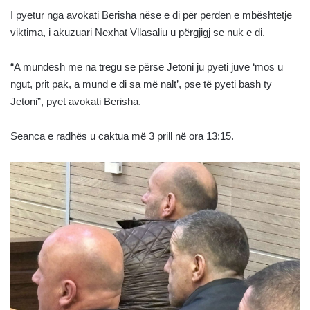
I pyetur nga avokati Berisha nëse e di për perden e mbështetje
viktima, i akuzuari Nexhat Vllasaliu u përgjigj se nuk e di.
“A mundesh me na tregu se përse Jetoni ju pyeti juve ‘mos u
ngut, prit pak, a mund e di sa më nalt’, pse të pyeti bash ty
Jetoni”, pyet avokati Berisha.
Seanca e radhës u caktua më 3 prill në ora 13:15.