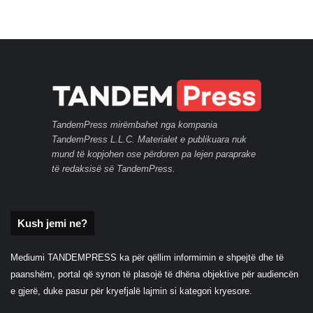
TandemPress mirëmbahet nga kompania
TandemPress L.L.C. Materialet e publikuara nuk
mund të kopjohen ose përdoren pa lejen paraprake
të redaksisë së TandemPress.
Kush jemi ne?
Mediumi TANDEMPRESS ka për qëllim informimin e shpejtë dhe të
paanshëm, portal që synon të plasojë të dhëna objektive për audiencën
e gjerë, duke pasur për kryefjalë lajmin si kategori kryesore.