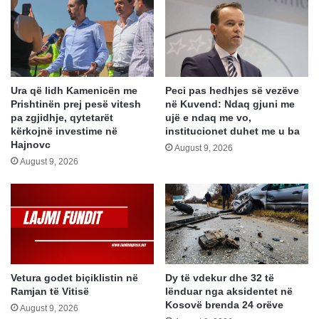
Ura që lidh Kamenicën me
Peci pas hedhjes së vezëve
Prishtinën prej pesë vitesh
në Kuvend: Ndaq gjuni me
pa zgjidhje, qytetarët
ujë e ndaq me vo,
kërkojnë investime në
institucionet duhet me u ba
Hajnovc
August 9, 2026
August 9, 2026
Vetura godet biçiklistin në
Dy të vdekur dhe 32 të
Ramjan të Vitisë
lënduar nga aksidentet në
Kosovë brenda 24 orëve
August 9, 2026