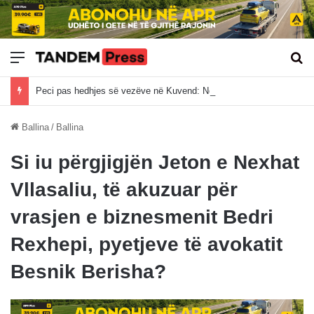
Meny
Kë
Peci pas hedhjes së vezëve në Kuvend: Ndaq gjuni me ujë e ndaq me vo, institucionet duhet me u ba
Ballina
/
Ballina
Si iu përgjigjën Jeton e Nexhat
Vllasaliu, të akuzuar për
vrasjen e biznesmenit Bedri
Rexhepi, pyetjeve të avokatit
Besnik Berisha?