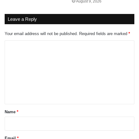
August 9, 2026
Leave a Reply
Your email address will not be published.
Required fields are marked
*
C
o
m
m
e
n
t
*
Name
*
Email
*