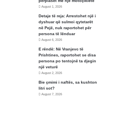
përplaset me një motoçikletë
August 1, 2026
Detaje të reja: Arrestohet një i
dyshuar që sulmoi qytetarët
në Pejë, nuk raportohet për
persona të lënduar
August 6, 2026
E rëndë: Në Vranjevc të
Prishtines, raportohet se disa
persona po tentojnë ta djegin
një veturë
August 2, 2026
Bie çmimi i naftës, sa kushton
litri sot?
August 7, 2026