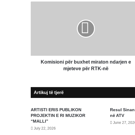
Komisioni
për
buxhet
miraton
ndarjen
e
mjeteve
për
RTK-
në
Komisioni për buxhet miraton ndarjen e
mjeteve për RTK-në
Artikuj të tjerë
ARTISTI ERIS PUBLIKON
Resul Sinani
PROJEKTIN E RI MUZIKOR
në ATV
“MALLI”
June 27, 202
July 22, 2026