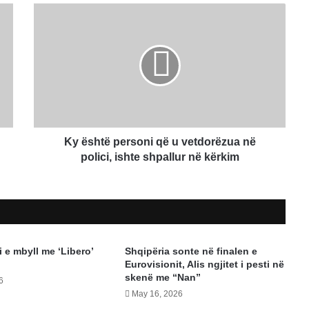
Ky
është
personi
që
u
vetdorëzua
në
polici,
ishte
shpallur
Ky është personi që u vetdorëzua në
në
polici, ishte shpallur në kërkim
kërkim
 e mbyll me ‘Libero’
Shqipëria sonte në finalen e
Eurovisionit, Alis ngjitet i pesti në
skenë me “Nan”
6
May 16, 2026