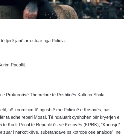
 tjerë janë arrestuar nga Policia.
urim Pacollit.
 e Prokurorisë Themelore të Prishtinës Kaltrina Shala.
htetit, në koordinim të ngushtë me Policinë e Kosovës, pas
ndër ta edhe reperi Mossi. Të ndaluarit dyshohen për kryerjen e
185 të Kodit Penal të Republikës së Kosovës (KPRK), “Kanosje”
rizuar i narkotikëve, substancave psikotrope ose analoge”, në