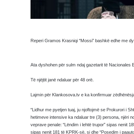
Reperi Gramos Krasniqi “Mossi” bashkë edhe me dy të
Ata dyshohen për sulm ndaj gazetarit të Nacionales B
Të njëjtit janë ndaluar për 48 orë.
Lajmin për Klankosova.tv e ka konfirmuar zëdhënësja
“Lidhur me pyetjen tuaj, ju njoftojmë se Prokurori i S
hetimeve intensive ka ndaluar tre (3) persona, njëri 
veprave penale: “Lëndim i lehtë trupor” sipas nenit 
sipas nenit 181 të KPRK-së, si dhe “Posedim i paauto