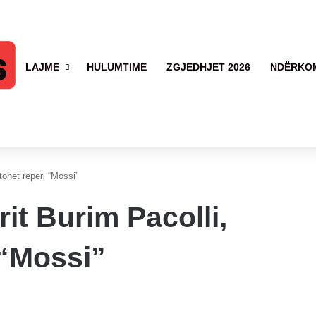
LAJME
HULUMTIME
ZGJEDHJET 2026
NDËRKO
tohet reperi “Mossi”
it Burim Pacolli,
 “Mossi”