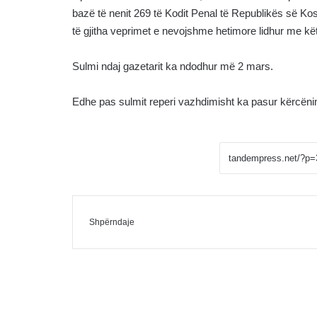
bazë të nenit 269 të Kodit Penal të Republikës së Ko
të gjitha veprimet e nevojshme hetimore lidhur me kët
Sulmi ndaj gazetarit ka ndodhur më 2 mars.
Edhe pas sulmit reperi vazhdimisht ka pasur kërcënim
Facebook
Messenger
Shpërndaje me Email
Shpërndaje