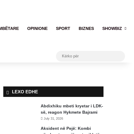
MBËTARE
OPINIONE
SPORT
BIZNES
SHOWBIZ
Kërko
për
LEXO EDHE
Abdixhiku mbeti kryetar i LDK-
së, reagon Hykmete Bajrami
July 31, 2026
Aksident në Pejë: Kombi