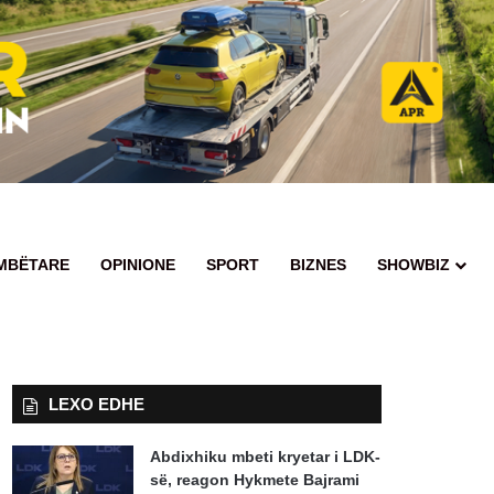
MBËTARE
OPINIONE
SPORT
BIZNES
SHOWBIZ
Kërko
n
për
LEXO EDHE
Abdixhiku mbeti kryetar i LDK-
së, reagon Hykmete Bajrami