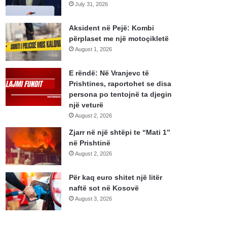
July 31, 2026
Aksident në Pejë: Kombi
përplaset me një motoçikletë
August 1, 2026
E rëndë: Në Vranjevc të
Prishtines, raportohet se disa
persona po tentojnë ta djegin
një veturë
August 2, 2026
Zjarr në një shtëpi te “Mati 1”
në Prishtinë
August 2, 2026
Për kaq euro shitet një litër
naftë sot në Kosovë
August 3, 2026