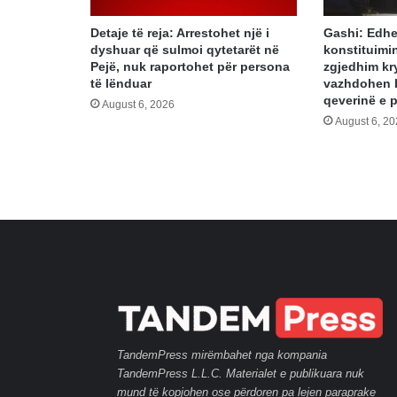
Detaje të reja: Arrestohet një i
Gashi: Edhe
dyshuar që sulmoi qytetarët në
konstituimin
Pejë, nuk raportohet për persona
zgjedhim kr
të lënduar
vazhdohen 
qeverinë e 
August 6, 2026
August 6, 2
TandemPress mirëmbahet nga kompania
TandemPress L.L.C. Materialet e publikuara nuk
mund të kopjohen ose përdoren pa lejen paraprake