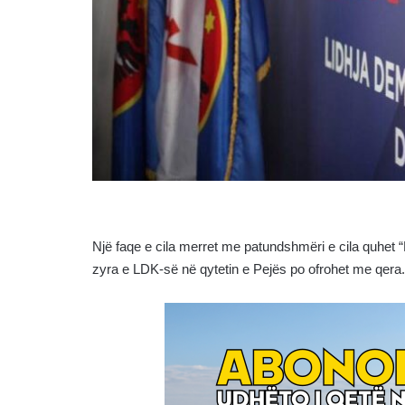
Një faqe e cila merret me patundshmëri e cila quhet “
zyra e LDK-së në qytetin e Pejës po ofrohet me qera.