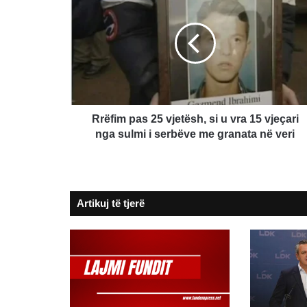
pas
25
vjetësh,
si
u
vra
15
vjeçari
nga
Rrëfim pas 25 vjetësh, si u vra 15 vjeçari
sulmi
nga sulmi i serbëve me granata në veri
i
serbëve
me
granata
Artikuj të tjerë
në
veri