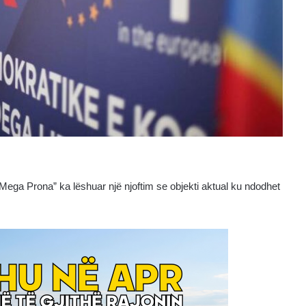
Mega Prona” ka lëshuar një njoftim se objekti aktual ku ndodhet