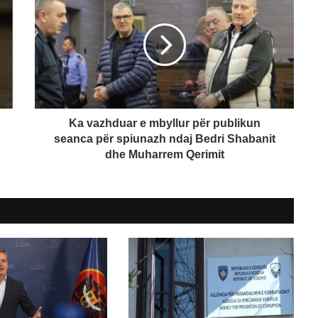
vazhduar
e
mbyllur
për
publikun
seanca
për
spiunazh
ndaj
Ka vazhduar e mbyllur për publikun
Bedri
seanca për spiunazh ndaj Bedri Shabanit
Shabanit
dhe Muharrem Qerimit
dhe
Muharrem
Qerimit