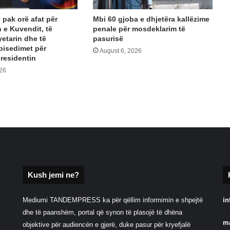
 pak orë afat për
Mbi 60 gjoba e dhjetëra kallëzime
 e Kuvendit, të
penale për mosdeklarim të
yetarin dhe të
pasurisë
bisedimet për
August 6, 2026
presidentin
026
Kush jemi ne?
Mediumi TANDEMPRESS ka për qëllim informimin e shpejtë
in
dhe të paanshëm, portal që synon të plasojë të dhëna
m
objektive për audiencën e gjerë, duke pasur për kryefjalë