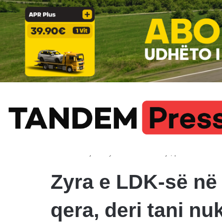
Gashi: Edhe pak orë afat për konstituimin e Kuvendit
LAJMI FUNDIT
Ballina
/
Lajme
/
Zyra e LDK-së në Pejë, po lëshohet me qe
Zyra e LDK-së në 
qera, deri tani nu