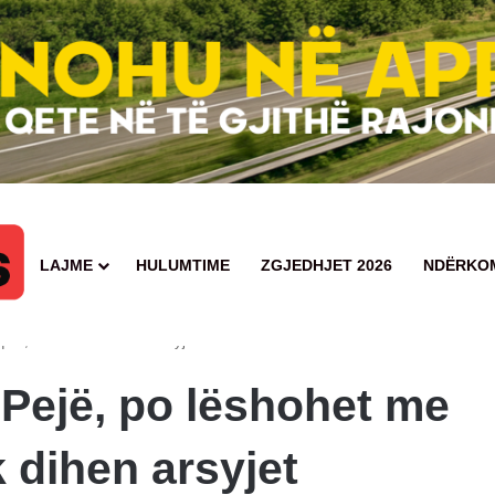
LAJME
HULUMTIME
ZGJEDHJET 2026
NDËRKO
, të zgjedhim kryetarin dhe të vazhdohen bisedimet për qeverinë e presidenti
ra, deri tani nuk dihen arsyjet
Pejë, po lëshohet me
k dihen arsyjet