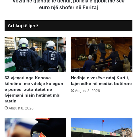
300
Voziti në gjendje të dehur, policia e gjobit me 300
euro
euro një shofer në Ferizaj
një
shofer
Artikuj të tjerë
në
Ferizaj
33 vjeçari nga Kosova
Hedhja e vezëve ndaj Kurtit,
kërcënoi me vdekje kolegun
lajm edhe në mediat botërore
e punës, autoritetet në
August 8, 2026
Gjermani nisin hetimet mbi
rastin
August 8, 2026