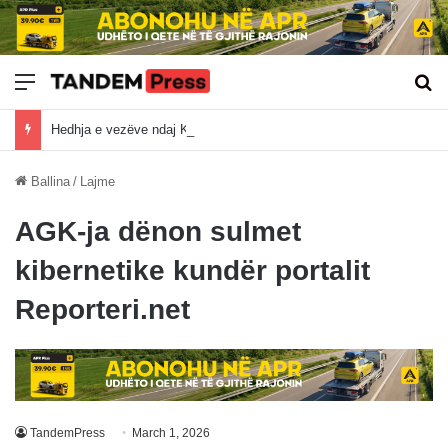
Meny
Kë
Hedhja e vezëve ndaj Kurtit, lajm edhe në mediat botërore
Ballina
/
Lajme
AGK-ja dënon sulmet
kibernetike kundër portalit
Reporteri.net
TandemPress
March 1, 2026