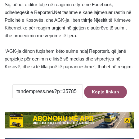
Siç bëhet e ditur tutje në reagimin e tyre në Facebook,
udhëheqësit e Reporteri.Net tashmë e kanë lajmëruar rastin në
Policinë e Kosovës, dhe AGK-ja i bën thirrje Njësitit të Krimeve
Kibernetike për reagim urgjent në gjetjen e autorëve të sulmit
dhe procedimin me veprime të tjera.
“AGK-ja dënon fuqishëm këto sulme ndaj Reporterit, që janë
përpjekje për cenimin e lirisë së medias dhe shprehjes në
Kosovë, dhe si të tilla janë të papranueshme”, thuhet në reagim.
Kopjo linkun