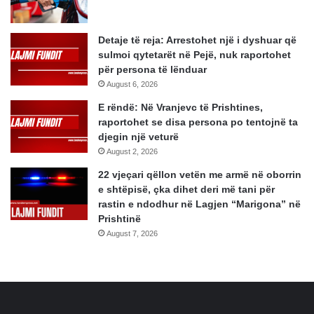
Detaje të reja: Arrestohet një i dyshuar që
sulmoi qytetarët në Pejë, nuk raportohet
për persona të lënduar
August 6, 2026
E rëndë: Në Vranjevc të Prishtines,
raportohet se disa persona po tentojnë ta
djegin një veturë
August 2, 2026
22 vjeçari qëllon vetën me armë në oborrin
e shtëpisë, çka dihet deri më tani për
rastin e ndodhur në Lagjen “Marigona” në
Prishtinë
August 7, 2026