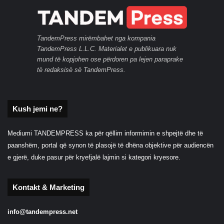
TandemPress mirëmbahet nga kompania
TandemPress L.L.C. Materialet e publikuara nuk
mund të kopjohen ose përdoren pa lejen paraprake
të redaksisë së TandemPress.
Kush jemi ne?
Mediumi TANDEMPRESS ka për qëllim informimin e shpejtë dhe të
paanshëm, portal që synon të plasojë të dhëna objektive për audiencën
e gjerë, duke pasur për kryefjalë lajmin si kategori kryesore.
Kontakt & Marketing
info@tandempress.net