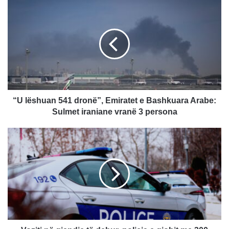
“U
lëshuan
541
dronë”,
Emiratet
e
Bashkuara
Arabe:
Sulmet
iraniane
“U lëshuan 541 dronë”, Emiratet e Bashkuara Arabe:
vranë
Sulmet iraniane vranë 3 persona
3
persona
Voziti
në
gjendje
të
dehur,
policia
e
gjobit
me