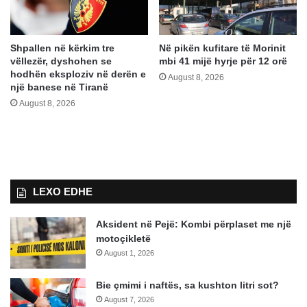
Shpallen në kërkim tre
Në pikën kufitare të Morinit
vëllezër, dyshohen se
mbi 41 mijë hyrje për 12 orë
hodhën eksploziv në derën e
August 8, 2026
një banese në Tiranë
August 8, 2026
LEXO EDHE
Aksident në Pejë: Kombi përplaset me një
motoçikletë
August 1, 2026
Bie çmimi i naftës, sa kushton litri sot?
August 7, 2026