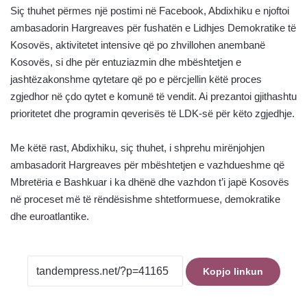
Siç thuhet përmes një postimi në Facebook, Abdixhiku e njoftoi
ambasadorin Hargreaves për fushatën e Lidhjes Demokratike të
Kosovës, aktivitetet intensive që po zhvillohen anembanë
Kosovës, si dhe për entuziazmin dhe mbështetjen e
jashtëzakonshme qytetare që po e përcjellin këtë proces
zgjedhor në çdo qytet e komunë të vendit. Ai prezantoi gjithashtu
prioritetet dhe programin qeverisës të LDK-së për këto zgjedhje.
Me këtë rast, Abdixhiku, siç thuhet, i shprehu mirënjohjen
ambasadorit Hargreaves për mbështetjen e vazhdueshme që
Mbretëria e Bashkuar i ka dhënë dhe vazhdon t’i japë Kosovës
në proceset më të rëndësishme shtetformuese, demokratike
dhe euroatlantike.
Kopjo linkun