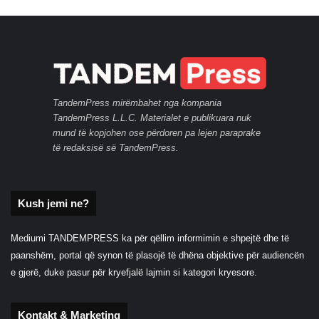
TandemPress mirëmbahet nga kompania
TandemPress L.L.C. Materialet e publikuara nuk
mund të kopjohen ose përdoren pa lejen paraprake
të redaksisë së TandemPress.
Kush jemi ne?
Mediumi TANDEMPRESS ka për qëllim informimin e shpejtë dhe të
paanshëm, portal që synon të plasojë të dhëna objektive për audiencën
e gjerë, duke pasur për kryefjalë lajmin si kategori kryesore.
Kontakt & Marketing