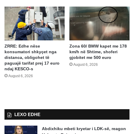
ZRRE: Edhe nëse
Zona 60/ BMW kapet me 178
konsumatori shkyçet nga
km/h në Shtime, shoferi
distanca, obligohet të
gjobitet me 500 euro
paguajë tarifat prej 17 euro
August 6, 2026
ndaj KESCO-s
August 6, 2026
LEXO EDHE
Abdixhiku mbeti kryetar i LDK-së, reagon