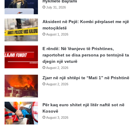
Hykmete Bajrami
July 31, 2026
Aksident në Pejë: Kombi përplaset me një
motoçikletë
August 1, 2026
E rëndë: Në Vranjevc të Prishtines,
raportohet se disa persona po tentojnë ta
djegin një veturë
August 2, 2026
Zjarr në një shtëpi te “Mati 1” në Prishtinë
August 2, 2026
Për kaq euro shitet një litër naftë sot në
Kosovë
August 3, 2026