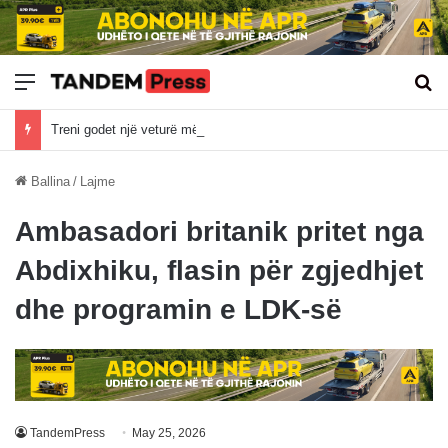
Meny
Kë
Treni godet një veturë më Fushë Kosovë, nuk dihet nëse ka të lënduar
Ballina
/
Lajme
Ambasadori britanik pritet nga
Abdixhiku, flasin për zgjedhjet
dhe programin e LDK-së
TandemPress
May 25, 2026