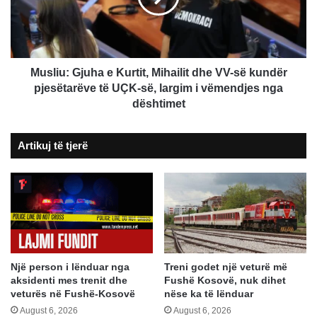
dhe
VV-
së
kundër
pjesëtarëve
Musliu: Gjuha e Kurtit, Mihailit dhe VV-së kundër
të
pjesëtarëve të UÇK-së, largim i vëmendjes nga
UÇK-
dështimet
së,
largim
Artikuj të tjerë
i
vëmendjes
nga
dështimet
Një person i lënduar nga
Treni godet një veturë më
aksidenti mes trenit dhe
Fushë Kosovë, nuk dihet
veturës në Fushë-Kosovë
nëse ka të lënduar
August 6, 2026
August 6, 2026