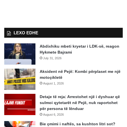
LEXO EDHE
Abdixhiku mbeti kryetar i LDK-së, reagon
Hykmete Bajrami
July 31, 2026
Aksident në Pejë: Kombi përplaset me një
motoçikletë
August 1, 2026
Detaje të reja: Arrestohet një i dyshuar që
sulmoi qytetarët në Pejë, nuk raportohet
për persona të lënduar
August 6, 2026
Bie çmimi i naftës, sa kushton litri sot?