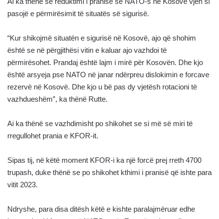
Ai ka thënë se reduktimi i pranisë së NATO-s në Kosovë vjen si
pasojë e përmirësimit të situatës së sigurisë.
“Kur shikojmë situatën e sigurisë në Kosovë, ajo që shohim
është se në përgjithësi vitin e kaluar ajo vazhdoi të
përmirësohet. Prandaj është lajm i mirë për Kosovën. Dhe kjo
është arsyeja pse NATO në janar ndërpreu dislokimin e forcave
rezervë në Kosovë. Dhe kjo u bë pas dy vjetësh rotacioni të
vazhdueshëm”, ka thënë Rutte.
Ai ka thënë se vazhdimisht po shikohet se si më së miri të
rregullohet prania e KFOR-it.
Sipas tij, në këtë moment KFOR-i ka një forcë prej rreth 4700
trupash, duke thënë se po shikohet kthimi i pranisë që ishte para
vitit 2023.
Ndryshe, para disa ditësh këtë e kishte paralajmëruar edhe