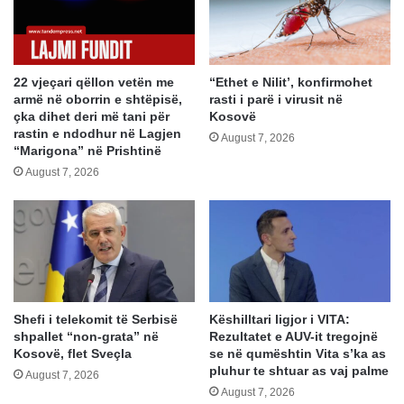
22 vjeçari qëllon vetën me
“Ethet e Nilit’, konfirmohet
armë në oborrin e shtëpisë,
rasti i parë i virusit në
çka dihet deri më tani për
Kosovë
rastin e ndodhur në Lagjen
August 7, 2026
“Marigona” në Prishtinë
August 7, 2026
Shefi i telekomit të Serbisë
Këshilltari ligjor i VITA:
shpallet “non-grata” në
Rezultatet e AUV-it tregojnë
Kosovë, flet Sveçla
se në qumështin Vita s’ka as
pluhur te shtuar as vaj palme
August 7, 2026
August 7, 2026