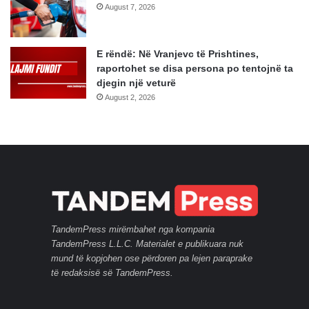
August 7, 2026
E rëndë: Në Vranjevc të Prishtines,
raportohet se disa persona po tentojnë ta
djegin një veturë
August 2, 2026
TandemPress mirëmbahet nga kompania
TandemPress L.L.C. Materialet e publikuara nuk
mund të kopjohen ose përdoren pa lejen paraprake
të redaksisë së TandemPress.