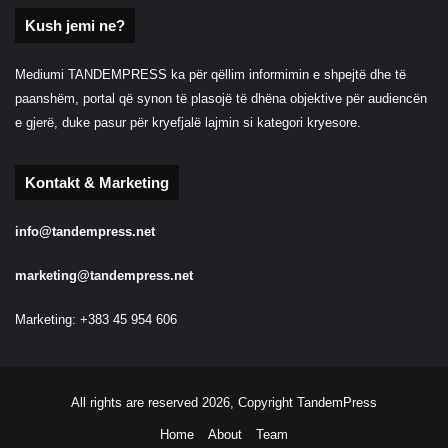
Kush jemi ne?
Mediumi TANDEMPRESS ka për qëllim informimin e shpejtë dhe të
paanshëm, portal që synon të plasojë të dhëna objektive për audiencën
e gjerë, duke pasur për kryefjalë lajmin si kategori kryesore.
Kontakt & Marketing
info@tandempress.net
marketing@tandempress.net
Marketing: +383 45 954 606
All rights are reserved 2026, Copyright TandemPress
Home
About
Team