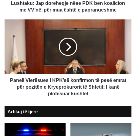
për
Lushtaku: Jap dorëheqje nëse PDK bën koalicion
mua
me VV’në, për mua është e papranueshme
është
e
Paneli
papranueshme
Vlerësues
i
KPK’së
konfirmon
të
pesë
emrat
për
pozitën
Paneli Vlerësues i KPK’së konfirmon të pesë emrat
e
për pozitën e Kryeprokurorit të Shtetit: I kanë
Kryeprokurorit
plotësuar kushtet
të
Shtetit:
Artikuj të tjerë
I
kanë
plotësuar
kushtet