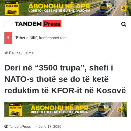
Meny
Kë
“Ethet e Nilit’, konfirmohet rasti i parë i virusit në Kosovë
Ballina
/
Lajme
Deri në “3500 trupa”, shefi i
NATO-s thotë se do të ketë
reduktim të KFOR-it në Kosovë
TandemPress
June 17, 2026