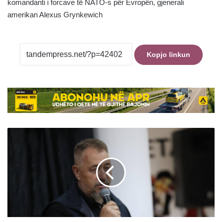
komandanti i forcave të NATO-s për Evropën, gjenerali
amerikan Alexus Grynkewich
Kopjo linkun
Lushtaku:
Jap
dorëheqje
nëse
PDK
bën
koalicion
me
VV’në,