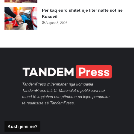
Për kaq euro shitet një litër naftë sot në
Kosovë
August 3, 2026
TandemPress mirëmbahet nga kompania
TandemPress L.L.C. Materialet e publikuara nuk
mund të kopjohen ose përdoren pa lejen paraprake
të redaksisë së TandemPress.
Kush jemi ne?