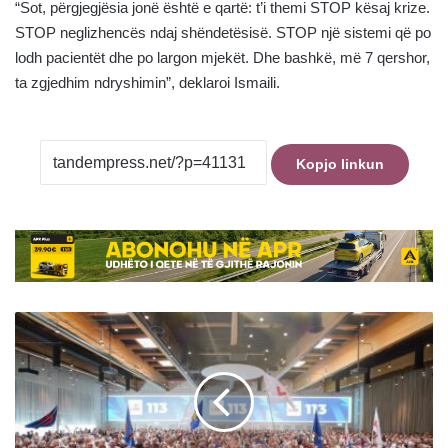
“Sot, përgjegjësia jonë është e qartë: t’i themi STOP kësaj krize.
STOP neglizhencës ndaj shëndetësisë. STOP një sistemi që po
lodh pacientët dhe po largon mjekët. Dhe bashkë, më 7 qershor,
ta zgjedhim ndryshimin”, deklaroi Ismaili.
Kopjo linkun
Tubimi
i
madh
me
bashkatdhetarët
në
Zvicër,