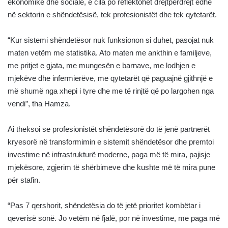
ekonomike dhe sociale, e cila po reflektohet drejtpërdrejt edhe
në sektorin e shëndetësisë, tek profesionistët dhe tek qytetarët.
“Kur sistemi shëndetësor nuk funksionon si duhet, pasojat nuk
maten vetëm me statistika. Ato maten me ankthin e familjeve,
me pritjet e gjata, me mungesën e barnave, me lodhjen e
mjekëve dhe infermierëve, me qytetarët që paguajnë gjithnjë e
më shumë nga xhepi i tyre dhe me të rinjtë që po largohen nga
vendi”, tha Hamza.
Ai theksoi se profesionistët shëndetësorë do të jenë partnerët
kryesorë në transformimin e sistemit shëndetësor dhe premtoi
investime në infrastrukturë moderne, paga më të mira, pajisje
mjekësore, zgjerim të shërbimeve dhe kushte më të mira pune
për stafin.
“Pas 7 qershorit, shëndetësia do të jetë prioritet kombëtar i
qeverisë sonë. Jo vetëm në fjalë, por në investime, me paga më