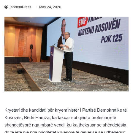
TandemPress
May 24, 2026
Kryetari dhe kandidati për kryeministër i Partisë Demokratike të
Kosovës, Bedri Hamza, ka takuar sot qindra profesionistë
shëndetësorë nga mbarë vendi, ku ka theksuar se shëndetësia
do të jetë një nga prioritetet kryesore të qeverisë së udhëhequr