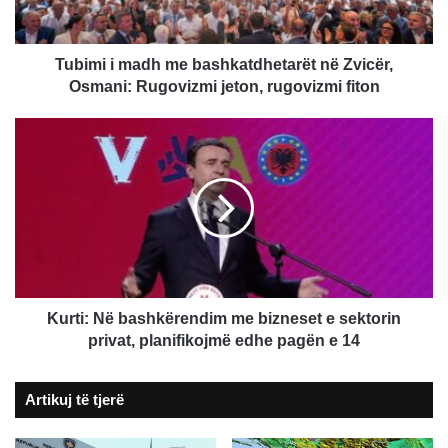
Osmani:
Rugovizmi
jeton,
Tubimi i madh me bashkatdhetarët në Zvicër,
rugovizmi
Osmani: Rugovizmi jeton, rugovizmi fiton
fiton
Kurti:
Në
bashkërendim
me
bizneset
e
sektorin
privat,
planifikojmë
edhe
Kurti: Në bashkërendim me bizneset e sektorin
pagën
privat, planifikojmë edhe pagën e 14
e
14
Artikuj të tjerë