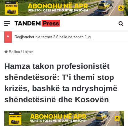
Meny
Kë
Regjistrohet një tërmet 2.6 ballë në zonen Jug të Ulqinit
Ballina
/
Lajme
Hamza takon profesionistët
shëndetësorë: T’i themi stop
krizës, bashkë ta ndryshojmë
shëndetësinë dhe Kosovën