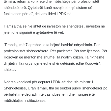
të mira, reforma konkrete dhe mbështetje për profesionistët
shëndetësorë. Qytetarët kanë nevojë për një sistem që
funksionon për ta”, deklaroi lideri i PDK-së.
Hamza tha se një shtet që investon në shëndetësi, investon në
jetën dhe sigurinë e qytetarëve të vet.
“Prandaj, më 7 qershor, le ta bëjmë bashkë ndryshimin. Për
profesionistët shëndetësorë. Për pacientët. Për familjet tona. Për
Kosovën që meriton më shumë. Ta ndalim krizën. Ta rikthejmë
dinjitetin. Ta ndryshojmë edhe shëndetësinë, edhe Kosovën”,
shtoi ai.
Ndërsa kandidati për deputet i PDK-së dhe ish-ministri i
Shëndetësisë, Uran Ismaili, tha se sektori publik shëndetësor po
përballet me degradim të vazhdueshëm dhe mungesë të
mbështetjes institucionale.