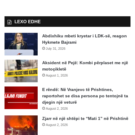
LEXO EDHE
Abdixhiku mbeti kryetar i LDK-së, reagon
Hykmete Bajrami
July 31, 2026
Aksident në Pejë: Kombi përplaset me një
motoçikletë
August 1, 2026
E rëndë: Në Vranjevc të Prishtines,
raportohet se disa persona po tentojnë ta
djegin një veturë
August 2, 2026
Zjarr në një shtëpi te “Mati 1” në Prishtinë
August 2, 2026