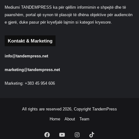
Mediumi TANDEMPRESS ka për qëllim informimin e shpejtë dhe të
paanshëm, portal që synon të plasojë të dhëna objektive për audiencën
e gjerë, duke pasur për kryefjalë lajmin si kategori kryesore.
Kontakt & Marketing
info@tandempress.net
marketing@tandempress.net
Marketing: +383 45 954 606
All rights are reserved 2026, Copyright TandemPress
Home
About
Team
Facebook
YouTube
Instagram
TikTok