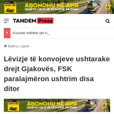
Meny
Kë
Kuvendi mblidhet për konstituim, cfarë u diskutua deri tani?
Ballina
/
Lajme
Lëvizje të konvojeve ushtarake
drejt Gjakovës, FSK
paralajmëron ushtrim disa
ditor