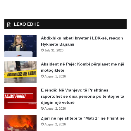
LEXO EDHE
Abdixhiku mbeti kryetar i LDK-së, reagon
Hykmete Bajrami
July 31, 2026
Aksident në Pejë: Kombi përplaset me një
motoçikletë
August 1, 2026
E rëndë: Në Vranjevc të Prishtines,
raportohet se disa persona po tentojnë ta
djegin një veturë
August 2, 2026
Zjarr në një shtëpi te “Mati 1” në Prishtinë
August 2, 2026