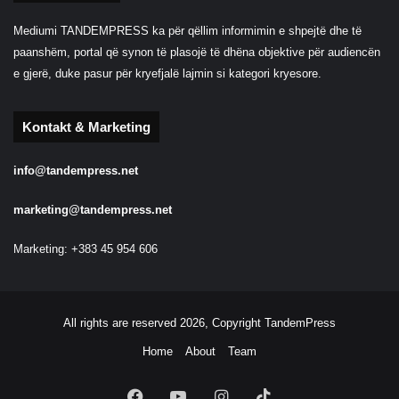
Mediumi TANDEMPRESS ka për qëllim informimin e shpejtë dhe të
paanshëm, portal që synon të plasojë të dhëna objektive për audiencën
e gjerë, duke pasur për kryefjalë lajmin si kategori kryesore.
Kontakt & Marketing
info@tandempress.net
marketing@tandempress.net
Marketing: +383 45 954 606
All rights are reserved 2026, Copyright TandemPress
Home
About
Team
Facebook
YouTube
Instagram
TikTok