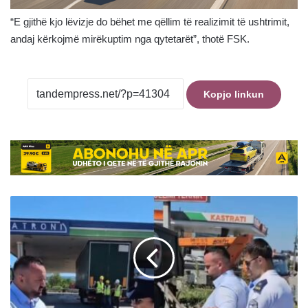
“E gjithë kjo lëvizje do bëhet me qëllim të realizimit të ushtrimit,
andaj kërkojmë mirëkuptim nga qytetarët”, thotë FSK.
Kopjo linkun
Arrestohet
kandidati
i
PDK-
së
për
deputet,
Qëndrim