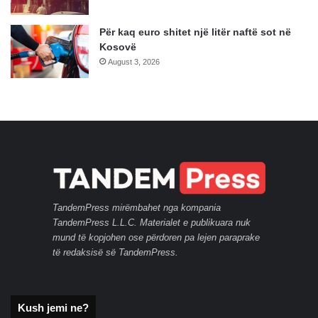
Për kaq euro shitet një litër naftë sot në
Kosovë
August 3, 2026
TandemPress mirëmbahet nga kompania
TandemPress L.L.C. Materialet e publikuara nuk
mund të kopjohen ose përdoren pa lejen paraprake
të redaksisë së TandemPress.
Kush jemi ne?