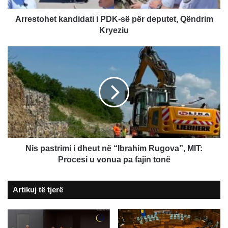
Kryeziu
Arrestohet kandidati i PDK-së për deputet, Qëndrim
Kryeziu
Nis
pastrimi
i
dheut
në
“Ibrahim
Rugova”,
MIT:
Procesi
u
Nis pastrimi i dheut në “Ibrahim Rugova”, MIT:
vonua
Procesi u vonua pa fajin tonë
pa
fajin
Artikuj të tjerë
tonë