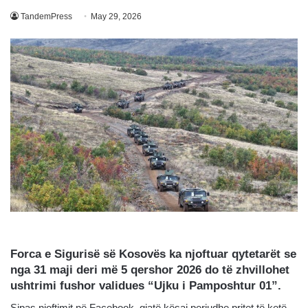
TandemPress
May 29, 2026
Forca e Sigurisë së Kosovës ka njoftuar qytetarët se
nga 31 maji deri më 5 qershor 2026 do të zhvillohet
ushtrimi fushor validues “Ujku i Pamposhtur 01”.
Sipas njoftimit në Facebook, gjatë kësaj periudhe pritet të ketë