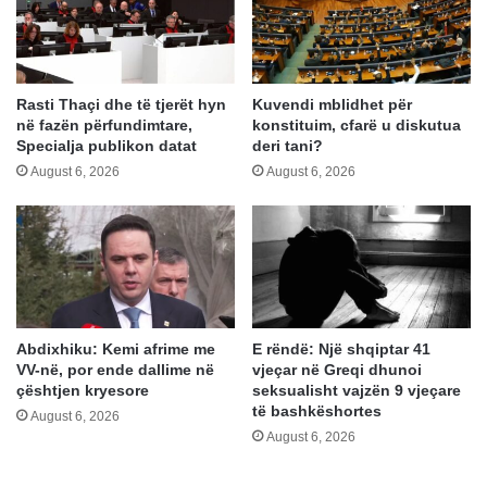
Rasti Thaçi dhe të tjerët hyn
Kuvendi mblidhet për
në fazën përfundimtare,
konstituim, cfarë u diskutua
Specialja publikon datat
deri tani?
August 6, 2026
August 6, 2026
Abdixhiku: Kemi afrime me
E rëndë: Një shqiptar 41
VV-në, por ende dallime në
vjeçar në Greqi dhunoi
çështjen kryesore
seksualisht vajzën 9 vjeçare
të bashkëshortes
August 6, 2026
August 6, 2026