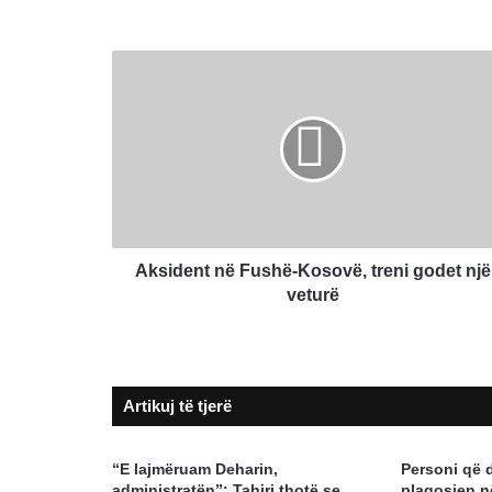
Aksident
në
Fushë-
Kosovë,
treni
godet
një
veturë
Aksident në Fushë-Kosovë, treni godet një
veturë
Artikuj të tjerë
“E lajmëruam Deharin,
Personi që 
administratën”: Tahiri thotë se
plagosjen n