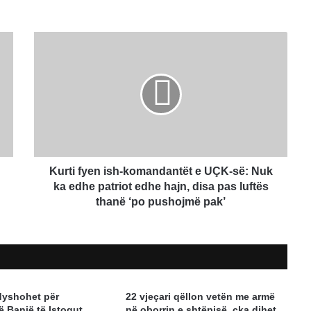
Kurti
fyen
ish-
komandantët
e
UÇK-
së:
Nuk
ka
edhe
Kurti fyen ish-komandantët e UÇK-së: Nuk
patriot
ka edhe patriot edhe hajn, disa pas luftës
edhe
thanë ‘po pushojmë pak’
hajn,
disa
pas
luftës
thanë
‘po
dyshohet për
22 vjeçari qëllon vetën me armë
pushojmë
ë Banjë të Istogut
në oborrin e shtëpisë, çka dihet