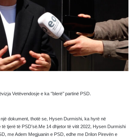
vizja Vetëvendosje e ka ‘’blerë’’ partinë PSD.
në një dokument, thotë se, Hysen Durmishi, ka hyrë në
ë tjerë të PSD’së.Me 14 dhjetor të vitit 2022, Hysen Durmishi
PSD, me Adem Megjuanin e PSD, edhe me Drilon Pirevën e