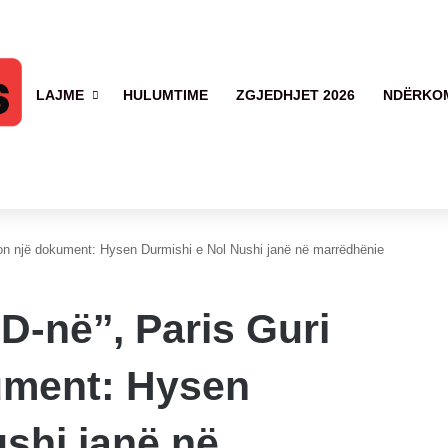
LAJME
HULUMTIME
ZGJEDHJET 2026
NDËRKO
ikon një dokument: Hysen Durmishi e Nol Nushi janë në marrëdhënie
D-në’’, Paris Guri
ument: Hysen
shi janë në