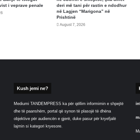
pak’
vist i veprave penale
deri më tani për rastin e ndodhur
në Lagjen “Marigona” në
26
Prishtinë
August 7, 2026
Kush jemi ne?
Mediumi TANDEMPRESS ka për qëllim informimin e shpejtë
in
dhe të paanshëm, portal që synon të plasojë të dhëna
m
objektive për audiencën e gjerë, duke pasur për kryefjalë
lajmin si kategori kryesore.
Ma