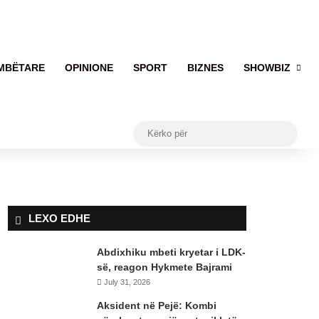
MBËTARE
OPINIONE
SPORT
BIZNES
SHOWBIZ
Kërko
për
LEXO EDHE
Abdixhiku mbeti kryetar i LDK-
së, reagon Hykmete Bajrami
July 31, 2026
Aksident në Pejë: Kombi