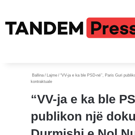
Ballina
/
Lajme
/
“VV-ja e ka ble PSD-në’’, Paris Guri publ
kontraktuale
“VV-ja e ka ble PS
publikon një dok
Durmishi e Nol Nu