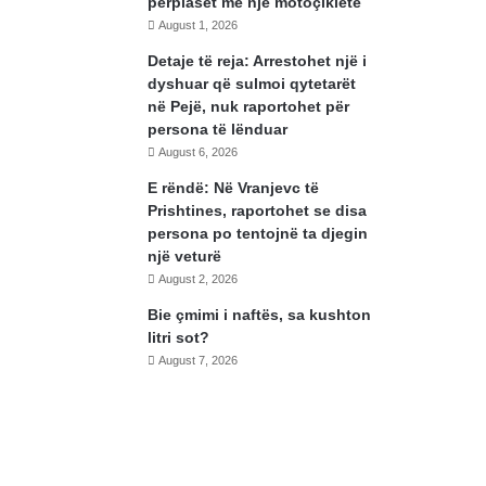
përplaset me një motoçikletë
August 1, 2026
Detaje të reja: Arrestohet një i
dyshuar që sulmoi qytetarët
në Pejë, nuk raportohet për
persona të lënduar
August 6, 2026
E rëndë: Në Vranjevc të
Prishtines, raportohet se disa
persona po tentojnë ta djegin
një veturë
August 2, 2026
Bie çmimi i naftës, sa kushton
litri sot?
August 7, 2026