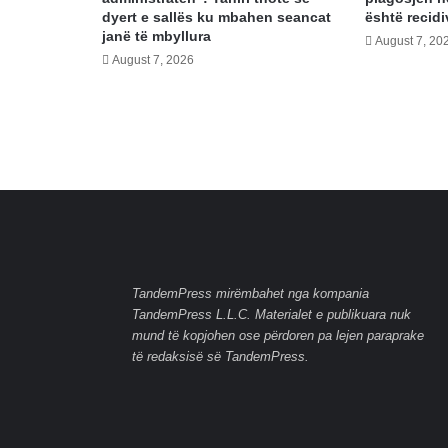
dyert e sallës ku mbahen seancat
është recidi
janë të mbyllura
August 7, 20
August 7, 2026
TandemPress mirëmbahet nga kompania
TandemPress L.L.C. Materialet e publikuara nuk
mund të kopjohen ose përdoren pa lejen paraprake
të redaksisë së TandemPress.