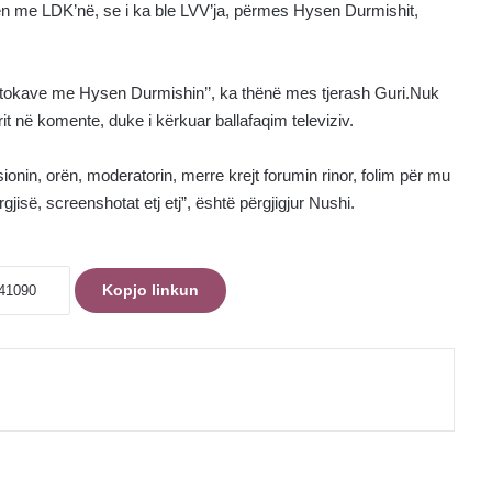
 me LDK’në, se i ka ble LVV’ja, përmes Hysen Durmishit,
të tokave me Hysen Durmishin’’, ka thënë mes tjerash Guri.Nuk
t në komente, duke i kërkuar ballafaqim televiziv.
ionin, orën, moderatorin, merre krejt forumin rinor, folim për mu
gjisë, screenshotat etj etj”, është përgjigjur Nushi.
Kopjo linkun