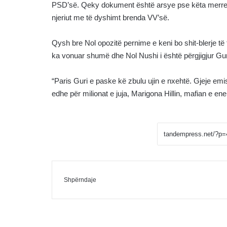
PSD’së. Qeky dokument është arsye pse këta merren
njeriut me të dyshimt brenda VV’së.
Qysh bre Nol opozitë pernime e keni bo shit-blerje 
ka vonuar shumë dhe Nol Nushi i është përgjigjur Guri
“Paris Guri e paske kë zbulu ujin e nxehtë. Gjeje emis
edhe për milionat e juja, Marigona Hillin, mafian e ener
Facebook
Messenger
Shpërndaje me Email
Shpërndaje