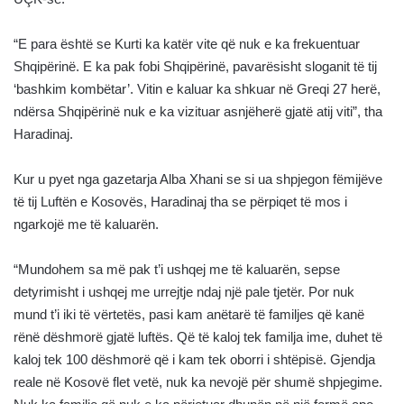
“E para është se Kurti ka katër vite që nuk e ka frekuentuar
Shqipërinë. E ka pak fobi Shqipërinë, pavarësisht sloganit të tij
‘bashkim kombëtar’. Vitin e kaluar ka shkuar në Greqi 27 herë,
ndërsa Shqipërinë nuk e ka vizituar asnjëherë gjatë atij viti”, tha
Haradinaj.
Kur u pyet nga gazetarja Alba Xhani se si ua shpjegon fëmijëve
të tij Luftën e Kosovës, Haradinaj tha se përpiqet të mos i
ngarkojë me të kaluarën.
“Mundohem sa më pak t’i ushqej me të kaluarën, sepse
detyrimisht i ushqej me urrejtje ndaj një pale tjetër. Por nuk
mund t’i iki të vërtetës, pasi kam anëtarë të familjes që kanë
rënë dëshmorë gjatë luftës. Që të kaloj tek familja ime, duhet të
kaloj tek 100 dëshmorë që i kam tek oborri i shtëpisë. Gjendja
reale në Kosovë flet vetë, nuk ka nevojë për shumë shpjegime.