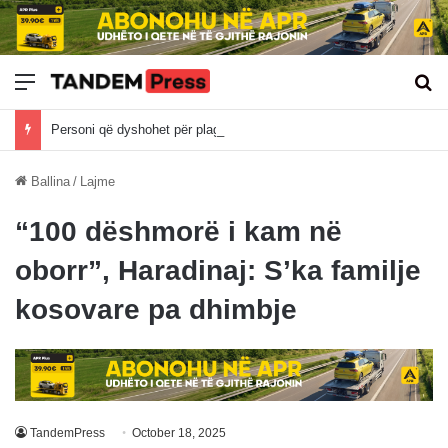
Meny
Kë
Personi që dyshohet për plagosjen në Banjë të Istogut është recidivist i veprave penale
Ballina
/
Lajme
“100 dëshmorë i kam në
oborr”, Haradinaj: S’ka familje
kosovare pa dhimbje
TandemPress
October 18, 2025