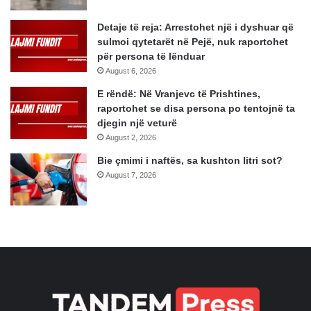
Detaje të reja: Arrestohet një i dyshuar që
sulmoi qytetarët në Pejë, nuk raportohet
për persona të lënduar
August 6, 2026
E rëndë: Në Vranjevc të Prishtines,
raportohet se disa persona po tentojnë ta
djegin një veturë
August 2, 2026
Bie çmimi i naftës, sa kushton litri sot?
August 7, 2026