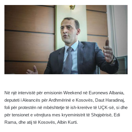
Në një intervistë për emisionin Weekend në Euronews Albania,
deputeti i Aleancës për Ardhmërinë e Kosovës, Daut Haradinaj,
foli për protestën në mbështetje të ish-krerëve të UÇK-së, si dhe
për tensionet e vërejtura mes kryeministrit të Shqipërisë, Edi
Rama, dhe atij të Kosovës, Albin Kurti.