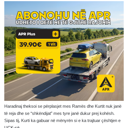
Haradinaj theksoi se përplasjet mes Ramës dhe Kurtit nuk janë
të reja dhe se “shkëndijat” mes tyre janë dukur prej kohësh.
Sipas tij, Kurti ka gabuar në mënyrën si e ka trajtuar çështjen e
UÇK-së.