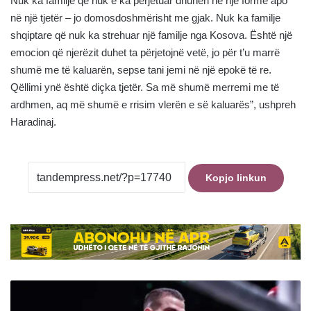
Nuk ka familje që nuk e ka përjetuar dhunën në një formë apo
në një tjetër – jo domosdoshmërisht me gjak. Nuk ka familje
shqiptare që nuk ka strehuar një familje nga Kosova. Është një
emocion që njerëzit duhet ta përjetojnë vetë, jo për t’u marrë
shumë me të kaluarën, sepse tani jemi në një epokë të re.
Qëllimi ynë është diçka tjetër. Sa më shumë merremi me të
ardhmen, aq më shumë e rrisim vlerën e së kaluarës”, ushpreh
Haradinaj.
Kopjo linkun
Boksierët
shqiptarë