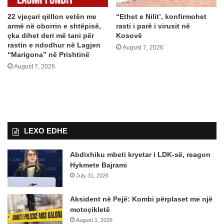
22 vjeçari qëllon vetën me
“Ethet e Nilit’, konfirmohet
armë në oborrin e shtëpisë,
rasti i parë i virusit në
çka dihet deri më tani për
Kosovë
rastin e ndodhur në Lagjen
August 7, 2026
“Marigona” në Prishtinë
August 7, 2026
LEXO EDHE
Abdixhiku mbeti kryetar i LDK-së, reagon
Hykmete Bajrami
July 31, 2026
Aksident në Pejë: Kombi përplaset me një
motoçikletë
August 1, 2026