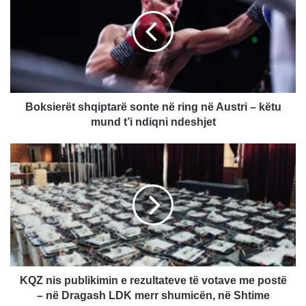
sonte
në
ring
në
Austri
–
këtu
mund
Boksierët shqiptarë sonte në ring në Austri – këtu
t’i
mund t’i ndiqni ndeshjet
ndiqni
ndeshjet
KQZ
nis
publikimin
e
rezultateve
të
votave
me
postë
–
KQZ nis publikimin e rezultateve të votave me postë
në
– në Dragash LDK merr shumicën, në Shtime