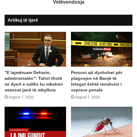
Dragash
Vetëvendosja
LDK
merr
Artikuj të tjerë
shumicën,
në
Shtime
Vetëvendosja
“E lajmëruam Deharin,
Personi që dyshohet për
administratën”: Tahiri thotë
plagosjen në Banjë të
se dyert e sallës ku mbahen
Istogut është recidivist i
seancat janë të mbyllura
veprave penale
August 7, 2026
August 7, 2026