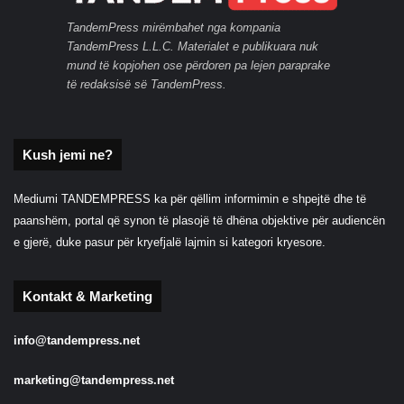
TandemPress mirëmbahet nga kompania
TandemPress L.L.C. Materialet e publikuara nuk
mund të kopjohen ose përdoren pa lejen paraprake
të redaksisë së TandemPress.
Kush jemi ne?
Mediumi TANDEMPRESS ka për qëllim informimin e shpejtë dhe të
paanshëm, portal që synon të plasojë të dhëna objektive për audiencën
e gjerë, duke pasur për kryefjalë lajmin si kategori kryesore.
Kontakt & Marketing
info@tandempress.net
marketing@tandempress.net