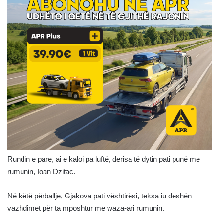
Rundin e pare, ai e kaloi pa luftë, derisa të dytin pati punë me
rumunin, Ioan Dzitac.
Në këtë përballje, Gjakova pati vështirësi, teksa iu deshën
vazhdimet për ta mposhtur me waza-ari rumunin.