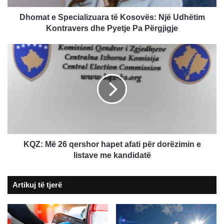
dhe
Pyetje
Dhomat e Specializuara të Kosovës: Një Udhëtim
Pa
Kontravers dhe Pyetje Pa Përgjigje
Përgjigje
KQZ:
Më
26
qershor
hapet
afati
për
dorëzimin
e
listave
KQZ: Më 26 qershor hapet afati për dorëzimin e
me
listave me kandidatë
kandidatë
Artikuj të tjerë