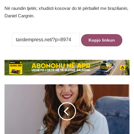
Në raundin tjetër, xhudisti kosovar do të përballet me brazilianin,
Daniel Cargnin.
Kopjo linkun
Dhomat
e
Specializuara
të
Kosovës:
Një
Udhëtim
Kontravers