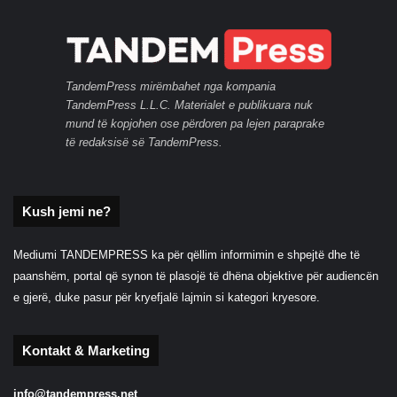
TandemPress mirëmbahet nga kompania
TandemPress L.L.C. Materialet e publikuara nuk
mund të kopjohen ose përdoren pa lejen paraprake
të redaksisë së TandemPress.
Kush jemi ne?
Mediumi TANDEMPRESS ka për qëllim informimin e shpejtë dhe të
paanshëm, portal që synon të plasojë të dhëna objektive për audiencën
e gjerë, duke pasur për kryefjalë lajmin si kategori kryesore.
Kontakt & Marketing
info@tandempress.net