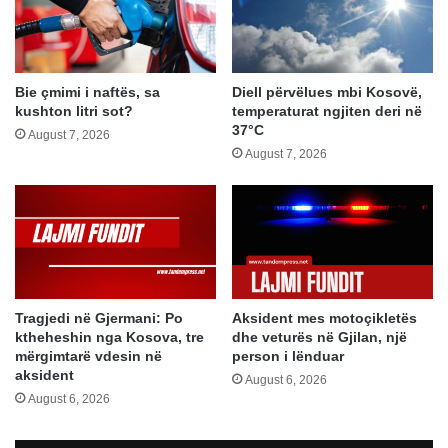
Bie çmimi i naftës, sa
Diell përvëlues mbi Kosovë,
kushton litri sot?
temperaturat ngjiten deri në
37°C
August 7, 2026
August 7, 2026
Tragjedi në Gjermani: Po
Aksident mes motoçikletës
ktheheshin nga Kosova, tre
dhe veturës në Gjilan, një
mërgimtarë vdesin në
person i lënduar
aksident
August 6, 2026
August 6, 2026