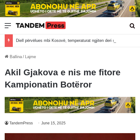
Meny
Kë
Diell përvëlues mbi Kosovë, temperaturat ngjiten deri në 37°C
Ballina
/
Lajme
Akil Gjakova e nis me fitore
Kampionatin Botëror
TandemPress
June 15, 2025