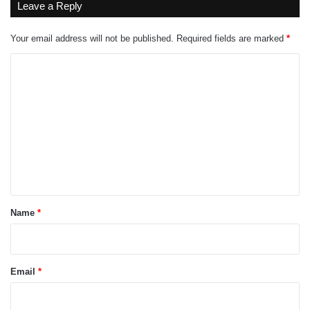
Leave a Reply
Your email address will not be published.
Required fields are marked
*
C
o
m
m
e
n
t
*
Name
*
Email
*