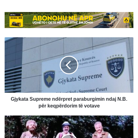
Gjykata
Supreme
ndërpret
paraburgimin
ndaj
N.B.
për
keqpërdorim
të
votave
Gjykata Supreme ndërpret paraburgimin ndaj N.B.
për keqpërdorim të votave
Haradinaj:
Epopeja
e
UÇK-