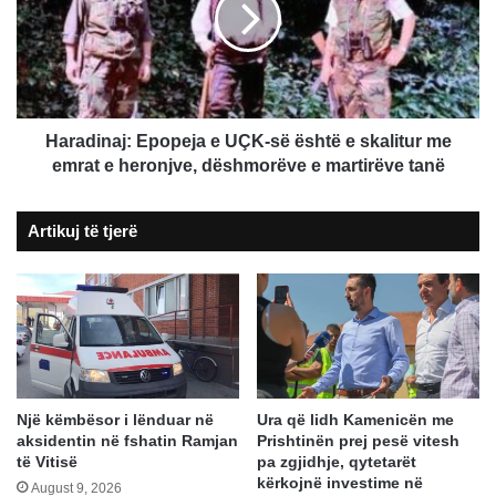
së
është
e
skalitur
me
emrat
Haradinaj: Epopeja e UÇK-së është e skalitur me
e
emrat e heronjve, dëshmorëve e martirëve tanë
heronjve,
dëshmorëve
Artikuj të tjerë
e
martirëve
tanë
Një këmbësor i lënduar në
Ura që lidh Kamenicën me
aksidentin në fshatin Ramjan
Prishtinën prej pesë vitesh
të Vitisë
pa zgjidhje, qytetarët
kërkojnë investime në
August 9, 2026