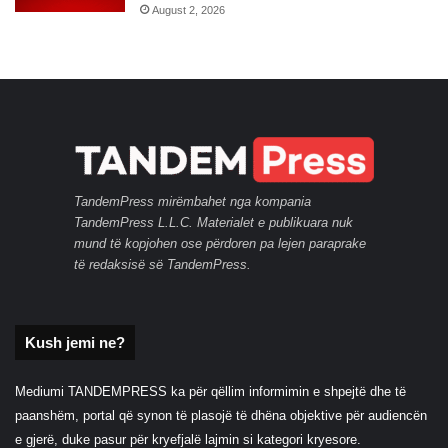
August 2, 2026
TandemPress mirëmbahet nga kompania
TandemPress L.L.C. Materialet e publikuara nuk
mund të kopjohen ose përdoren pa lejen paraprake
të redaksisë së TandemPress.
Kush jemi ne?
Mediumi TANDEMPRESS ka për qëllim informimin e shpejtë dhe të
paanshëm, portal që synon të plasojë të dhëna objektive për audiencën
e gjerë, duke pasur për kryefjalë lajmin si kategori kryesore.