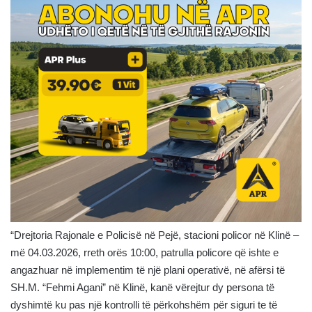
“Drejtoria Rajonale e Policisë nё Pejë, stacioni policor në Klinë –
më 04.03.2026, rreth orës 10:00, patrulla policore që ishte e
angazhuar në implementim të një plani operativë, në afërsi të
SH.M. “Fehmi Agani” në Klinë, kanë vërejtur dy persona të
dyshimtë ku pas një kontrolli të përkohshëm për siguri te të