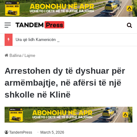
Meny
Kë
Ura që lidh Kamenicën me Prishtinën prej pesë vitesh pa zgjidhje, qytetarët kërkojnë investime në Hajnovc
Ballina
/
Lajme
Arrestohen dy të dyshuar për
armëmbajtje, në afërsi të një
shkolle në Klinë
TandemPress
March 5, 2026