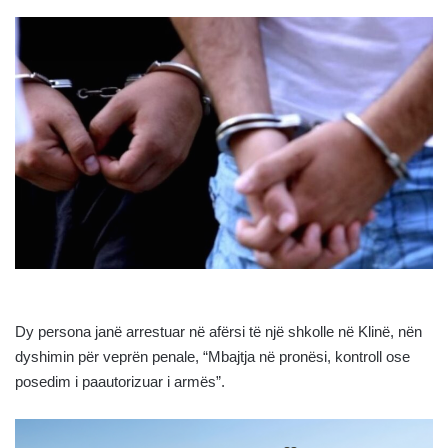
Dy persona janë arrestuar në afërsi të një shkolle në Klinë, nën
dyshimin për veprën penale, “Mbajtja nё pronësi, kontroll ose
posedim i paautorizuar i armës”.