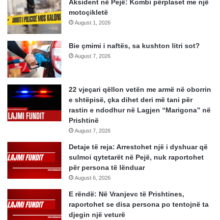
Aksident në Pejë: Kombi përplaset me një
motoçikletë
August 1, 2026
Bie çmimi i naftës, sa kushton litri sot?
August 7, 2026
22 vjeçari qëllon vetën me armë në oborrin
e shtëpisë, çka dihet deri më tani për
rastin e ndodhur në Lagjen “Marigona” në
Prishtinë
August 7, 2026
Detaje të reja: Arrestohet një i dyshuar që
sulmoi qytetarët në Pejë, nuk raportohet
për persona të lënduar
August 6, 2026
E rëndë: Në Vranjevc të Prishtines,
raportohet se disa persona po tentojnë ta
djegin një veturë