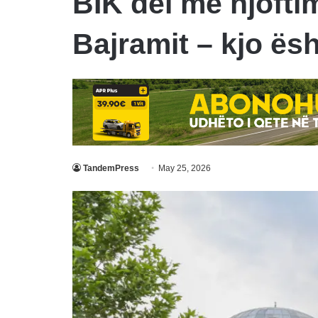
BIK del me njofti
Bajramit – kjo ësh
TandemPress
May 25, 2026