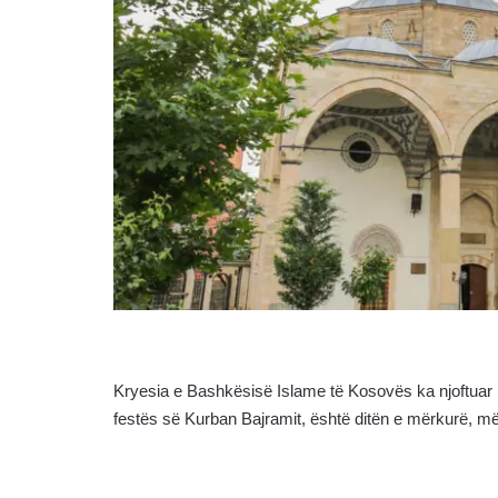
Kryesia e Bashkësisë Islame të Kosovës ka njoftuar 
festës së Kurban Bajramit, është ditën e mërkurë, m