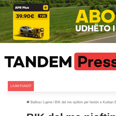
LAJMI FUNDIT
Ballina
/
Lajme
/
BIK del me njoftim për festën e Kurban B