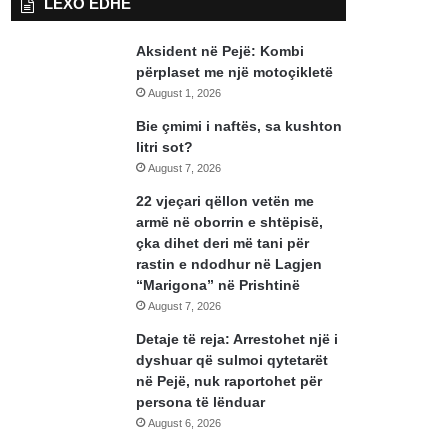
LEXO EDHE
Aksident në Pejë: Kombi
përplaset me një motoçikletë
August 1, 2026
Bie çmimi i naftës, sa kushton
litri sot?
August 7, 2026
22 vjeçari qëllon vetën me
armë në oborrin e shtëpisë,
çka dihet deri më tani për
rastin e ndodhur në Lagjen
“Marigona” në Prishtinë
August 7, 2026
Detaje të reja: Arrestohet një i
dyshuar që sulmoi qytetarët
në Pejë, nuk raportohet për
persona të lënduar
August 6, 2026