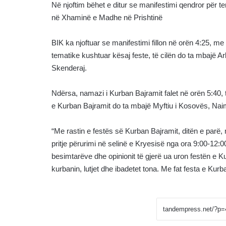
Në njoftim bëhet e ditur se manifestimi qendror për t
në Xhaminë e Madhe në Prishtinë
BIK ka njoftuar se manifestimi fillon në orën 4:25, me fa
tematike kushtuar kësaj feste, të cilën do ta mbajë A
Skenderaj.
Ndërsa, namazi i Kurban Bajramit falet në orën 5:40, t
e Kurban Bajramit do ta mbajë Myftiu i Kosovës, Nai
“Me rastin e festës së Kurban Bajramit, ditën e parë, 
pritje përurimi në selinë e Kryesisë nga ora 9:00-12:
besimtarëve dhe opinionit të gjerë ua uron festën e Ku
kurbanin, lutjet dhe ibadetet tona. Me fat festa e Kurba