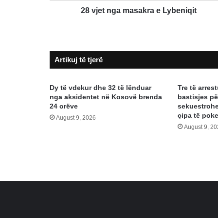
28 vjet nga masakra e Lybeniqit
Artikuj të tjerë
Dy të vdekur dhe 32 të lënduar
Tre të arre
nga aksidentet në Kosovë brenda
bastisjes pë
24 orëve
sekuestrohe
çipa të poke
August 9, 2026
August 9, 2