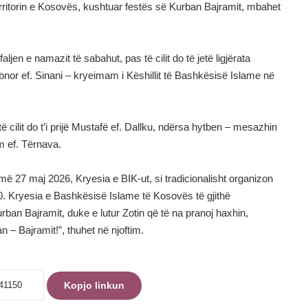
erritorin e Kosovës, kushtuar festës së Kurban Bajramit, mbahet
ljen e namazit të sabahut, pas të cilit do të jetë ligjërata
rbnor ef. Sinani – kryeimam i Këshillit të Bashkësisë Islame në
ë cilit do t’i prijë Mustafë ef. Dallku, ndërsa hytben – mesazhin
m ef. Tërnava.
më 27 maj 2026, Kryesia e BIK-ut, si tradicionalisht organizon
00. Kryesia e Bashkësisë Islame të Kosovës të gjithë
rban Bajramit, duke e lutur Zotin që të na pranoj haxhin,
n – Bajramit!”, thuhet në njoftim.
Kopjo linkun