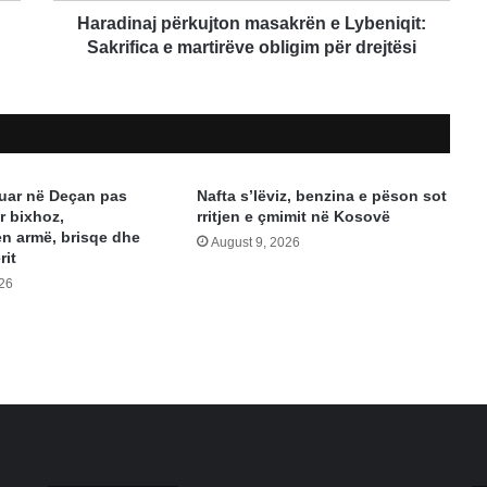
për
Haradinaj përkujton masakrën e Lybeniqit:
drejtësi
Sakrifica e martirëve obligim për drejtësi
stuar në Deçan pas
Nafta s’lëviz, benzina e pëson sot
r bixhoz,
rritjen e çmimit në Kosovë
n armë, brisqe dhe
August 9, 2026
rit
026