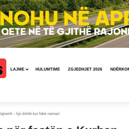
LAJME
HULUMTIME
ZGJEDHJET 2026
NDËRKO
ajramit – kjo është kur falet namazi