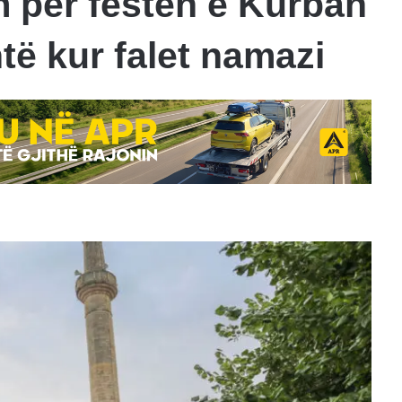
m për festën e Kurban
të kur falet namazi