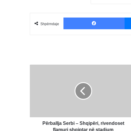
Fac
Shpërndaje
Përballja
Serbi
–
Shqipëri,
rivendoset
flamuri
shqiptar
në
stadium
Përballja Serbi – Shqipëri, rivendoset
flamuri shqiptar në stadium