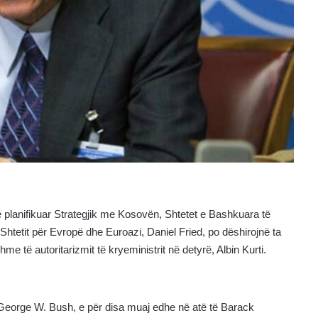
ë planifikuar Strategjik me Kosovën, Shtetet e Bashkuara të
htetit për Evropë dhe Euroazi, Daniel Fried, po dëshirojnë ta
të autoritarizmit të kryeministrit në detyrë, Albin Kurti.
 George W. Bush, e për disa muaj edhe në atë të Barack