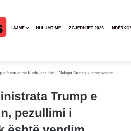
LAJME
HULUMTIME
ZGJEDHJET 2026
NDËRKO
 e frustruar me Kurtin, pezullimi i Dialogut Strategjik është vendim
inistrata Trump e
n, pezullimi i
ik është vendim