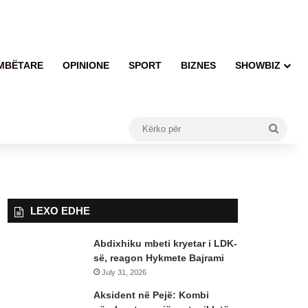
MBËTARE
OPINIONE
SPORT
BIZNES
SHOWBIZ
Kërko
për
LEXO EDHE
Abdixhiku mbeti kryetar i LDK-
së, reagon Hykmete Bajrami
July 31, 2026
Aksident në Pejë: Kombi