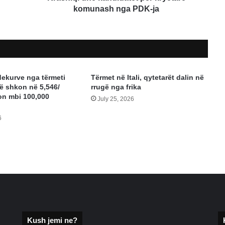
për
komunash nga PDK-ja
kryetarë
komunash
nga
PDK-
ja
dekurve nga tërmeti
Tërmet në Itali, qytetarët dalin në
ë shkon në 5,546/
rrugë nga frika
n mbi 100,000
July 25, 2026
6
Kush jemi ne?