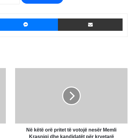
ebook
Messenger
Shpërndaje me Email
Në
këtë
orë
pritet
të
votojë
nesër
Memli
Krasniqi
dhe
Në këtë orë pritet të votojë nesër Memli
kandidatët
Krasniqi dhe kandidatët për kryetarë