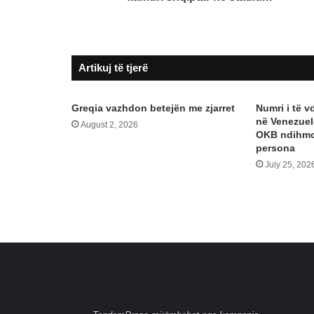
Artikuj të tjerë
Greqia vazhdon betejën me zjarret
Numri i të v
në Venezuel
August 2, 2026
OKB ndihmo
persona
July 25, 202