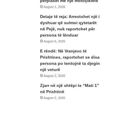
përplaset me një motoçikletë
August 1, 2026
Detaje të reja: Arrestohet një i
dyshuar që sulmoi qytetarët
në Pejë, nuk raportohet për
persona të lënduar
August 6, 2026
E rëndë: Në Vranjevc të
Prishtines, raportohet se disa
persona po tentojnë ta djegin
një veturë
August 2, 2026
Zjarr në një shtëpi te “Mati 1”
në Prishtinë
August 2, 2026