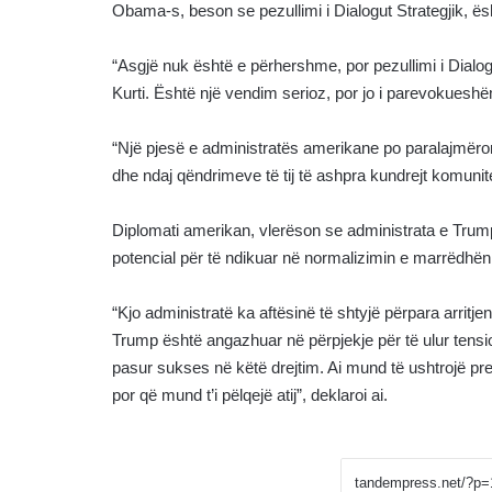
Obama-s, beson se pezullimi i Dialogut Strategjik, ë
“Asgjë nuk është e përhershme, por pezullimi i Dialogu
Kurti. Është një vendim serioz, por jo i parevokueshë
“Një pjesë e administratës amerikane po paralajmëro
dhe ndaj qëndrimeve të tij të ashpra kundrejt komunite
Diplomati amerikan, vlerëson se administrata e Trump
potencial për të ndikuar në normalizimin e marrëdhë
“Kjo administratë ka aftësinë të shtyjë përpara arritj
Trump është angazhuar në përpjekje për të ulur tens
pasur sukses në këtë drejtim. Ai mund të ushtrojë pr
por që mund t’i pëlqejë atij”, deklaroi ai.