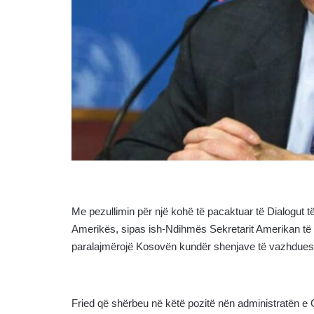
Me pezullimin për një kohë të pacaktuar të Dialogut t
Amerikës, sipas ish-Ndihmës Sekretarit Amerikan të S
paralajmërojë Kosovën kundër shenjave të vazhdueshme 
Fried që shërbeu në këtë pozitë nën administratën e