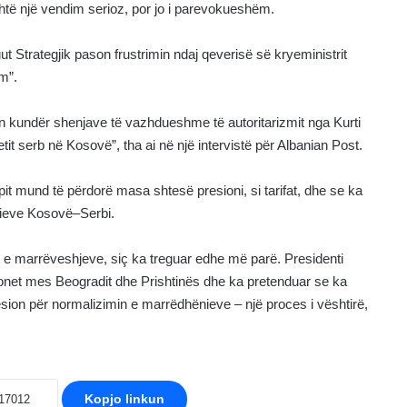
shtë një vendim serioz, por jo i parevokueshëm.
t Strategjik pason frustrimin ndaj qeverisë së kryeministrit
m”.
n kundër shenjave të vazhdueshme të autoritarizmit nga Kurti
tit serb në Kosovë”, tha ai në një intervistë për Albanian Post.
it mund të përdorë masa shtesë presioni, si tarifat, dhe se ka
nieve Kosovë–Serbi.
en e marrëveshjeve, siç ka treguar edhe më parë. Presidenti
ionet mes Beogradit dhe Prishtinës dhe ka pretenduar se ka
esion për normalizimin e marrëdhënieve – një proces i vështirë,
Kopjo linkun