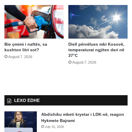
Bie çmimi i naftës, sa
Diell përvëlues mbi Kosovë,
kushton litri sot?
temperaturat ngjiten deri në
37°C
August 7, 2026
August 7, 2026
LEXO EDHE
Abdixhiku mbeti kryetar i LDK-së, reagon
Hykmete Bajrami
July 31, 2026