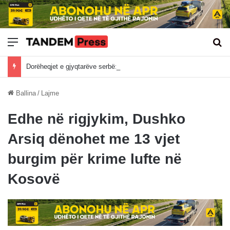
Meny
Kë
Dorëheqjet e gjyqtarëve serbë: S’ka kuorum, dështon sërish mbledhja e KGJK-së
Ballina
/
Lajme
Edhe në rigjykim, Dushko
Arsiq dënohet me 13 vjet
burgim për krime lufte në
Kosovë