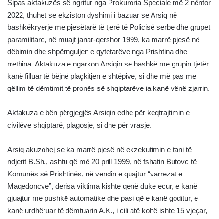
Sipas aktakuzës së ngritur nga Prokuroria Speciale më 2 nëntor
2022, thuhet se ekziston dyshimi i bazuar se Arsiq në
bashkëkryerje me pjesëtarë të tjerë të Policisë serbe dhe grupet
paramilitare, në muajt janar-qershor 1999, ka marrë pjesë në
dëbimin dhe shpërnguljen e qytetarëve nga Prishtina dhe
rrethina. Aktakuza e ngarkon Arsiqin se bashkë me grupin tjetër
kanë filluar të bëjnë plaçkitjen e shtëpive, si dhe më pas me
qëllim të dëmtimit të pronës së shqiptarëve ia kanë vënë zjarrin.
Aktakuza e bën përgjegjës Arsiqin edhe për keqtrajtimin e
civilëve shqiptarë, plagosje, si dhe për vrasje.
Arsiq akuzohej se ka marrë pjesë në ekzekutimin e tani të
ndjerit B.Sh., ashtu që më 20 prill 1999, në fshatin Butovc të
Komunës së Prishtinës, në vendin e quajtur “varrezat e
Maqedoncve”, derisa viktima kishte qenë duke ecur, e kanë
gjuajtur me pushkë automatike dhe pasi që e kanë goditur, e
kanë urdhëruar të dëmtuarin A.K., i cili atë kohë ishte 15 vjeçar,