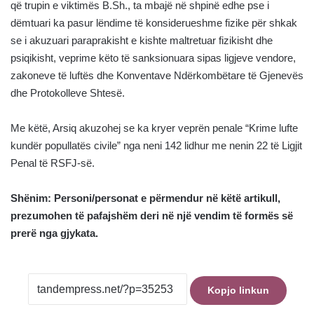
që trupin e viktimës B.Sh., ta mbajë në shpinë edhe pse i
dëmtuari ka pasur lëndime të konsiderueshme fizike për shkak
se i akuzuari paraprakisht e kishte maltretuar fizikisht dhe
psiqikisht, veprime këto të sanksionuara sipas ligjeve vendore,
zakoneve të luftës dhe Konventave Ndërkombëtare të Gjenevës
dhe Protokolleve Shtesë.
Me këtë, Arsiq akuzohej se ka kryer veprën penale “Krime lufte
kundër popullatës civile” nga neni 142 lidhur me nenin 22 të Ligjit
Penal të RSFJ-së.
Shënim: Personi/personat e përmendur në këtë artikull,
prezumohen të pafajshëm deri në një vendim të formës së
prerë nga gjykata.
Kopjo linkun