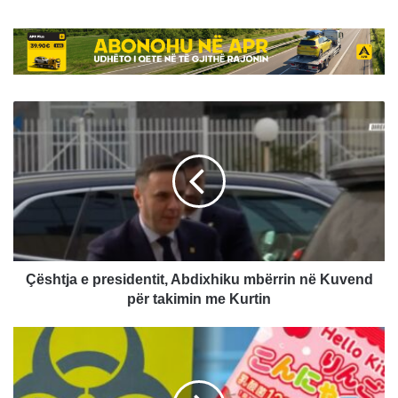
Çështja
e
presidentit,
Abdixhiku
mbërrin
në
Kuvend
për
takimin
me
Çështja e presidentit, Abdixhiku mbërrin në Kuvend
Kurtin
për takimin me Kurtin
AUV
tërheq
nga
tregu