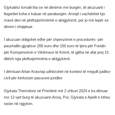
Gjykatësi Ismaili tha se në dënimin me burgim, të akuzuarit i
llogaritet koha e kaluar në paraburgim. Arsiqit i vazhdohet kjo
masë deri në plotfuqishmërinë e aktgjykimit, por jo më tepër se
dënmi i shqiptuar.
I akuzuari obligohet edhe për shpenzimet e procedurës- për
paushallin gjyqësor 200 euro dhe 100 euro të tjera për Fondin
për Kompensimin e Viktimave të Krimit, të gjitha në afat prej 15
ditësh nga plotfuqishmëria e aktgjykimit.
I dëmtuari Artan Krasniqi udhëzohet në kontest të rregullt juidiko-
civil për kërkesën pasurore-juridike
Gjykata Themelore në Prishtinë më 2 shkurt 2024 e ka dënuar
me 13 vjet burg të akuzuarin Arsiq. Por, Gjykata e Apelit e ktheu
rastin në rigjykim.