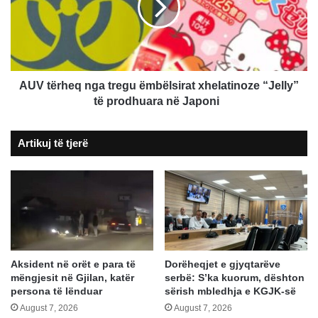
ëmbëlsirat
xhelatinoze
“Jelly”
të
prodhuara
në
AUV tërheq nga tregu ëmbëlsirat xhelatinoze “Jelly”
Japoni
të prodhuara në Japoni
Artikuj të tjerë
Aksident në orët e para të
Dorëheqjet e gjyqtarëve
mëngjesit në Gjilan, katër
serbë: S’ka kuorum, dështon
persona të lënduar
sërish mbledhja e KGJK-së
August 7, 2026
August 7, 2026