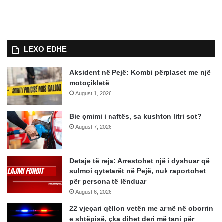
LEXO EDHE
Aksident në Pejë: Kombi përplaset me një
motoçikletë
August 1, 2026
Bie çmimi i naftës, sa kushton litri sot?
August 7, 2026
Detaje të reja: Arrestohet një i dyshuar që
sulmoi qytetarët në Pejë, nuk raportohet
për persona të lënduar
August 6, 2026
22 vjeçari qëllon vetën me armë në oborrin
e shtëpisë, çka dihet deri më tani për