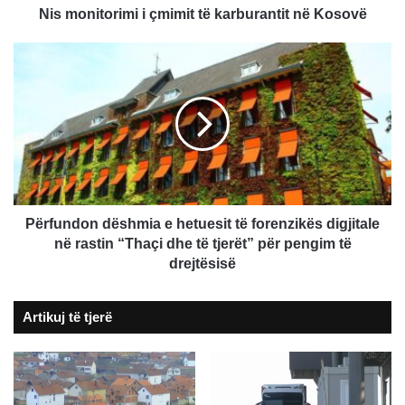
Nis monitorimi i çmimit të karburantit në Kosovë
Përfundon
dëshmia
e
hetuesit
të
forenzikës
digjitale
në
rastin
“Thaçi
Përfundon dëshmia e hetuesit të forenzikës digjitale
dhe
në rastin “Thaçi dhe të tjerët” për pengim të
të
drejtësisë
tjerët”
për
Artikuj të tjerë
pengim
të
drejtësisë