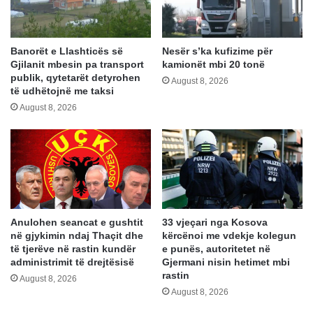
Banorët e Llashticës së
Nesër s’ka kufizime për
Gjilanit mbesin pa transport
kamionët mbi 20 tonë
publik, qytetarët detyrohen
August 8, 2026
të udhëtojnë me taksi
August 8, 2026
Anulohen seancat e gushtit
33 vjeçari nga Kosova
në gjykimin ndaj Thaçit dhe
kërcënoi me vdekje kolegun
të tjerëve në rastin kundër
e punës, autoritetet në
administrimit të drejtësisë
Gjermani nisin hetimet mbi
rastin
August 8, 2026
August 8, 2026