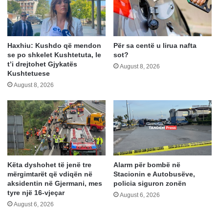
Haxhiu: Kushdo që mendon
Për sa centë u lirua nafta
se po shkelet Kushtetuta, le
sot?
t’i drejtohet Gjykatës
August 8, 2026
Kushtetuese
August 8, 2026
Këta dyshohet të jenë tre
Alarm për bombë në
mërgimtarët që vdiqën në
Stacionin e Autobusëve,
aksidentin në Gjermani, mes
policia siguron zonën
tyre një 16-vjeçar
August 6, 2026
August 6, 2026