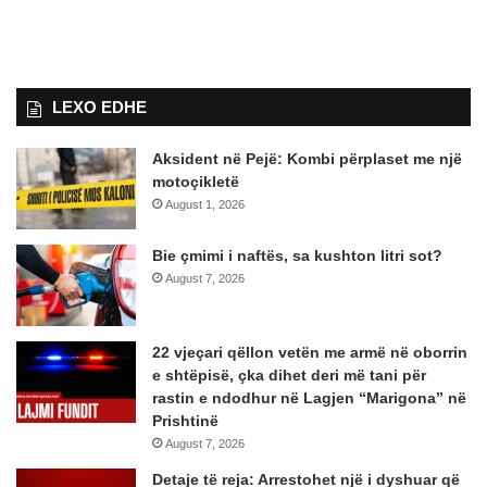
LEXO EDHE
Aksident në Pejë: Kombi përplaset me një
motoçikletë
August 1, 2026
Bie çmimi i naftës, sa kushton litri sot?
August 7, 2026
22 vjeçari qëllon vetën me armë në oborrin
e shtëpisë, çka dihet deri më tani për
rastin e ndodhur në Lagjen “Marigona” në
Prishtinë
August 7, 2026
Detaje të reja: Arrestohet një i dyshuar që