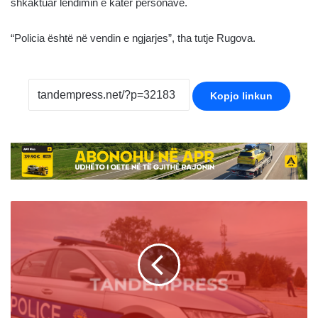
shkaktuar lëndimin e katër personave.
“Policia është në vendin e ngjarjes”, tha tutje Rugova.
Kopjo linkun
Shtime:
Tri
lokale
u
dënuan
me
500€
gjobë,