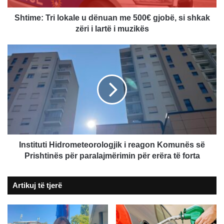
si
shkak
Shtime: Tri lokale u dënuan me 500€ gjobë, si shkak
zëri
zëri i lartë i muzikës
i
lartë
Instituti
i
Hidrometeorologjik
muzikës
i
reagon
Komunës
së
Prishtinës
për
paralajmërimin
për
Instituti Hidrometeorologjik i reagon Komunës së
erëra
Prishtinës për paralajmërimin për erëra të forta
të
forta
Artikuj të tjerë