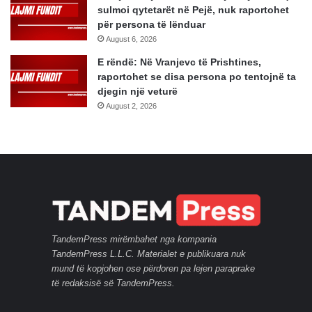
sulmoi qytetarët në Pejë, nuk raportohet
për persona të lënduar
August 6, 2026
E rëndë: Në Vranjevc të Prishtines,
raportohet se disa persona po tentojnë ta
djegin një veturë
August 2, 2026
TandemPress mirëmbahet nga kompania
TandemPress L.L.C. Materialet e publikuara nuk
mund të kopjohen ose përdoren pa lejen paraprake
të redaksisë së TandemPress.