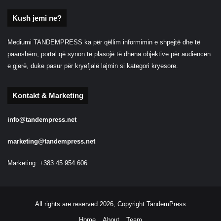
Kush jemi ne?
Mediumi TANDEMPRESS ka për qëllim informimin e shpejtë dhe të
paanshëm, portal që synon të plasojë të dhëna objektive për audiencën
e gjerë, duke pasur për kryefjalë lajmin si kategori kryesore.
Kontakt & Marketing
info@tandempress.net
marketing@tandempress.net
Marketing: +383 45 954 606
All rights are reserved 2026, Copyright TandemPress
Home
About
Team