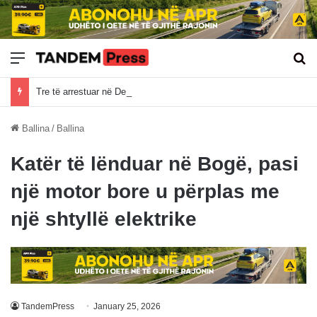
Meny
Kë
Tre të arrestuar në Deçan pas bastisjes për bixhoz, sekuestrohen armë, brisqe dhe çipa të pokerit
Ballina
/
Ballina
Katër të lënduar në Bogë, pasi
një motor bore u përplas me
një shtyllë elektrike
TandemPress
January 25, 2026