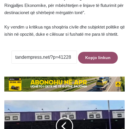
Ringjalljes Ekonomike, për mbështetjen e linjave të fluturimit për
destinacionet që shërbejnë mërgatën tonë”.
Ky vendim u kritikua nga shoqëria civile dhe subjektet politike që
ishin në opozitë, duke e cilësuar si fushatë
me
para
të
shtetit.
Kopjo linkun
Kurban
Bajrami
rrit
fluksin
e