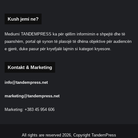
Kush jemi ne?
Mediumi TANDEMPRESS ka për qëllim informimin e shpejtë dhe të
paanshëm, portal që synon të plasojë të dhëna objektive për audiencën
e gjerë, duke pasur për kryefjalë lajmin si kategori kryesore.
Kontakt & Marketing
info@tandempress.net
marketing@tandempress.net
Marketing: +383 45 954 606
All rights are reserved 2026, Copyright TandemPress