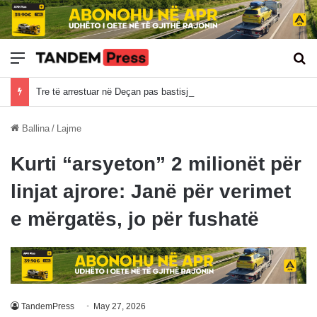
Meny
Kë
Tre të arrestuar në Deçan pas bastisjes për bixhoz, sekuestrohen armë, brisqe dhe çipa të pokerit
Ballina
/
Lajme
Kurti “arsyeton” 2 milionët për
linjat ajrore: Janë për verimet
e mërgatës, jo për fushatë
TandemPress
May 27, 2026