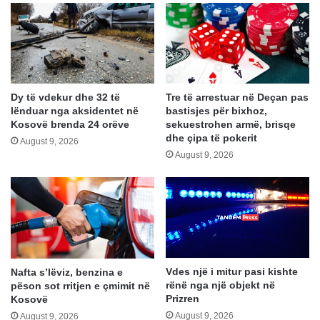
Dy të vdekur dhe 32 të
Tre të arrestuar në Deçan pas
lënduar nga aksidentet në
bastisjes për bixhoz,
Kosovë brenda 24 orëve
sekuestrohen armë, brisqe
dhe çipa të pokerit
August 9, 2026
August 9, 2026
Vdes një i mitur pasi kishte
Nafta s’lëviz, benzina e
rënë nga një objekt në
pëson sot rritjen e çmimit në
Prizren
Kosovë
August 9, 2026
August 9, 2026