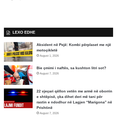
LEXO EDHE
Aksident në Pejë: Kombi përplaset me një
motoçikletë
August 1, 2026
Bie çmimi i naftës, sa kushton litri sot?
August 7, 2026
22 vjeçari qëllon vetën me armë në oborrin
e shtëpisë, çka dihet deri më tani për
rastin e ndodhur në Lagjen “Marigona” në
Prishtinë
August 7, 2026