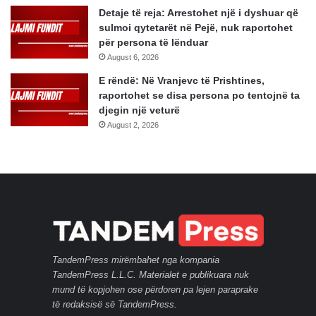
Detaje të reja: Arrestohet një i dyshuar që
sulmoi qytetarët në Pejë, nuk raportohet
për persona të lënduar
August 6, 2026
E rëndë: Në Vranjevc të Prishtines,
raportohet se disa persona po tentojnë ta
djegin një veturë
August 2, 2026
TandemPress mirëmbahet nga kompania
TandemPress L.L.C. Materialet e publikuara nuk
mund të kopjohen ose përdoren pa lejen paraprake
të redaksisë së TandemPress.