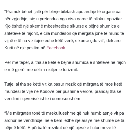
“Pra nuk bëhet fjalë për blerje biletash apo ardhje të organizuar
për zgjedhje, siç u pretendua nga disa qarqe të bllokut opozitar.
Kjo është një skemë mbështetëse sikurse e bëjnë shumica e
shteteve të rajonit, e cila mundëson që mërgata jonë të mund të
vijnë e të na vizitojnë edhe këtë verë, sikurse çdo vit”, deklaroi
Kurti në një postim në
Facebook
.
Për më tepër, ai tha se këtë e bëjnë shumica e shteteve ne rajon
e më gjerë, me qëllim nxitjen e turizmit.
Tutje, ai tha se këtë vit ka pasur rrezik që mërgata të mos ketë
mundësi të vijë në Kosovë për pushime verore, prandaj tha se
vendimi i qeverisë ishte i domosdoshëm.
“Me mërgatën tonë të mrekullueshme që nuk humb asnjë vit pa
ardhur në vendlindje, ne e kemi edhe një arsye më shumë që ta
bëjmë këtë. E përballë rrezikut që një pjesë e fluturimeve të