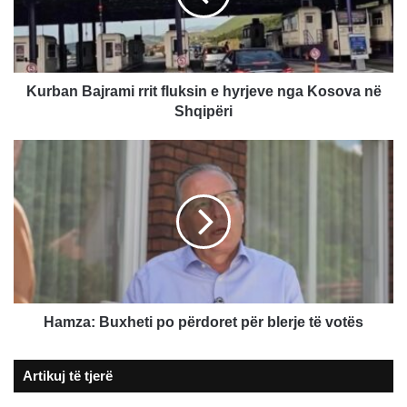
hyrjeve
nga
Kosova
në
Shqipëri
Kurban Bajrami rrit fluksin e hyrjeve nga Kosova në
Shqipëri
Hamza:
Buxheti
po
përdoret
për
blerje
të
votës
Hamza: Buxheti po përdoret për blerje të votës
Artikuj të tjerë