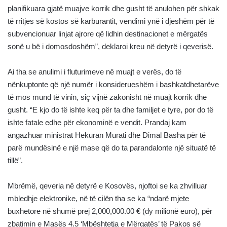
planifikuara gjatë muajve korrik dhe gusht të anulohen për shkak
të rritjes së kostos së karburantit, vendimi ynë i djeshëm për të
subvencionuar linjat ajrore që lidhin destinacionet e mërgatës
sonë u bë i domosdoshëm”, deklaroi kreu në detyrë i qeverisë.
Ai tha se anulimi i fluturimeve në muajt e verës, do të
nënkuptonte që një numër i konsiderueshëm i bashkatdhetarëve
të mos mund të vinin, siç vijnë zakonisht në muajt korrik dhe
gusht. “E kjo do të ishte keq për ta dhe familjet e tyre, por do të
ishte fatale edhe për ekonominë e vendit. Prandaj kam
angazhuar ministrat Hekuran Murati dhe Dimal Basha për të
parë mundësinë e një mase që do ta parandalonte një situatë të
tillë”.
Mbrëmë, qeveria në detyrë e Kosovës, njoftoi se ka zhvilluar
mbledhje elektronike, në të cilën tha se ka “ndarë mjete
buxhetore në shumë prej 2,000,000.00 € (dy milionë euro), për
zbatimin e Masës 4.5 ‘Mbështetja e Mërgatës’ të Pakos së