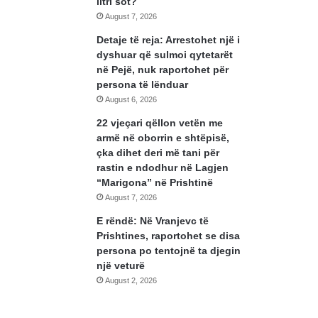
litri sot?
August 7, 2026
Detaje të reja: Arrestohet një i
dyshuar që sulmoi qytetarët
në Pejë, nuk raportohet për
persona të lënduar
August 6, 2026
22 vjeçari qëllon vetën me
armë në oborrin e shtëpisë,
çka dihet deri më tani për
rastin e ndodhur në Lagjen
“Marigona” në Prishtinë
August 7, 2026
E rëndë: Në Vranjevc të
Prishtines, raportohet se disa
persona po tentojnë ta djegin
një veturë
August 2, 2026