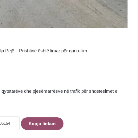
a Pejë – Prishtinë është liruar për qarkullim.
 e qytetarëve dhe pjesëmarrësve në trafik për shqetësimet e
Kopjo linkun