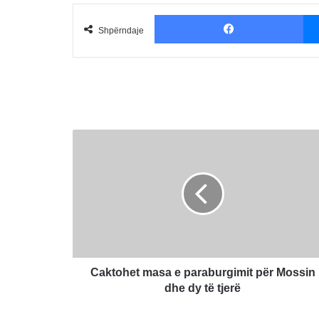
Fac
Shpërndaje
Caktohet
masa
e
paraburgimit
për
Mossin
dhe
dy
të
tjerë
Caktohet masa e paraburgimit për Mossin
dhe dy të tjerë