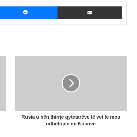
ebook
Messenger
Shpërndaje me Email
Rusia
u
bën
thirrje
qytetarëve
të
vet
të
mos
udhëtojnë
Rusia u bën thirrje qytetarëve të vet të mos
në
udhëtojnë në Kosovë
Kosovë