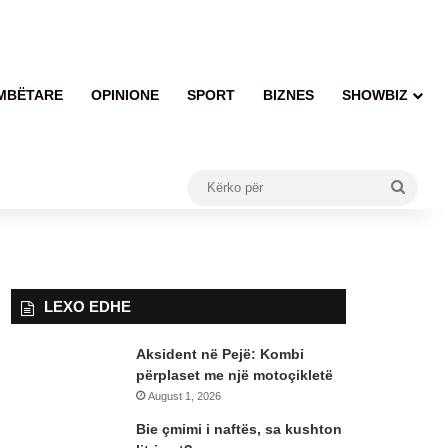
MBËTARE
OPINIONE
SPORT
BIZNES
SHOWBIZ
Kërko
për
LEXO EDHE
Aksident në Pejë: Kombi
përplaset me një motoçikletë
August 1, 2026
Bie çmimi i naftës, sa kushton