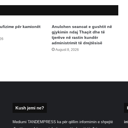
kufizime për kamionët
Anulohen seancat e gushtit në
gjykimin ndaj Thaçit dhe të
tjerëve në rastin kundër
026
administrimit të drejtësisë
August 8, 2026
Kush jemi ne?
Mediumi TANDEMPRESS ka për qëllim informimin e shpejtë
in