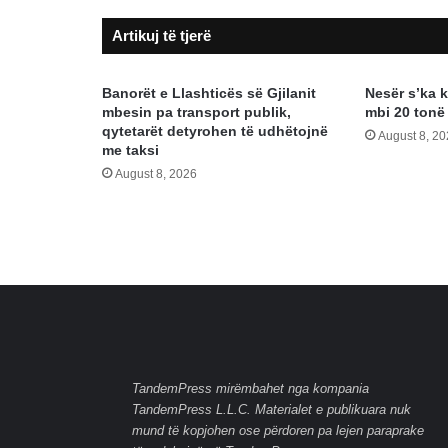
Artikuj të tjerë
Banorët e Llashticës së Gjilanit
Nesër s’ka 
mbesin pa transport publik,
mbi 20 tonë
qytetarët detyrohen të udhëtojnë
August 8, 2
me taksi
August 8, 2026
TandemPress mirëmbahet nga kompania
TandemPress L.L.C. Materialet e publikuara nuk
mund të kopjohen ose përdoren pa lejen paraprake