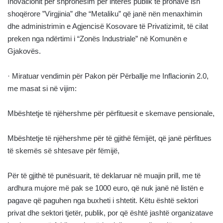
Inovacionit për shpronësim për interes publik të pronave ish
shoqërore ”Virgjinia” dhe “Metaliku” që janë nën menaxhimin
dhe administrimin e Agjencisë Kosovare të Privatizimit, të cilat
preken nga ndërtimi i “Zonës Industriale” në Komunën e
Gjakovës.
· Miratuar vendimin për Pakon për Përballje me Inflacionin 2.0,
me masat si në vijim:
Mbështetje të njëhershme për përfituesit e skemave pensionale,
Mbështetje të njëhershme për të gjithë fëmijët, që janë përfitues
të skemës së shtesave për fëmijë,
Për të gjithë të punësuarit, të deklaruar në muajin prill, me të
ardhura mujore më pak se 1000 euro, që nuk janë në listën e
pagave që paguhen nga buxheti i shtetit. Këtu është sektori
privat dhe sektori tjetër, publik, por që është jashtë organizatave