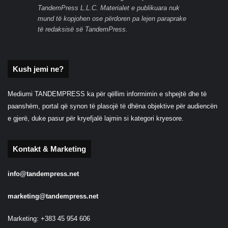
TandemPress L.L.C. Materialet e publikuara nuk
mund të kopjohen ose përdoren pa lejen paraprake
të redaksisë së TandemPress.
Kush jemi ne?
Mediumi TANDEMPRESS ka për qëllim informimin e shpejtë dhe të
paanshëm, portal që synon të plasojë të dhëna objektive për audiencën
e gjerë, duke pasur për kryefjalë lajmin si kategori kryesore.
Kontakt & Marketing
info@tandempress.net
marketing@tandempress.net
Marketing: +383 45 954 606