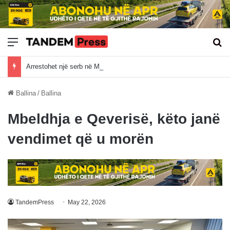
Meny
Kë
Arrestohet një serb në Mitrovicë e Jugut, dyshohet se i ofroi 20 euro policit për të shmangur gjobën
Ballina
/
Ballina
Mbeldhja e Qeverisë, këto janë
vendimet që u morën
TandemPress
May 22, 2026