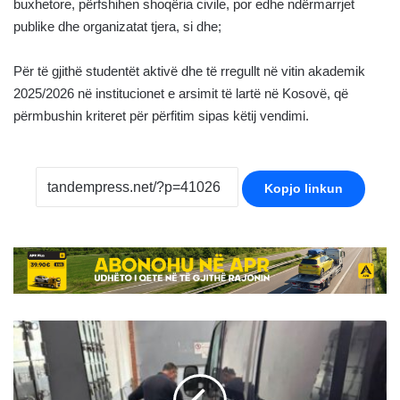
buxhetore, përfshihen shoqëria civile, por edhe ndërmarrjet
publike dhe organizatat tjera, si dhe;
Për të gjithë studentët aktivë dhe të rregullt në vitin akademik
2025/2026 në institucionet e arsimit të lartë në Kosovë, që
përmbushin kriteret për përfitim sipas këtij vendimi.
Kopjo linkun
U
fsheh
në
derën