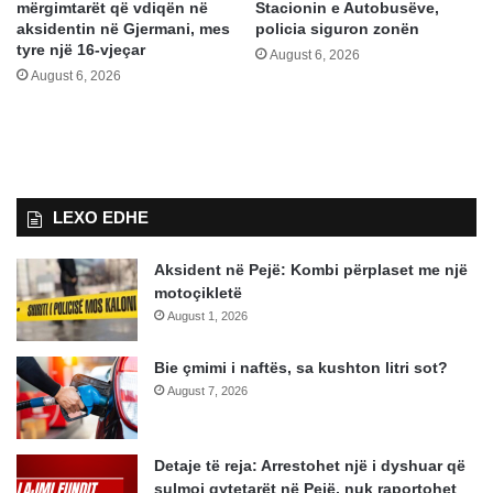
mërgimtarët që vdiqën në
Stacionin e Autobusëve,
aksidentin në Gjermani, mes
policia siguron zonën
tyre një 16-vjeçar
August 6, 2026
August 6, 2026
LEXO EDHE
Aksident në Pejë: Kombi përplaset me një
motoçikletë
August 1, 2026
Bie çmimi i naftës, sa kushton litri sot?
August 7, 2026
Detaje të reja: Arrestohet një i dyshuar që
sulmoi qytetarët në Pejë, nuk raportohet