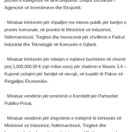
pozitën e kategorisë së lartë drejtuese: Drejtor Ekzekutiv i
Agjencisë së Investimeve dhe Eksportit.
· Miratuar kërkesën për shpalljen me interes publik për bartjen e
pronës komunale, në pronësi të Ministrisë së Industrisë,
Ndërmarrësisë, Tregtisë dhe Inovacionit për zhvillimin e Parkut
Industrial dhe Teknologjik në Komunën e Gjilanit.
· Miratuar kërkesën për ndarjen e mjeteve buxhetore në shumë
prej 1,000,000.00 € (një milion euro) për zbatimin e Masës 3.4 –
Kuponë ushqimi për familjet në nevojë, në kuadër të Pakos së
Ringjalljes Ekonomike.
· Miratuar vendimin për emërimin e Komitetit për Partneritet
Publiko-Privat.
· Miratuar vendimin për shqyrtimin e mëtejmë të kërkesës së
Ministrisë së Industrisë, Ndërmarrësisë, Tregtisë dhe