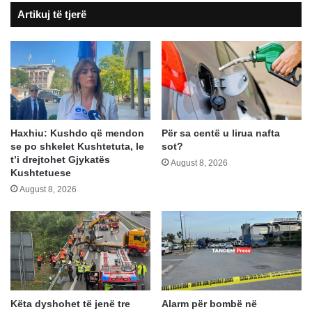
Artikuj të tjerë
të
resurseve
publike
në
kohë
zgjedhjesh
Haxhiu: Kushdo që mendon
Për sa centë u lirua nafta
se po shkelet Kushtetuta, le
sot?
t’i drejtohet Gjykatës
August 8, 2026
Kushtetuese
August 8, 2026
Këta dyshohet të jenë tre
Alarm për bombë në