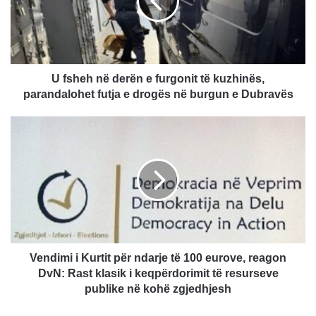
e
furgonit
të
kuzhinës,
parandalohet
futja
U fsheh në derën e furgonit të kuzhinës,
e
parandalohet futja e drogës në burgun e Dubravës
drogës
në
Vendimi
burgun
i
e
Kurtit
Dubravës
për
ndarje
të
100
eurove,
reagon
DvN:
Vendimi i Kurtit për ndarje të 100 eurove, reagon
Rast
DvN: Rast klasik i keqpërdorimit të resurseve
klasik
publike në kohë zgjedhjesh
i
keqpërdorimit