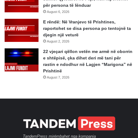
për persona të lënduar
August 6, 2026
E rëndë: Në Vranjevc të Prishtines,
raportohet se disa persona po tentojnë ta
djegin një veturë
August 2, 2026
22 vjeçari qëllon vetën me armë në oborrin
e shtëpisë, çka dihet deri më tani për
rastin e ndodhur në Lagjen “Marigona” në
Prishtinë
August 7, 2026
TandemPress mirëmbahet nga kompania