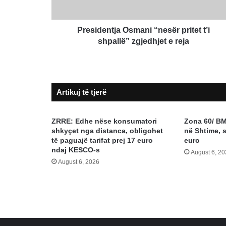
e
reja
Presidentja Osmani “nesër pritet t’i
shpallë” zgjedhjet e reja
Artikuj të tjerë
ZRRE: Edhe nëse konsumatori
Zona 60/ B
shkyçet nga distanca, obligohet
në Shtime, s
të paguajë tarifat prej 17 euro
euro
ndaj KESCO-s
August 6, 2
August 6, 2026