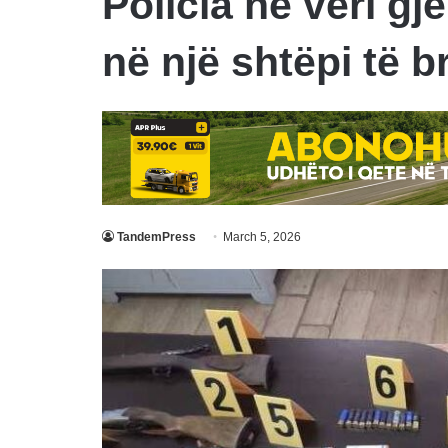
Policia në veri g
në një shtëpi të 
TandemPress
March 5, 2026