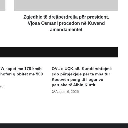
procedon
në
Kuvend
Zgjedhje të drejtpërdrejta për president,
amendamentet
Vjosa Osmani procedon në Kuvend
amendamentet
MW kapet me 178 km/h
OVL e UÇK-së: Kundërshtojmë
hoferi gjobitet me 500
çdo përpjekjeje për ta mbajtur
Kosovën peng të llogarive
partiake të Albin Kurtit
026
August 6, 2026