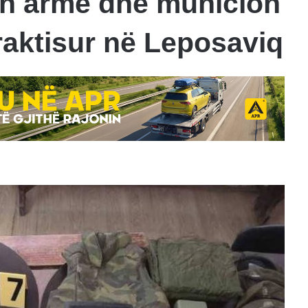
jen armë dhe municion
braktisur në Leposaviq