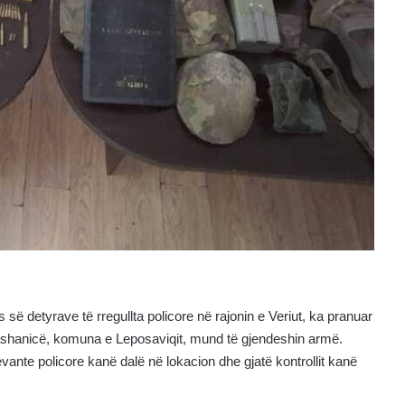
 së detyrave të rregullta policore në rajonin e Veriut, ka pranuar
 Jashanicë, komuna e Leposaviqit, mund të gjendeshin armë.
evante policore kanë dalë në lokacion dhe gjatë kontrollit kanë