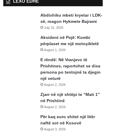
LEXO EDHE
Abdixhiku mbeti kryetar i LDK-
së, reagon Hykmete Bajrami
July 31, 2026
Aksident në Pejë: Kombi
përplaset me një motoçikletë
August 1, 2026
E rëndë: Në Vranjevc të
Prishtines, raportohet se disa
persona po tentojnë ta djegin
një veturë
August 2, 2026
Zjarr në një shtëpi te “Mati 1”
në Prishtinë
August 2, 2026
Për kaq euro shitet një litër
naftë sot në Kosovë
August 3, 2026