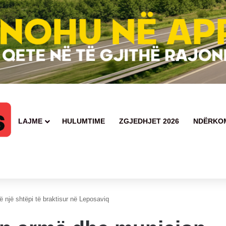
LAJME
HULUMTIME
ZGJEDHJET 2026
NDËRKO
ë një shtëpi të braktisur në Leposaviq