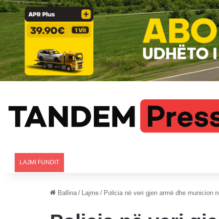
LAJMI FUNDIT
Ballina
/
Lajme
/
Policia në veri gjen armë dhe municion n