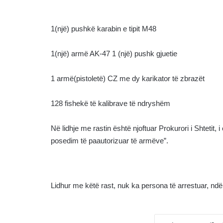
1(një) pushkë karabin e tipit M48
1(një) armë AK-47 1 (një) pushk gjuetie
1 armë(pistoletë) CZ me dy karikator të zbrazët
128 fishekë të kalibrave të ndryshëm
Në lidhje me rastin është njoftuar Prokurori i Shtetit, i
posedim të paautorizuar të armëve”.
Lidhur me këtë rast, nuk ka persona të arrestuar, nd