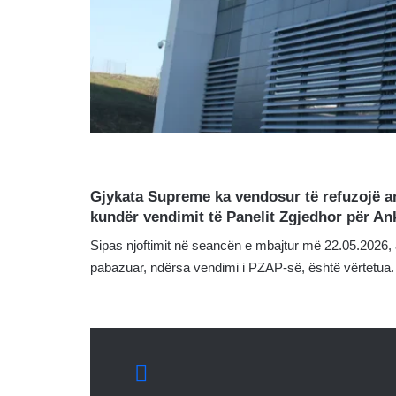
Gjykata Supreme ka vendosur të refuzojë ank
kundër vendimit të Panelit Zgjedhor për An
Sipas njoftimit në seancën e mbajtur më 22.05.2026, an
pabazuar, ndërsa vendimi i PZAP-së, është vërtetua.