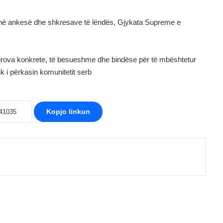
s në ankesë dhe shkresave të lëndës, Gjykata Supreme e
prova konkrete, të besueshme dhe bindëse për të mbështetur
k i përkasin komunitetit serb
Kopjo linkun