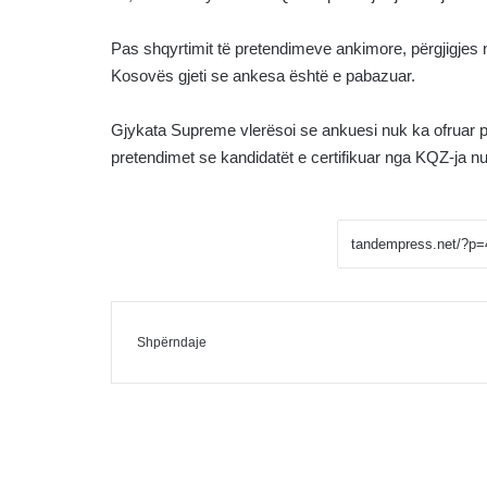
Pas shqyrtimit të pretendimeve ankimore, përgjigje
Kosovës gjeti se ankesa është e pabazuar.
Gjykata Supreme vlerësoi se ankuesi nuk ka ofruar 
pretendimet se kandidatët e certifikuar nga KQZ-ja nu
Facebook
Messenger
Shpërndaje me Email
Shpërndaje