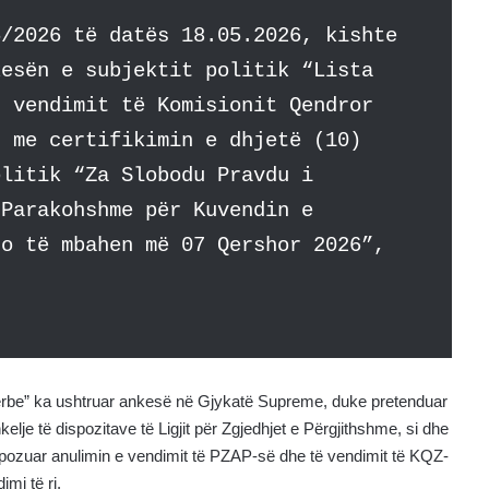
5/2026 të datës 18.05.2026, kishte
kesën e subjektit politik “Lista
r vendimit të Komisionit Qendror
r me certifikimin e dhjetë (10)
olitik “Za Slobodu Pravdu i
 Parakohshme për Kuvendin e
do të mbahen më 07 Qershor 2026”,
 Serbe” ka ushtruar ankesë në Gjykatë Supreme, duke pretenduar
lje të dispozitave të Ligjit për Zgjedhjet e Përgjithshme, si dhe
ropozuar anulimin e vendimit të PZAP-së dhe të vendimit të KQZ-
mi të ri.