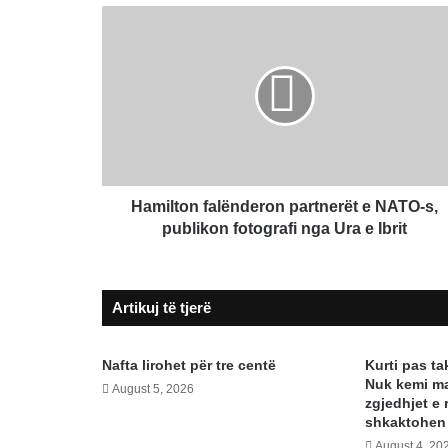
Hamilton
falënderon
partnerët
e
NATO-
s,
publikon
fotografi
nga
Ura
Hamilton falënderon partnerët e NATO-s,
e
publikon fotografi nga Ura e Ibrit
Ibrit
Artikuj të tjerë
Nafta lirohet për tre centë
Kurti pas t
Nuk kemi ma
August 5, 2026
zgjedhjet e 
shkaktohen
August 4, 20