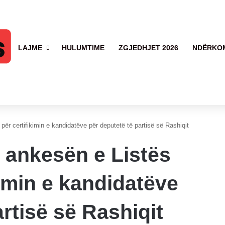
LAJME
HULUMTIME
ZGJEDHJET 2026
NDËRKO
ër certifikimin e kandidatëve për deputetë të partisë së Rashiqit
 ankesën e Listës
kimin e kandidatëve
rtisë së Rashiqit