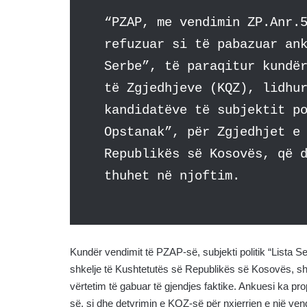
“PZAP, me vendimin ZP.Anr.
refuzuar si të pabazuar an
Serbe”, të paraqitur kundë
të Zgjedhjeve (KQZ), lidhu
kandidatëve të subjektit p
Opstanak”, për Zgjedhjet e
Republikës së Kosovës, që 
thuhet në njoftim.
Kundër vendimit të PZAP-së, subjekti politik “Lista
shkelje të Kushtetutës së Republikës së Kosovës, shke
vërtetim të gabuar të gjendjes faktike. Ankuesi ka p
së, si dhe detyrimin e KQZ-së për nxjerrjen e një vendi