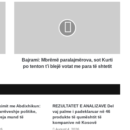
Bajrami:
Mbrëmë
paralajmërova,
sot
Kurti
po
tenton
t’i
blejë
votat
Bajrami: Mbrëmë paralajmërova, sot Kurti
me
po tenton t’i blejë votat me para të shtetit
para
të
shtetit
akimit me Abdixhikun:
REZULTATET E ANALIZAVE Del
rrëveshje politike,
vaj palme i padeklaruar në 46
reja mund të
produkte të qumështit të
kompanive në Kosovë
26
August 4, 2026