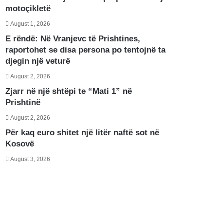
motoçikletë
August 1, 2026
E rëndë: Në Vranjevc të Prishtines,
raportohet se disa persona po tentojnë ta
djegin një veturë
August 2, 2026
Zjarr në një shtëpi te “Mati 1” në
Prishtinë
August 2, 2026
Për kaq euro shitet një litër naftë sot në
Kosovë
August 3, 2026