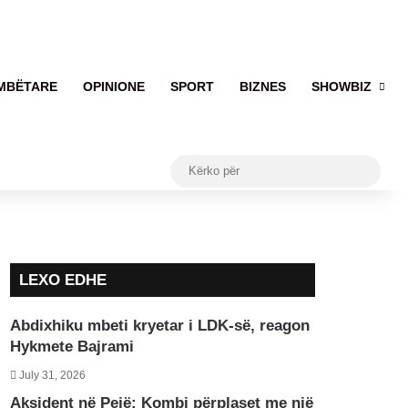
MBËTARE
OPINIONE
SPORT
BIZNES
SHOWBIZ
Kërko
për
LEXO EDHE
Abdixhiku mbeti kryetar i LDK-së, reagon
Hykmete Bajrami
July 31, 2026
Aksident në Pejë: Kombi përplaset me një