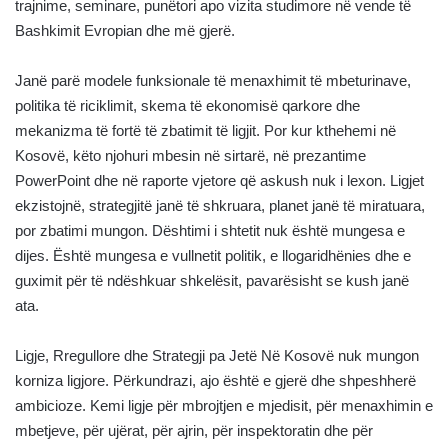
trajnime, seminare, punëtori apo vizita studimore në vende të
Bashkimit Evropian dhe më gjerë.
Janë parë modele funksionale të menaxhimit të mbeturinave,
politika të riciklimit, skema të ekonomisë qarkore dhe
mekanizma të fortë të zbatimit të ligjit. Por kur kthehemi në
Kosovë, këto njohuri mbesin në sirtarë, në prezantime
PowerPoint dhe në raporte vjetore që askush nuk i lexon. Ligjet
ekzistojnë, strategjitë janë të shkruara, planet janë të miratuara,
por zbatimi mungon. Dështimi i shtetit nuk është mungesa e
dijes. Është mungesa e vullnetit politik, e llogaridhënies dhe e
guximit për të ndëshkuar shkelësit, pavarësisht se kush janë
ata.
Ligje, Rregullore dhe Strategji pa Jetë Në Kosovë nuk mungon
korniza ligjore. Përkundrazi, ajo është e gjerë dhe shpeshherë
ambicioze. Kemi ligje për mbrojtjen e mjedisit, për menaxhimin e
mbetjeve, për ujërat, për ajrin, për inspektoratin dhe për