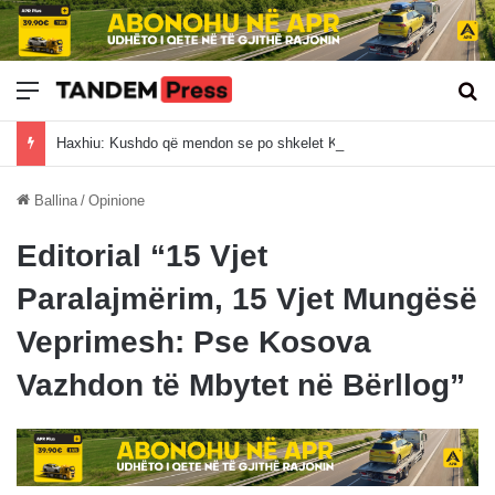
Meny
Kë
Haxhiu: Kushdo që mendon se po shkelet Kushtetuta, le t’i drejtohet Gjykatës Kushtetuese
Ballina
/
Opinione
Editorial “15 Vjet
Paralajmërim, 15 Vjet Mungësë
Veprimesh: Pse Kosova
Vazhdon të Mbytet në Bërllog”