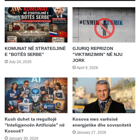
të
bisedonim
KOMUNAT NË STRATEGJINË
GJURIQ REPRIZON
E “BOTËS SERBE”
“VIKTIMIZIMIN” NË NJU
JORK
July 24, 2026
April 9, 2026
Kush duhet ta rregullojë
Kosova mes varësisë
“Inteligjencën Artificiale” në
energjetike dhe sovranitetit
Kosovë?
January 27, 2026
January 30, 2026