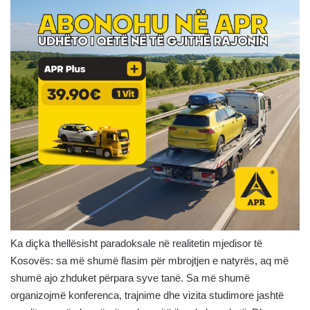
Ka diçka thellësisht paradoksale në realitetin mjedisor të
Kosovës: sa më shumë flasim për mbrojtjen e natyrës, aq më
shumë ajo zhduket përpara syve tanë. Sa më shumë
organizojmë konferenca, trajnime dhe vizita studimore jashtë