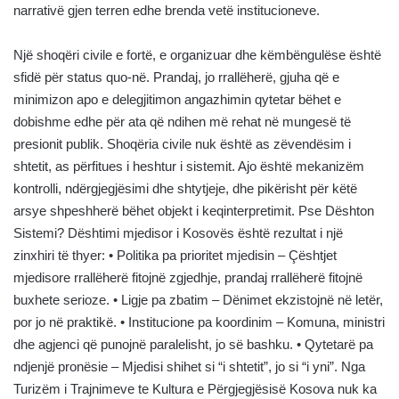
narrativë gjen terren edhe brenda vetë institucioneve.
Një shoqëri civile e fortë, e organizuar dhe këmbëngulëse është
sfidë për status quo-në. Prandaj, jo rrallëherë, gjuha që e
minimizon apo e delegjitimon angazhimin qytetar bëhet e
dobishme edhe për ata që ndihen më rehat në mungesë të
presionit publik. Shoqëria civile nuk është as zëvendësim i
shtetit, as përfitues i heshtur i sistemit. Ajo është mekanizëm
kontrolli, ndërgjegjësimi dhe shtytjeje, dhe pikërisht për këtë
arsye shpeshherë bëhet objekt i keqinterpretimit. Pse Dështon
Sistemi? Dështimi mjedisor i Kosovës është rezultat i një
zinxhiri të thyer: • Politika pa prioritet mjedisin – Çështjet
mjedisore rrallëherë fitojnë zgjedhje, prandaj rrallëherë fitojnë
buxhete serioze. • Ligje pa zbatim – Dënimet ekzistojnë në letër,
por jo në praktikë. • Institucione pa koordinim – Komuna, ministri
dhe agjenci që punojnë paralelisht, jo së bashku. • Qytetarë pa
ndjenjë pronësie – Mjedisi shihet si “i shtetit”, jo si “i yni”. Nga
Turizëm i Trajnimeve te Kultura e Përgjegjësisë Kosova nuk ka