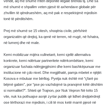
vendit, aq më shumë rriten deponitë ilegale brenda tij. Dhe sa
më shumë e shpallim veten pjesë të axhendave globale për
zhvillim të qëndrueshëm, aq më pak e respektojmë mjedisin
tonë të përditshëm.
Prej më shumë se 15 vitesh, shoqëria civile, përfshirë
organizatën që drejtoj, ka qenë në terren, në rrugë, në fshatra,
në lumenj dhe në male.
Kemi mobilizuar mijëra vullnetarë, kemi sjellë alternativa
konkrete, kemi ndërtuar partneritete ndërkombëtare, kemi
organizuar fushata ndërgjegjësimi dhe kemi bashkëpunuar me
institucione në çdo nivel. Dhe megjithatë, pamja mbetet e njëjtë:
Kosova e mbuluar me bërllog. Pyetja nuk është më “çfarë po
bëjmë gabim”, por “pse po vazhdojmë ta pranojmë këtë dështim
si normalitet?”. Shteti që Trajnon, por Nuk Vepron Në këto 15
vite, nuk ka pothuajse asnjë zyrtar publik që lidhet drejtpërdrejt
ose tërthorazi me mjedisin, i cili të mos ketë marrë pjesë në