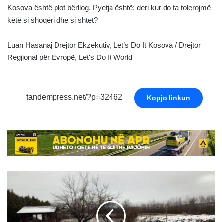
Kosova është plot bërllog. Pyetja është: deri kur do ta tolerojmë
këtë si shoqëri dhe si shtet?
Luan Hasanaj Drejtor Ekzekutiv, Let’s Do It Kosova / Drejtor
Regjional për Evropë, Let’s Do It World
Kopjo linkun
Përmbytjet
në
Kosovë
po
bëhen