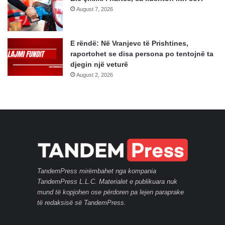
August 7, 2026
E rëndë: Në Vranjevc të Prishtines,
raportohet se disa persona po tentojnë ta
djegin një veturë
August 2, 2026
TandemPress mirëmbahet nga kompania
TandemPress L.L.C. Materialet e publikuara nuk
mund të kopjohen ose përdoren pa lejen paraprake
të redaksisë së TandemPress.