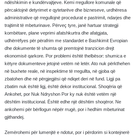
ndëshkimin e kundërvajtjeve. Kemi rregullore komunale që
përcaktojnë detyrimet e qytetarëve dhe bizneseve, urdhëresa
administrative që rregullojnë procedurat e pastrimit, ndarjes dhe
trajtimit të mbeturinave. Përveç tyre, janë hartuar strategji
kombëtare, plane veprimi afatshkurtra dhe afatgjata,
udhërrëfyes për përafrim me standardet e Bashkimit Evropian
dhe dokumente të shumta që premtojnë tranzicion drejt
ekonomisë qarkore. Por problemi është thelbësor: shumica e
këtyre dokumenteve jetojnë vetëm në letër. Ato nuk përkthehen
në buxhete reale, në inspektime të rregullta, në gjoba që
zbatohen dhe në përgjegjësi që ndiqet deri në fund. Ligji pa
zbatim nuk është ligj, është dekor institucional. Shoqëria që
Ankohet, por Nuk Ndryshon Por ky nuk është vetëm një
dështim institucional. Është edhe një dështim shoqëror. Ne
ankohemi për bërllogun nëpër rrugë, por i hedhim mbeturinat
gjithandej.
Zemërohemi për lumenjtë e ndotur, por i përdorim si kontejnerë