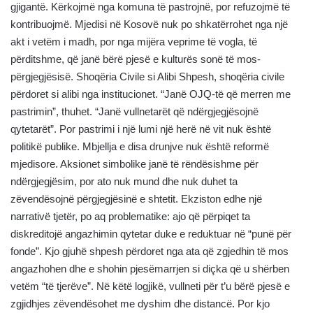
gjigantë. Kërkojmë nga komuna të pastrojnë, por refuzojmë të
kontribuojmë. Mjedisi në Kosovë nuk po shkatërrohet nga një
akt i vetëm i madh, por nga mijëra veprime të vogla, të
përditshme, që janë bërë pjesë e kulturës sonë të mos-
përgjegjësisë. Shoqëria Civile si Alibi Shpesh, shoqëria civile
përdoret si alibi nga institucionet. “Janë OJQ-të që merren me
pastrimin”, thuhet. “Janë vullnetarët që ndërgjegjësojnë
qytetarët”. Por pastrimi i një lumi një herë në vit nuk është
politikë publike. Mbjellja e disa drunjve nuk është reformë
mjedisore. Aksionet simbolike janë të rëndësishme për
ndërgjegjësim, por ato nuk mund dhe nuk duhet ta
zëvendësojnë përgjegjësinë e shtetit. Ekziston edhe një
narrativë tjetër, po aq problematike: ajo që përpiqet ta
diskreditojë angazhimin qytetar duke e reduktuar në “punë për
fonde”. Kjo gjuhë shpesh përdoret nga ata që zgjedhin të mos
angazhohen dhe e shohin pjesëmarrjen si diçka që u shërben
vetëm “të tjerëve”. Në këtë logjikë, vullneti për t’u bërë pjesë e
zgjidhjes zëvendësohet me dyshim dhe distancë. Por kjo