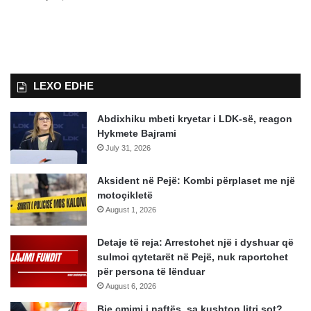
LEXO EDHE
Abdixhiku mbeti kryetar i LDK-së, reagon
Hykmete Bajrami
July 31, 2026
Aksident në Pejë: Kombi përplaset me një
motoçikletë
August 1, 2026
Detaje të reja: Arrestohet një i dyshuar që
sulmoi qytetarët në Pejë, nuk raportohet
për persona të lënduar
August 6, 2026
Bie çmimi i naftës, sa kushton litri sot?