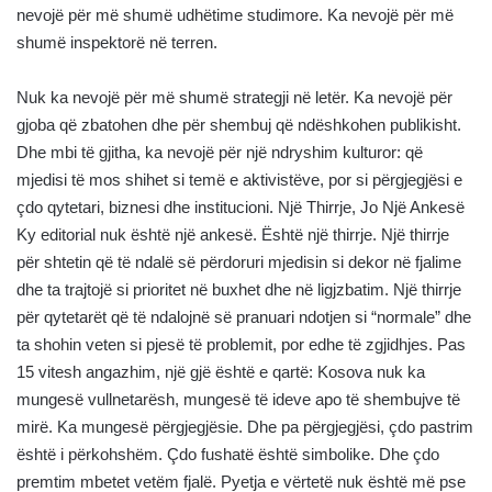
nevojë për më shumë udhëtime studimore. Ka nevojë për më
shumë inspektorë në terren.
Nuk ka nevojë për më shumë strategji në letër. Ka nevojë për
gjoba që zbatohen dhe për shembuj që ndëshkohen publikisht.
Dhe mbi të gjitha, ka nevojë për një ndryshim kulturor: që
mjedisi të mos shihet si temë e aktivistëve, por si përgjegjësi e
çdo qytetari, biznesi dhe institucioni. Një Thirrje, Jo Një Ankesë
Ky editorial nuk është një ankesë. Është një thirrje. Një thirrje
për shtetin që të ndalë së përdoruri mjedisin si dekor në fjalime
dhe ta trajtojë si prioritet në buxhet dhe në ligjzbatim. Një thirrje
për qytetarët që të ndalojnë së pranuari ndotjen si “normale” dhe
ta shohin veten si pjesë të problemit, por edhe të zgjidhjes. Pas
15 vitesh angazhim, një gjë është e qartë: Kosova nuk ka
mungesë vullnetarësh, mungesë të ideve apo të shembujve të
mirë. Ka mungesë përgjegjësie. Dhe pa përgjegjësi, çdo pastrim
është i përkohshëm. Çdo fushatë është simbolike. Dhe çdo
premtim mbetet vetëm fjalë. Pyetja e vërtetë nuk është më pse