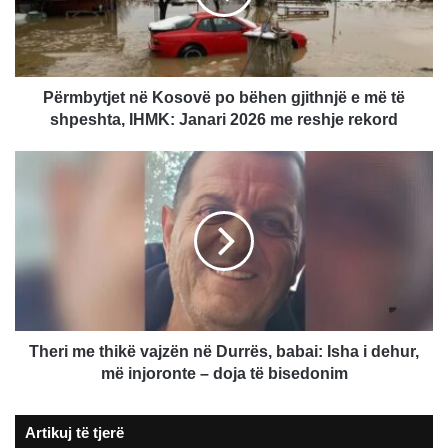
gjithnjë
e
më
të
shpeshta,
Përmbytjet në Kosovë po bëhen gjithnjë e më të
IHMK:
shpeshta, IHMK: Janari 2026 me reshje rekord
Janari
2026
Theri
me
me
reshje
thikë
rekord
vajzën
në
Durrës,
babai:
Isha
i
dehur,
Theri me thikë vajzën në Durrës, babai: Isha i dehur,
më
më injoronte – doja të bisedonim
injoronte
–
Artikuj të tjerë
doja