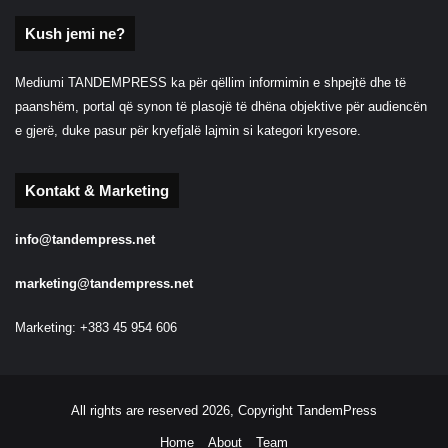
Kush jemi ne?
Mediumi TANDEMPRESS ka për qëllim informimin e shpejtë dhe të
paanshëm, portal që synon të plasojë të dhëna objektive për audiencën
e gjerë, duke pasur për kryefjalë lajmin si kategori kryesore.
Kontakt & Marketing
info@tandempress.net
marketing@tandempress.net
Marketing: +383 45 954 606
All rights are reserved 2026, Copyright TandemPress
Home
About
Team