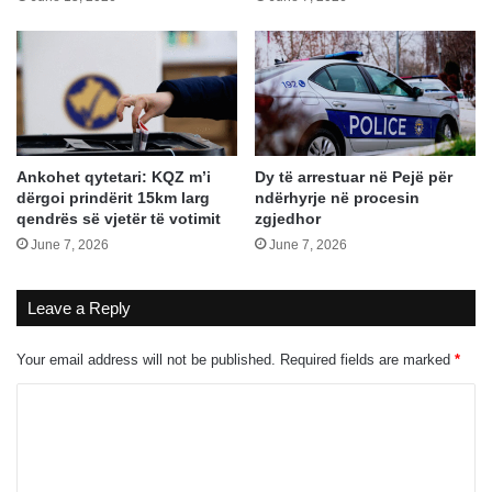
Ankohet qytetari: KQZ m’i
Dy të arrestuar në Pejë për
dërgoi prindërit 15km larg
ndërhyrje në procesin
qendrës së vjetër të votimit
zgjedhor
June 7, 2026
June 7, 2026
Leave a Reply
Your email address will not be published.
Required fields are marked
*
C
o
m