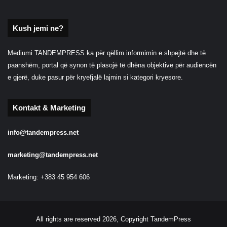
Kush jemi ne?
Mediumi TANDEMPRESS ka për qëllim informimin e shpejtë dhe të
paanshëm, portal që synon të plasojë të dhëna objektive për audiencën
e gjerë, duke pasur për kryefjalë lajmin si kategori kryesore.
Kontakt & Marketing
info@tandempress.net
marketing@tandempress.net
Marketing: +383 45 954 606
All rights are reserved 2026, Copyright TandemPress