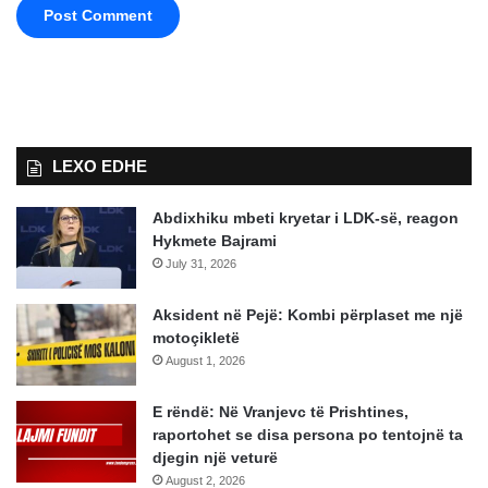
LEXO EDHE
Abdixhiku mbeti kryetar i LDK-së, reagon
Hykmete Bajrami
July 31, 2026
Aksident në Pejë: Kombi përplaset me një
motoçikletë
August 1, 2026
E rëndë: Në Vranjevc të Prishtines,
raportohet se disa persona po tentojnë ta
djegin një veturë
August 2, 2026