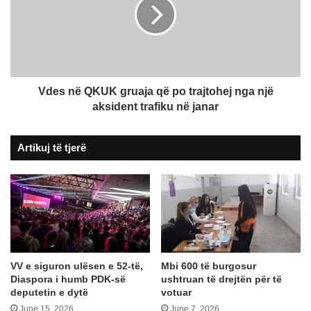
gruaja
që
po
trajtohej
nga
një
aksident
Vdes në QKUK gruaja që po trajtohej nga një
trafiku
aksident trafiku në janar
në
janar
Artikuj të tjerë
VV e siguron ulësen e 52-të,
Mbi 600 të burgosur
Diaspora i humb PDK-së
ushtruan të drejtën për të
deputetin e dytë
votuar
June 15, 2026
June 7, 2026