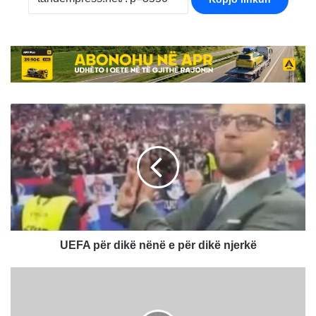
UEFA
për
dikë
nënë
e
për
dikë
njerkë
UEFA për dikë nënë e për dikë njerkë
Vdes
në
QKUK