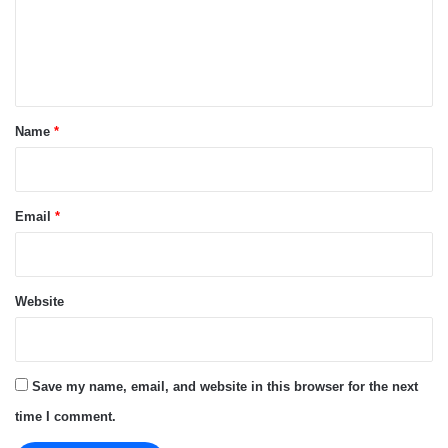
m
e
n
t
*
Name
*
Email
*
Website
Save my name, email, and website in this browser for the next
time I comment.