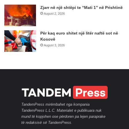
Zjarr në një shtëpi te “Mati 1” në Prishtinë
August 2, 2026
Për kaq euro shitet një litër naftë sot në
Kosovë
August 3, 2026
TandemPress mirëmbahet nga kompania
TandemPress L.L.C. Materialet e publikuara nuk
mund të kopjohen ose përdoren pa lejen paraprake
të redaksisë së TandemPress.