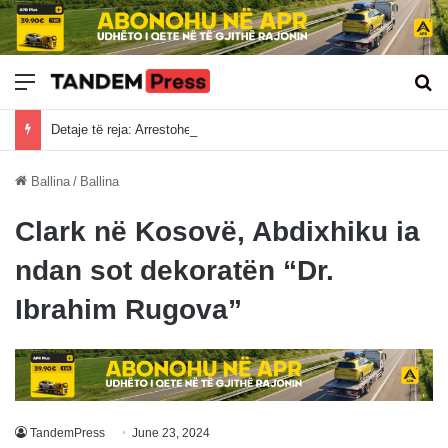
Meny
Kë
Detaje të reja: Arrestohet një i dyshuar që sulmoi qytetarët në Pejë, nuk raportohet për persona të lënduar
Ballina
/
Ballina
Clark në Kosovë, Abdixhiku ia
ndan sot dekoratën “Dr.
Ibrahim Rugova”
TandemPress
June 23, 2024