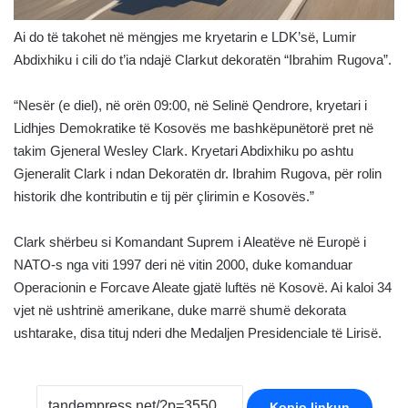
Ai do të takohet në mëngjes me kryetarin e LDK’së, Lumir
Abdixhiku i cili do t’ia ndajë Clarkut dekoratën “Ibrahim Rugova”.
“Nesër (e diel), në orën 09:00, në Selinë Qendrore, kryetari i
Lidhjes Demokratike të Kosovës me bashkëpunëtorë pret në
takim Gjeneral Wesley Clark. Kryetari Abdixhiku po ashtu
Gjeneralit Clark i ndan Dekoratën dr. Ibrahim Rugova, për rolin
historik dhe kontributin e tij për çlirimin e Kosovës.”
Clark shërbeu si Komandant Suprem i Aleatëve në Europë i
NATO-s nga viti 1997 deri në vitin 2000, duke komanduar
Operacionin e Forcave Aleate gjatë luftës në Kosovë. Ai kaloi 34
vjet në ushtrinë amerikane, duke marrë shumë dekorata
ushtarake, disa tituj nderi dhe Medaljen Presidenciale të Lirisë.
Kopjo linkun